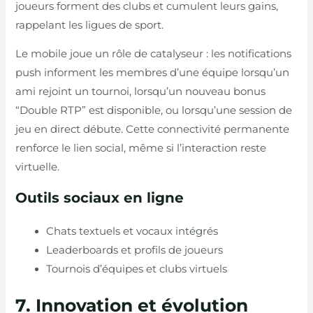
joueurs forment des clubs et cumulent leurs gains,
rappelant les ligues de sport.
Le mobile joue un rôle de catalyseur : les notifications
push informent les membres d’une équipe lorsqu’un
ami rejoint un tournoi, lorsqu’un nouveau bonus
“Double RTP” est disponible, ou lorsqu’une session de
jeu en direct débute. Cette connectivité permanente
renforce le lien social, même si l’interaction reste
virtuelle.
Outils sociaux en ligne
Chats textuels et vocaux intégrés
Leaderboards et profils de joueurs
Tournois d’équipes et clubs virtuels
7. Innovation et évolution