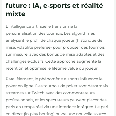
future : IA, e‑sports et réalité
mixte
L’intelligence artificielle transforme la
personnalisation des tournois. Les algorithmes
analysent le profil de chaque joueur (historique de
mise, volatilité préférée) pour proposer des tournois
sur mesure, avec des bonus de mise adaptés et des
challenges exclusifs. Cette approche augmente la
rétention et optimise le lifetime value du joueur.
Parallèlement, le phénomène e‑sports influence le
poker en ligne. Des tournois de poker sont désormais
streamés sur Twitch avec des commentateurs
professionnels, et les spectateurs peuvent placer des
paris en temps réel via une interface intégrée. Le pari
en direct (in‑play betting) ouvre une nouvelle source