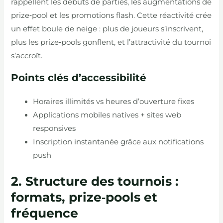
rappellent les débuts de parties, les augmentations de
prize‑pool et les promotions flash. Cette réactivité crée
un effet boule de neige : plus de joueurs s’inscrivent,
plus les prize‑pools gonflent, et l’attractivité du tournoi
s’accroît.
Points clés d’accessibilité
Horaires illimités vs heures d’ouverture fixes
Applications mobiles natives + sites web
responsives
Inscription instantanée grâce aux notifications
push
2. Structure des tournois :
formats, prize‑pools et
fréquence