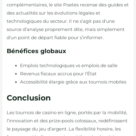
complémentaires, le site Poetes recense des guides et
des actualités sur les évolutions légales et
technologiques du secteur. Il ne s’agit pas d’une
source d’analyse proprement dite, mais simplement
d’un point de départ fiable pour s’informer.
Bénéfices globaux
Emplois technologiques vs emplois de salle
Revenus fiscaux accrus pour l’État
Accessibilité élargie grâce aux tournois mobiles
Conclusion
Les tournois de casino en ligne, portés par la mobilité,
l’innovation et des prize‑pools colossaux, redéfinissent
le paysage du jeu d’argent. La flexibilité horaire, les