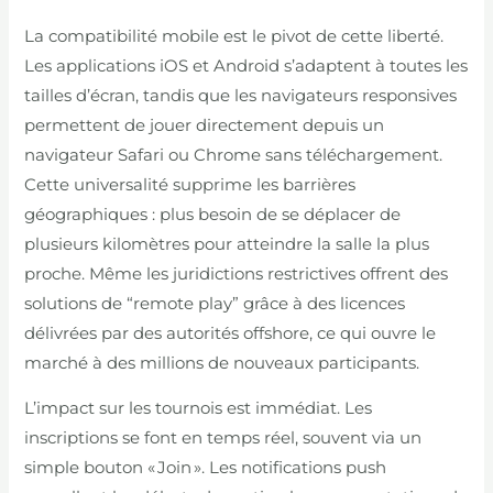
La compatibilité mobile est le pivot de cette liberté.
Les applications iOS et Android s’adaptent à toutes les
tailles d’écran, tandis que les navigateurs responsives
permettent de jouer directement depuis un
navigateur Safari ou Chrome sans téléchargement.
Cette universalité supprime les barrières
géographiques : plus besoin de se déplacer de
plusieurs kilomètres pour atteindre la salle la plus
proche. Même les juridictions restrictives offrent des
solutions de “remote play” grâce à des licences
délivrées par des autorités offshore, ce qui ouvre le
marché à des millions de nouveaux participants.
L’impact sur les tournois est immédiat. Les
inscriptions se font en temps réel, souvent via un
simple bouton « Join ». Les notifications push