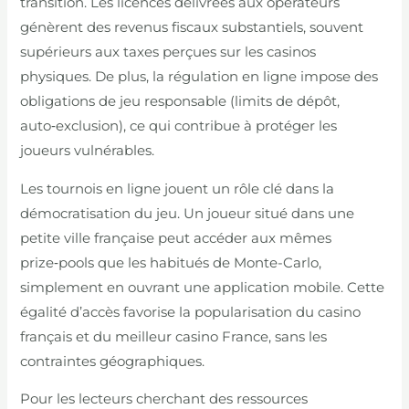
transition. Les licences délivrées aux opérateurs
génèrent des revenus fiscaux substantiels, souvent
supérieurs aux taxes perçues sur les casinos
physiques. De plus, la régulation en ligne impose des
obligations de jeu responsable (limits de dépôt,
auto‑exclusion), ce qui contribue à protéger les
joueurs vulnérables.
Les tournois en ligne jouent un rôle clé dans la
démocratisation du jeu. Un joueur situé dans une
petite ville française peut accéder aux mêmes
prize‑pools que les habitués de Monte-Carlo,
simplement en ouvrant une application mobile. Cette
égalité d’accès favorise la popularisation du casino
français et du meilleur casino France, sans les
contraintes géographiques.
Pour les lecteurs cherchant des ressources