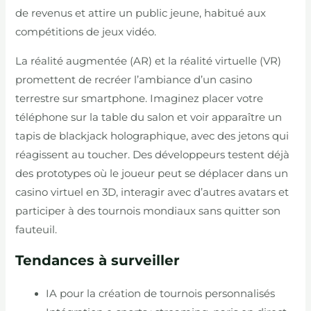
de revenus et attire un public jeune, habitué aux
compétitions de jeux vidéo.
La réalité augmentée (AR) et la réalité virtuelle (VR)
promettent de recréer l’ambiance d’un casino
terrestre sur smartphone. Imaginez placer votre
téléphone sur la table du salon et voir apparaître un
tapis de blackjack holographique, avec des jetons qui
réagissent au toucher. Des développeurs testent déjà
des prototypes où le joueur peut se déplacer dans un
casino virtuel en 3D, interagir avec d’autres avatars et
participer à des tournois mondiaux sans quitter son
fauteuil.
Tendances à surveiller
IA pour la création de tournois personnalisés