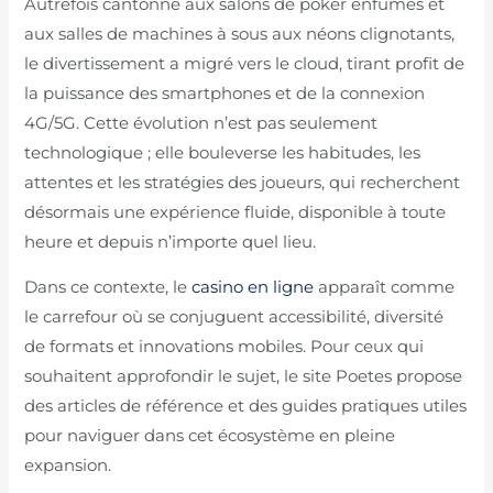
Autrefois cantonné aux salons de poker enfumés et
aux salles de machines à sous aux néons clignotants,
le divertissement a migré vers le cloud, tirant profit de
la puissance des smartphones et de la connexion
4G/5G. Cette évolution n’est pas seulement
technologique ; elle bouleverse les habitudes, les
attentes et les stratégies des joueurs, qui recherchent
désormais une expérience fluide, disponible à toute
heure et depuis n’importe quel lieu.
Dans ce contexte, le
casino en ligne
apparaît comme
le carrefour où se conjuguent accessibilité, diversité
de formats et innovations mobiles. Pour ceux qui
souhaitent approfondir le sujet, le site Poetes propose
des articles de référence et des guides pratiques utiles
pour naviguer dans cet écosystème en pleine
expansion.