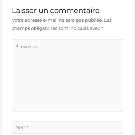
Laisser un commentaire
Votre adresse e-mail ne sera pas publiée.
Les
champs obligatoires sont indiqués avec
*
Écrivez
ici…
Nom*