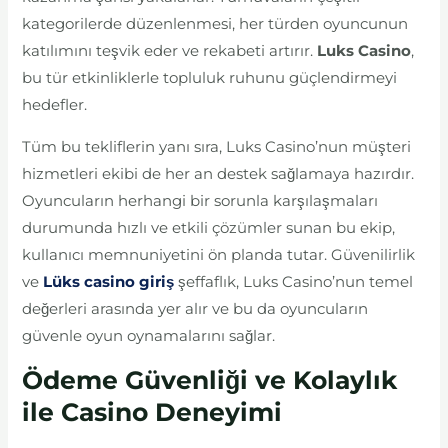
kategorilerde düzenlenmesi, her türden oyuncunun
katılımını teşvik eder ve rekabeti artırır.
Luks Casino
,
bu tür etkinliklerle topluluk ruhunu güçlendirmeyi
hedefler.
Tüm bu tekliflerin yanı sıra, Luks Casino’nun müşteri
hizmetleri ekibi de her an destek sağlamaya hazırdır.
Oyuncuların herhangi bir sorunla karşılaşmaları
durumunda hızlı ve etkili çözümler sunan bu ekip,
kullanıcı memnuniyetini ön planda tutar. Güvenilirlik
ve
Lüks casino giriş
şeffaflık, Luks Casino’nun temel
değerleri arasında yer alır ve bu da oyuncuların
güvenle oyun oynamalarını sağlar.
Ödeme Güvenliği ve Kolaylık
ile Casino Deneyimi