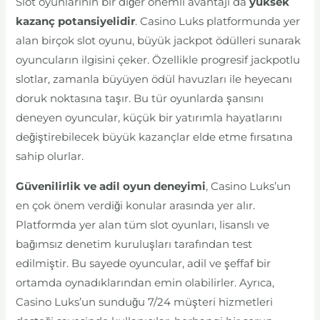
Slot oyunlarının bir diğer önemli avantajı da
yüksek
kazanç potansiyelidir
. Casino Luks platformunda yer
alan birçok slot oyunu, büyük jackpot ödülleri sunarak
oyuncuların ilgisini çeker. Özellikle progresif jackpotlu
slotlar, zamanla büyüyen ödül havuzları ile heyecanı
doruk noktasına taşır. Bu tür oyunlarda şansını
deneyen oyuncular, küçük bir yatırımla hayatlarını
değiştirebilecek büyük kazançlar elde etme fırsatına
sahip olurlar.
Güvenilirlik ve adil oyun deneyimi
, Casino Luks’un
en çok önem verdiği konular arasında yer alır.
Platformda yer alan tüm slot oyunları, lisanslı ve
bağımsız denetim kuruluşları tarafından test
edilmiştir. Bu sayede oyuncular, adil ve şeffaf bir
ortamda oynadıklarından emin olabilirler. Ayrıca,
Casino Luks’un sunduğu 7/24 müşteri hizmetleri