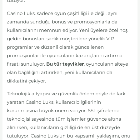
tutuyor.
Casino Luks, sadece oyun çeşitliliği ile değil, aynı
zamanda sunduğu bonus ve promosyonlarla da
kullanıcılarını memnun ediyor. Yeni üyelere özel hoş
geldin bonusları, sadık müşterilere yönelik VIP
programlar ve düzenli olarak güncellenen
promosyonlar ile oyuncuların kazançlarını artırma
fırsatı sunuluyor.
Bu tür teşvikler
, oyuncuların siteye
olan bağlılığını artırırken, yeni kullanıcıların da
dikkatini çekiyor.
Teknolojik altyapısı ve güvenlik önlemleriyle de fark
yaratan Casino Luks, kullanıcı bilgilerinin
korunmasına büyük önem veriyor. SSL şifreleme
teknolojisi sayesinde tüm işlemler güvence altına
alınırken, kullanıcıların gizliliği de en üst düzeyde
tutuluyor. Casino Luks’un bu kapsamlı yaklaşımı, onu