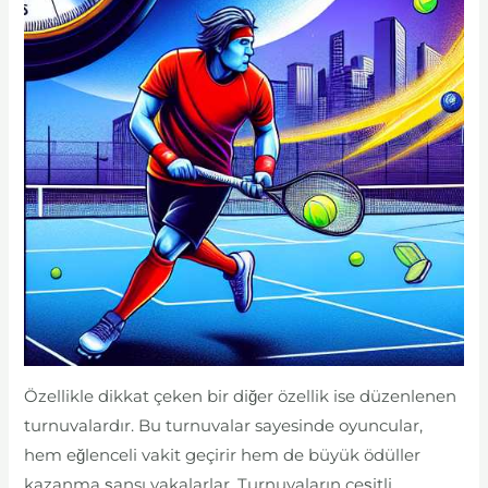
Özellikle dikkat çeken bir diğer özellik ise düzenlenen
turnuvalardır. Bu turnuvalar sayesinde oyuncular,
hem eğlenceli vakit geçirir hem de büyük ödüller
kazanma şansı yakalarlar. Turnuvaların çeşitli