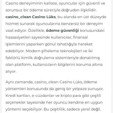
Casino deneyiminin kalitesi, oyuncular için güvenli ve
sorunsuz bir ödeme süreciyle doğrudan ilişkilidir.
casino_clean Casino Lüks
, bu alanda en üst düzeyde
hizmet sunarak oyuncularına benzersiz bir deneyim
vaat ediyor. Özellikle,
ödeme güvenliği
konusundaki
hassasiyetleri sayesinde kullanıcılar, finansal
işlemlerini yaparken gönül rahatlığıyla hareket
edebiliyor. Modern şifreleme teknolojileri ve iki
faktörlü kimlik doğrulama sistemleriyle donatılmış
olan platform, kullanıcıların bilgilerini koruma altına
alıyor.
Aynı zamanda, casino_clean Casino Lüks, ödeme
yöntemleri konusunda da geniş bir yelpaze sunuyor.
Kredi kartları, e-cüzdanlar ve kripto para gibi çeşitli
seçenekler sayesinde her oyuncu kendine en uygun
yöntemi seçebiliyor. Bu çeşitlilik, sadece yerel değil,