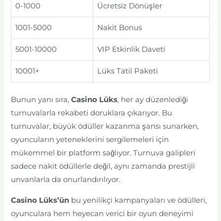
0-1000
Ücretsiz Dönüşler
1001-5000
Nakit Bonus
5001-10000
VIP Etkinlik Daveti
10001+
Lüks Tatil Paketi
Bunun yanı sıra,
Casino Lüks
, her ay düzenlediği
turnuvalarla rekabeti doruklara çıkarıyor. Bu
turnuvalar, büyük ödüller kazanma şansı sunarken,
oyuncuların yeteneklerini sergilemeleri için
mükemmel bir platform sağlıyor. Turnuva galipleri
sadece nakit ödüllerle değil, aynı zamanda prestijli
unvanlarla da onurlandırılıyor.
Casino Lüks’ün
bu yenilikçi kampanyaları ve ödülleri,
oyunculara hem heyecan verici bir oyun deneyimi