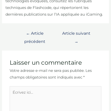
technologies évoquées, consultez les rubriques
techniques de Flashcode, qui répertorient les
dernières publications sur l’IA appliquée au iGaming.
Navigation
←
Article
Article suivant
de
précédent
→
l’article
Laisser un commentaire
Votre adresse e-mail ne sera pas publiée.
Les
champs obligatoires sont indiqués avec
*
Écrivez
ici…