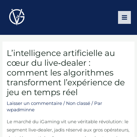
Aller
au
contenu
MAI
ME
L’intelligence artificielle au
cœur du live‑dealer :
comment les algorithmes
transforment l’expérience de
jeu en temps réel
Laisser un commentaire
/
Non classé
/ Par
wpadminne
Le marché du iGaming vit une véritable révolution : le
segment live‑dealer, jadis réservé aux gros opérateurs,