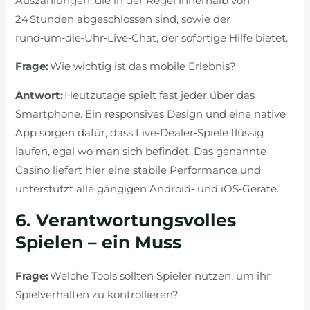
Auszahlungen, die in der Regel innerhalb von
24 Stunden abgeschlossen sind, sowie der
rund‑um‑die‑Uhr‑Live‑Chat, der sofortige Hilfe bietet.
Frage:
Wie wichtig ist das mobile Erlebnis?
Antwort:
Heutzutage spielt fast jeder über das
Smartphone. Ein responsives Design und eine native
App sorgen dafür, dass Live‑Dealer‑Spiele flüssig
laufen, egal wo man sich befindet. Das genannte
Casino liefert hier eine stabile Performance und
unterstützt alle gängigen Android‑ und iOS‑Geräte.
6. Verantwortungsvolles
Spielen – ein Muss
Frage:
Welche Tools sollten Spieler nutzen, um ihr
Spielverhalten zu kontrollieren?