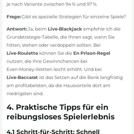
je nach Variante zwischen 94 % und 97 %.
Frage:
Gibt es spezielle Strategien für einzelne Spiele?
Antwort:
Ja, beim
Live‑Blackjack
empfehle ich die
Grundstrategie‑Tabelle, die Ihnen sagt, wann Sie
hitten, stehen oder verdoppeln sollten. Bei
Live‑Roulette
können Sie die
En Prison‑Regel
nutzen, die Ihre Gewinnchancen bei
Even‑Money‑Wetten leicht erhöht. Und bei
Live‑Baccarat
ist das Setzen auf die Bank langfristig
am profitabelsten, da die Hausvorteile dort am
niedrigsten sind.
4. Praktische Tipps für ein
reibungsloses Spielerlebnis
4.1 Schritt‑für‑Schritt: Schnell