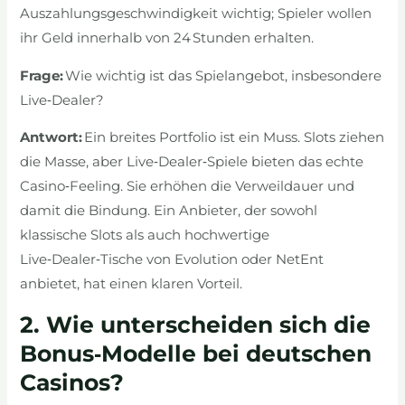
Auszahlungsgeschwindigkeit wichtig; Spieler wollen
ihr Geld innerhalb von 24 Stunden erhalten.
Frage:
Wie wichtig ist das Spielangebot, insbesondere
Live‑Dealer?
Antwort:
Ein breites Portfolio ist ein Muss. Slots ziehen
die Masse, aber Live‑Dealer‑Spiele bieten das echte
Casino‑Feeling. Sie erhöhen die Verweildauer und
damit die Bindung. Ein Anbieter, der sowohl
klassische Slots als auch hochwertige
Live‑Dealer‑Tische von Evolution oder NetEnt
anbietet, hat einen klaren Vorteil.
2. Wie unterscheiden sich die
Bonus‑Modelle bei deutschen
Casinos?