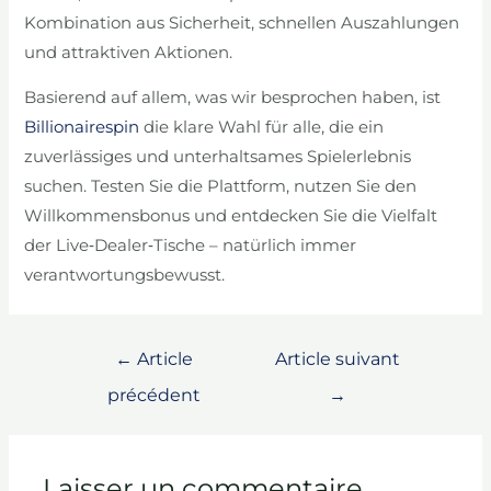
Kombination aus Sicherheit, schnellen Auszahlungen
und attraktiven Aktionen.
Basierend auf allem, was wir besprochen haben, ist
Billionairespin
die klare Wahl für alle, die ein
zuverlässiges und unterhaltsames Spielerlebnis
suchen. Testen Sie die Plattform, nutzen Sie den
Willkommensbonus und entdecken Sie die Vielfalt
der Live‑Dealer‑Tische – natürlich immer
verantwortungsbewusst.
Navigation
←
Article
Article suivant
de
précédent
→
l’article
Laisser un commentaire