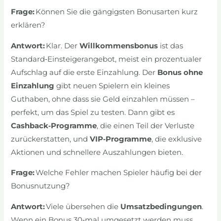
Frage:
Können Sie die gängigsten Bonusarten kurz
erklären?
Antwort:
Klar. Der
Willkommensbonus
ist das
Standard‑Einsteigerangebot, meist ein prozentualer
Aufschlag auf die erste Einzahlung. Der
Bonus ohne
Einzahlung
gibt neuen Spielern ein kleines
Guthaben, ohne dass sie Geld einzahlen müssen –
perfekt, um das Spiel zu testen. Dann gibt es
Cashback‑Programme
, die einen Teil der Verluste
zurückerstatten, und
VIP‑Programme
, die exklusive
Aktionen und schnellere Auszahlungen bieten.
Frage:
Welche Fehler machen Spieler häufig bei der
Bonusnutzung?
Antwort:
Viele übersehen die
Umsatzbedingungen
.
Wenn ein Bonus 30‑mal umgesetzt werden muss,