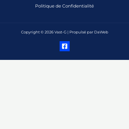
Politique de Confidentialité
Copyright © 2026 Vast-G | Propulsé par
DaWeb