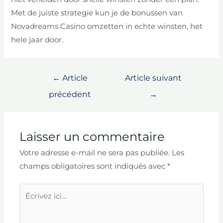
Met de juiste strategie kun je de bonussen van
Novadreams Casino omzetten in echte winsten, het
hele jaar door.
Navigation
←
Article
Article suivant
de
précédent
→
l’article
Laisser un commentaire
Votre adresse e-mail ne sera pas publiée.
Les
champs obligatoires sont indiqués avec
*
Écrivez
ici…