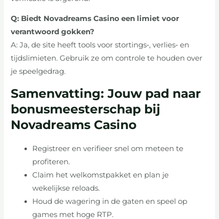
Q: Biedt Novadreams Casino een limiet voor
verantwoord gokken?
A: Ja, de site heeft tools voor stortings‑, verlies‑ en
tijdslimieten. Gebruik ze om controle te houden over
je speelgedrag.
Samenvatting: Jouw pad naar
bonusmeesterschap bij
Novadreams Casino
Registreer en verifieer snel om meteen te
profiteren.
Claim het welkomstpakket en plan je
wekelijkse reloads.
Houd de wagering in de gaten en speel op
games met hoge RTP.