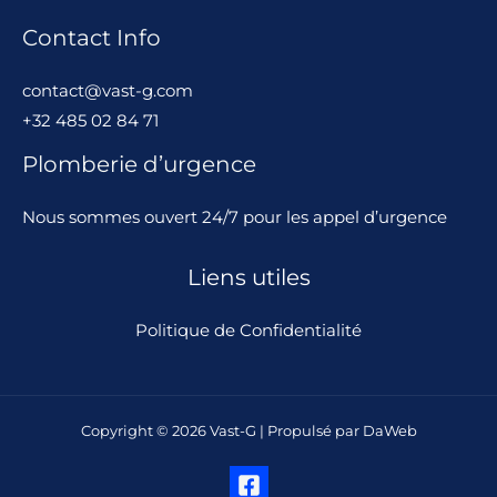
Contact Info
contact@vast-g.com
+32 485 02 84 71
Plomberie d’urgence
Nous sommes ouvert 24/7 pour les appel d’urgence
Liens utiles
Politique de Confidentialité
Copyright © 2026 Vast-G | Propulsé par
DaWeb