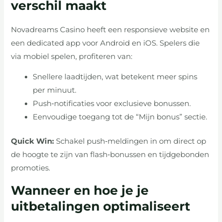
verschil maakt
Novadreams Casino heeft een responsieve website en
een dedicated app voor Android en iOS. Spelers die
via mobiel spelen, profiteren van:
Snellere laadtijden, wat betekent meer spins
per minuut.
Push‑notificaties voor exclusieve bonussen.
Eenvoudige toegang tot de “Mijn bonus” sectie.
Quick Win:
Schakel push‑meldingen in om direct op
de hoogte te zijn van flash‑bonussen en tijdgebonden
promoties.
Wanneer en hoe je je
uitbetalingen optimaliseert