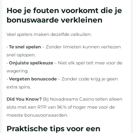
Hoe je fouten voorkomt die je
bonuswaarde verkleinen
Veel spelers maken dezelfde valkuilen:
•
Te snel spelen
– Zonder limieten kunnen verliezen
snel oplopen.
•
Onjuiste spelkeuze
– Niet elk spel telt mee voor de
wagering.
•
Vergeten bonuscode
– Zonder code krijg je geen
extra spins.
Did You Know?
Bij Novadreams Casino tellen alleen
slots met een RTP van 96 % of hoger mee voor de
meeste bonusvoorwaarden.
Praktische tips voor een