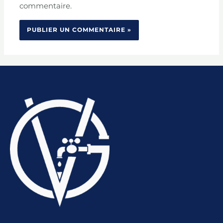
commentaire.