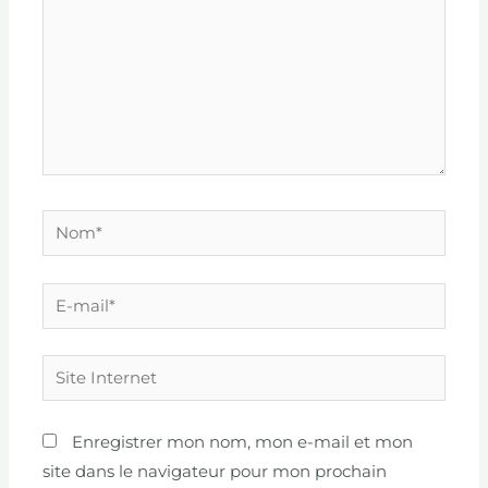
Nom*
E-
mail*
Site
Internet
Enregistrer mon nom, mon e-mail et mon
site dans le navigateur pour mon prochain