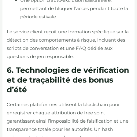
Une option d’auto‑exclusion saisonnière,
permettant de bloquer l’accès pendant toute la
période estivale.
Le service client reçoit une formation spécifique sur la
détection des comportements à risque, incluant des
scripts de conversation et une FAQ dédiée aux
questions de jeu responsable.
6. Technologies de vérification
et de traçabilité des bonus
d’été
Certaines plateformes utilisent la blockchain pour
enregistrer chaque attribution de free spin,
garantissant ainsi l’impossibilité de falsification et une
transparence totale pour les autorités. Un hash