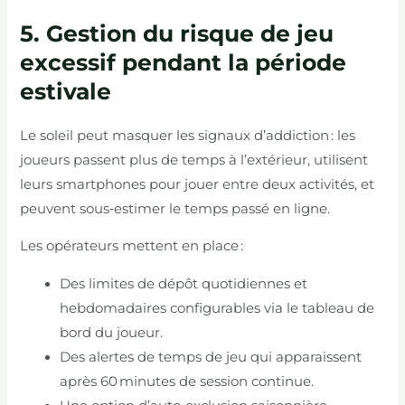
5. Gestion du risque de jeu
excessif pendant la période
estivale
Le soleil peut masquer les signaux d’addiction : les
joueurs passent plus de temps à l’extérieur, utilisent
leurs smartphones pour jouer entre deux activités, et
peuvent sous‑estimer le temps passé en ligne.
Les opérateurs mettent en place :
Des limites de dépôt quotidiennes et
hebdomadaires configurables via le tableau de
bord du joueur.
Des alertes de temps de jeu qui apparaissent
après 60 minutes de session continue.