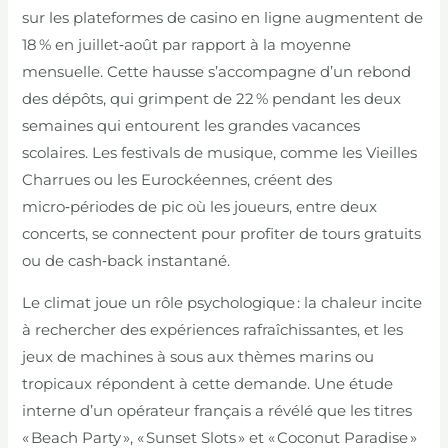
sur les plateformes de casino en ligne augmentent de
18 % en juillet‑août par rapport à la moyenne
mensuelle. Cette hausse s’accompagne d’un rebond
des dépôts, qui grimpent de 22 % pendant les deux
semaines qui entourent les grandes vacances
scolaires. Les festivals de musique, comme les Vieilles
Charrues ou les Eurockéennes, créent des
micro‑périodes de pic où les joueurs, entre deux
concerts, se connectent pour profiter de tours gratuits
ou de cash‑back instantané.
Le climat joue un rôle psychologique : la chaleur incite
à rechercher des expériences rafraîchissantes, et les
jeux de machines à sous aux thèmes marins ou
tropicaux répondent à cette demande. Une étude
interne d’un opérateur français a révélé que les titres
« Beach Party », « Sunset Slots » et « Coconut Paradise »