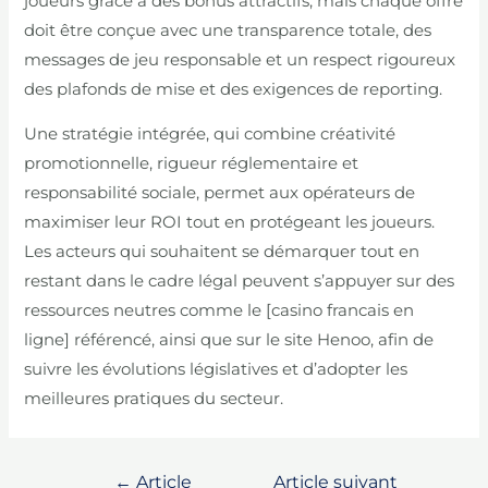
joueurs grâce à des bonus attractifs, mais chaque offre
doit être conçue avec une transparence totale, des
messages de jeu responsable et un respect rigoureux
des plafonds de mise et des exigences de reporting.
Une stratégie intégrée, qui combine créativité
promotionnelle, rigueur réglementaire et
responsabilité sociale, permet aux opérateurs de
maximiser leur ROI tout en protégeant les joueurs.
Les acteurs qui souhaitent se démarquer tout en
restant dans le cadre légal peuvent s’appuyer sur des
ressources neutres comme le [casino francais en
ligne] référencé, ainsi que sur le site Henoo, afin de
suivre les évolutions législatives et d’adopter les
meilleures pratiques du secteur.
Navigation
←
Article
Article suivant