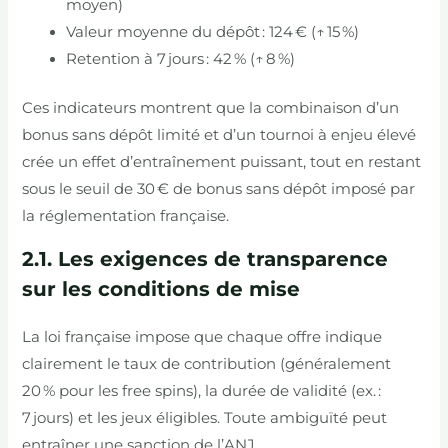
moyen)
Valeur moyenne du dépôt : 124 € (↑ 15 %)
Retention à 7 jours : 42 % (↑ 8 %)
Ces indicateurs montrent que la combinaison d’un
bonus sans dépôt limité et d’un tournoi à enjeu élevé
crée un effet d’entraînement puissant, tout en restant
sous le seuil de 30 € de bonus sans dépôt imposé par
la réglementation française.
2.1. Les exigences de transparence
sur les conditions de mise
La loi française impose que chaque offre indique
clairement le taux de contribution (généralement
20 % pour les free spins), la durée de validité (ex. :
7 jours) et les jeux éligibles. Toute ambiguïté peut
entraîner une sanction de l’ANJ.