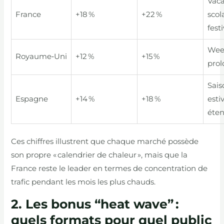
Vac
France
+18 %
+22 %
scol
fest
Wee
Royaume‑Uni
+12 %
+15 %
pro
Sais
Espagne
+14 %
+18 %
esti
éte
Ces chiffres illustrent que chaque marché possède
son propre « calendrier de chaleur », mais que la
France reste le leader en termes de concentration de
trafic pendant les mois les plus chauds.
2. Les bonus “heat wave” :
quels formats pour quel public