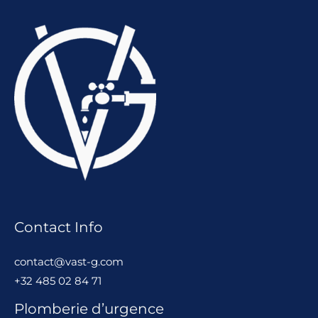
Contact Info
contact@vast-g.com
+32 485 02 84 71
Plomberie d’urgence