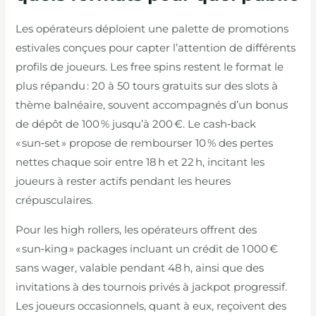
Les opérateurs déploient une palette de promotions
estivales conçues pour capter l’attention de différents
profils de joueurs. Les free spins restent le format le
plus répandu : 20 à 50 tours gratuits sur des slots à
thème balnéaire, souvent accompagnés d’un bonus
de dépôt de 100 % jusqu’à 200 €. Le cash‑back
« sun‑set » propose de rembourser 10 % des pertes
nettes chaque soir entre 18 h et 22 h, incitant les
joueurs à rester actifs pendant les heures
crépusculaires.
Pour les high rollers, les opérateurs offrent des
« sun‑king » packages incluant un crédit de 1 000 €
sans wager, valable pendant 48 h, ainsi que des
invitations à des tournois privés à jackpot progressif.
Les joueurs occasionnels, quant à eux, reçoivent des