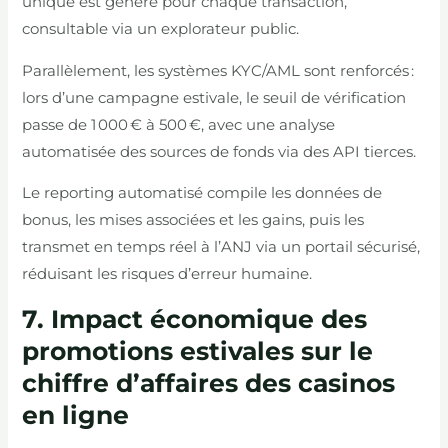
unique est généré pour chaque transaction,
consultable via un explorateur public.
Parallèlement, les systèmes KYC/AML sont renforcés :
lors d’une campagne estivale, le seuil de vérification
passe de 1 000 € à 500 €, avec une analyse
automatisée des sources de fonds via des API tierces.
Le reporting automatisé compile les données de
bonus, les mises associées et les gains, puis les
transmet en temps réel à l’ANJ via un portail sécurisé,
réduisant les risques d’erreur humaine.
7. Impact économique des
promotions estivales sur le
chiffre d’affaires des casinos
en ligne