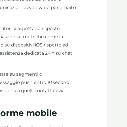
unicazioni avvenivano per email o
atori si aspettano risposte
 si basano su metriche come la
 su dispositivi iOS rispetto ad
 assistenza dedicata 24 h su chat
sate su segmenti di
messaggio push entro 10 secondi
etto a quelli contattati via
taforme mobile