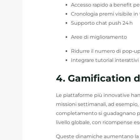
Accesso rapido a benefit per
Cronologia premi visibile i
Supporto chat push 24 h
Aree di miglioramento
Ridurre il numero di pop‑up 
Integrare tutorial interattiv
4. Gamification de
Le piattaforme più innovative hann
missioni settimanali, ad esempio, c
completamento si guadagnano punt
livello globale, con ricompense esc
Queste dinamiche aumentano la ret