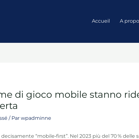
Accueil
A prop
e di gioco mobile stanno ridef
perta
ssé
/ Par
wpadminne
ecisamente “mobile‑first”. Nel 2023 più del 70 % delle ses