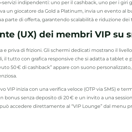
servizi indipendenti: uno per il cashback, uno per i giri g
va un giocatore da Gold a Platinum, invia un evento al b
sua parte di offerta, garantendo scalabilità e riduzione dei
ente (UX) dei membri VIP su
riva di frizioni. Gli schermi dedicati mostrano il livello a
li, il tutto con grafica responsive che si adatta a tablet 
evuto 50 € di cashback” appare con suono personalizzato
enziosa.
ovo VIP inizia con una verifica veloce (OTP via SMS) e te
 bonus senza deposito di 20 € e un invito a una sessione
re può accedere direttamente al “VIP Lounge” dal menu pr