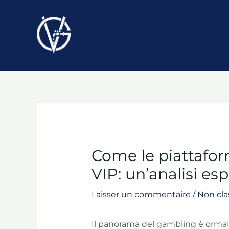
Aller
au
contenu
Come le piattaform
VIP: un’analisi es
Laisser un commentaire
/
Non cla
Il panorama del gambling è ormai d