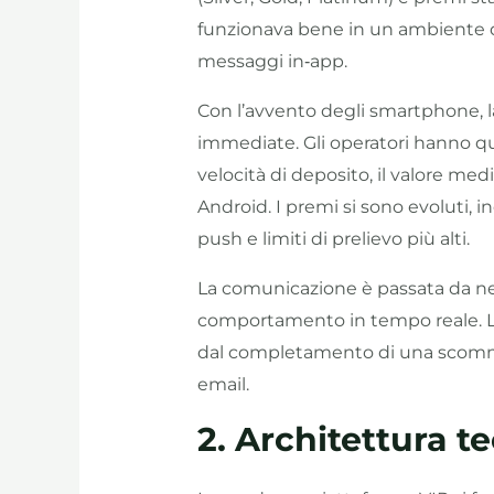
funzionava bene in un ambiente d
messaggi in‑app.
Con l’avvento degli smartphone, la
immediate. Gli operatori hanno quin
velocità di deposito, il valore me
Android. I premi si sono evoluti, 
push e limiti di prelievo più alti.
La comunicazione è passata da new
comportamento in tempo reale. L’a
dal completamento di una scommess
email.
2. Architettura t