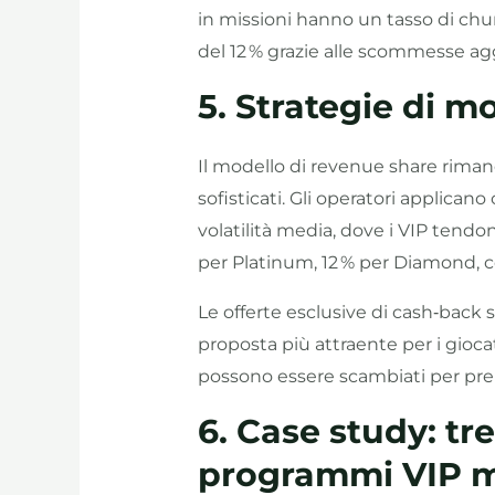
in missioni hanno un tasso di churn
del 12 % grazie alle scommesse agg
5. Strategie di mo
Il modello di revenue share riman
sofisticati. Gli operatori applicano
volatilità media, dove i VIP tendon
per Platinum, 12 % per Diamond, c
Le offerte esclusive di cash‑back 
proposta più attraente per i gioca
possono essere scambiati per premi 
6. Case study: tr
programmi VIP m