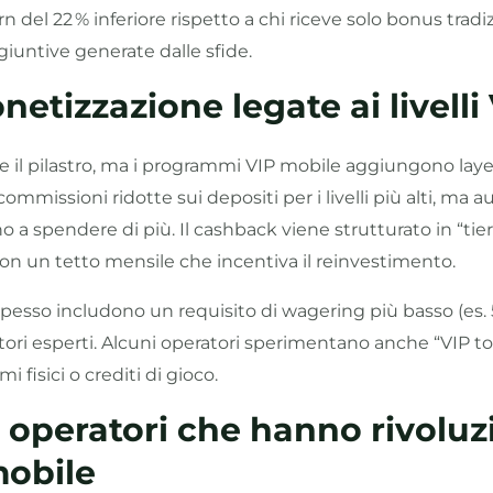
 del 22 % inferiore rispetto a chi riceve solo bonus tradiz
iuntive generate dalle sfide.
netizzazione legate ai livelli
e il pilastro, ma i programmi VIP mobile aggiungono lay
 commissioni ridotte sui depositi per i livelli più alti, ma
o a spendere di più. Il cashback viene strutturato in “tie
on un tetto mensile che incentiva il reinvestimento.
spesso includono un requisito di wagering più basso (es. 
tori esperti. Alcuni operatori sperimentano anche “VIP t
fisici o crediti di gioco.
e operatori che hanno rivoluzi
obile