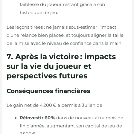
faiblesse du joueur restant grâce à son
historique de jeu.
Les leçons tirées : ne jamais sous‑estimer l’impact
d’une relance bien placée, et toujours aligner la taille
de la mise avec le niveau de confiance dans la main.
7. Après la victoire : impacts
sur la vie du joueur et
perspectives futures
Conséquences financières
Le gain net de 4 200 € a permis à Julien de :
Réinvestir 60 %
dans de nouveaux tournois de
fin d’année, augmentant son capital de jeu de
2 500 €.