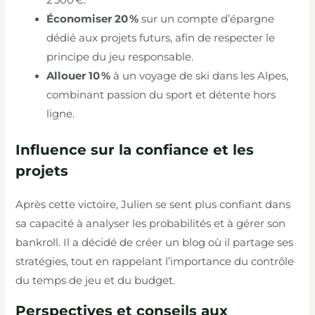
Économiser 20 %
sur un compte d’épargne
dédié aux projets futurs, afin de respecter le
principe du jeu responsable.
Allouer 10 %
à un voyage de ski dans les Alpes,
combinant passion du sport et détente hors
ligne.
Influence sur la confiance et les
projets
Après cette victoire, Julien se sent plus confiant dans
sa capacité à analyser les probabilités et à gérer son
bankroll. Il a décidé de créer un blog où il partage ses
stratégies, tout en rappelant l’importance du contrôle
du temps de jeu et du budget.
Perspectives et conseils aux