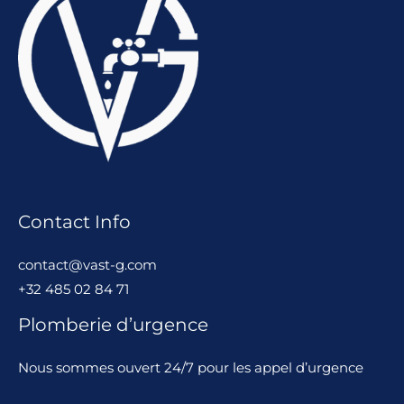
Contact Info
contact@vast-g.com
+32 485 02 84 71
Plomberie d’urgence
Nous sommes ouvert 24/7 pour les appel d’urgence