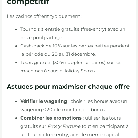
compétitif
Les casinos offrent typiquement :
Tournois à entrée gratuite (free‑entry) avec un
prize pool partagé.
Cash‑back de 10 % sur les pertes nettes pendant
la période du 20 au 31 décembre.
Tours gratuits (50 % supplémentaires) sur les
machines à sous « Holiday Spins ».
Astuces pour maximiser chaque offre
Vérifier le wagering
: choisir les bonus avec un
wagering ≤ 20 x le montant du bonus.
Combiner les promotions
: utiliser les tours
gratuits sur
Frosty Fortune
tout en participant à
un tournoi free‑entry, ainsi le même capital