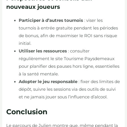
nouveaux joueurs
Participer à d’autres tournois
: viser les
tournois à entrée gratuite pendant les périodes
de bonus, afin de maximiser le ROI sans risque
initial.
Utiliser les ressources
: consulter
régulièrement le site Tourisme Paysdemeaux
pour planifier des pauses hors ligne, essentielles
à la santé mentale.
Adopter le jeu responsable
: fixer des limites de
dépôt, suivre les sessions via des outils de suivi
et ne jamais jouer sous l’influence d’alcool.
Conclusion
Le parcours de Julien montre que, même pendant la