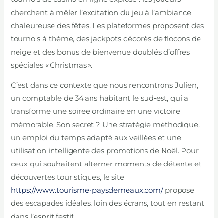
cherchent à mêler l’excitation du jeu à l’ambiance
chaleureuse des fêtes. Les plateformes proposent des
tournois à thème, des jackpots décorés de flocons de
neige et des bonus de bienvenue doublés d’offres
spéciales « Christmas ».
C’est dans ce contexte que nous rencontrons Julien,
un comptable de 34 ans habitant le sud‑est, qui a
transformé une soirée ordinaire en une victoire
mémorable. Son secret ? Une stratégie méthodique,
un emploi du temps adapté aux veillées et une
utilisation intelligente des promotions de Noël. Pour
ceux qui souhaitent alterner moments de détente et
découvertes touristiques, le site
https://www.tourisme-paysdemeaux.com/
propose
des escapades idéales, loin des écrans, tout en restant
dans l’esprit festif.