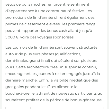
vêtus de pulls moches renforcent le sentiment
d’appartenance à une communauté festive. Les
promotions de fin d’année offrent également des
primes de classement élevées : les premiers rangs
peuvent rapporter des bonus cash allant jusqu’à
5 000 €, voire des voyages sponsorisés.
Les tournois de fin d’année sont souvent structurés
autour de plusieurs phases (qualifications,
demi‑finales, grand final) qui s’étalent sur plusieurs
jours. Cette architecture crée un suspense continu,
encourageant les joueurs à rester engagés jusqu’à la
dernière manche. Enfin, la visibilité médiatique des
gros gains pendant les fêtes alimente le
bouche‑à‑oreille, attirant de nouveaux participants qui
souhaitent profiter de la période de bonus généreuse.