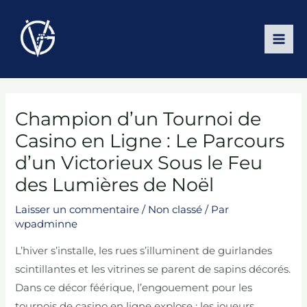
Aller
au
contenu
MAI
ME
Champion d’un Tournoi de
Casino en Ligne : Le Parcours
d’un Victorieux Sous le Feu
des Lumières de Noël
Laisser un commentaire
/
Non classé
/ Par
wpadminne
L’hiver s’installe, les rues s’illuminent de guirlandes
scintillantes et les vitrines se parent de sapins décorés.
Dans ce décor féérique, l’engouement pour les
tournois de casino en ligne explose : les joueurs