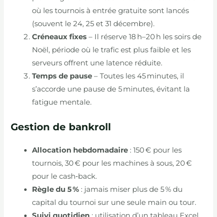
où les tournois à entrée gratuite sont lancés
(souvent le 24, 25 et 31 décembre).
Créneaux fixes
– Il réserve 18 h–20 h les soirs de
Noël, période où le trafic est plus faible et les
serveurs offrent une latence réduite.
Temps de pause
– Toutes les 45 minutes, il
s’accorde une pause de 5 minutes, évitant la
fatigue mentale.
Gestion de bankroll
Allocation hebdomadaire
: 150 € pour les
tournois, 30 € pour les machines à sous, 20 €
pour le cash‑back.
Règle du 5 %
: jamais miser plus de 5 % du
capital du tournoi sur une seule main ou tour.
Suivi quotidien
: utilisation d’un tableau Excel