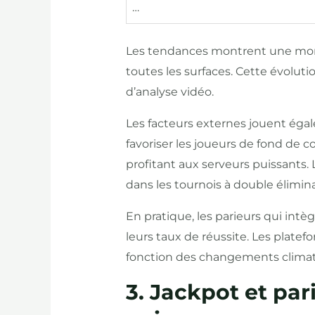
…
Les tendances montrent une monté
toutes les surfaces. Cette évoluti
d’analyse vidéo.
Les facteurs externes jouent égale
favoriser les joueurs de fond de c
profitant aux serveurs puissants. 
dans les tournois à double élimina
En pratique, les parieurs qui int
leurs taux de réussite. Les plate
fonction des changements climatiq
3. Jackpot et pa