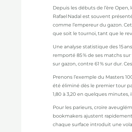
Depuis les débuts de l’ère Open, l
Rafael Nadal est souvent présent
comme l’empereur du gazon. Cette
que soit le tournoi, tant que le re
Une analyse statistique des 15 an
remporté 85 % de ses matchs sur t
sur gazon, contre 61 % sur dur. Ces 
Prenons l’exemple du Masters 1000
été éliminé dès le premier tour par
1,80 à 3,20 en quelques minutes, i
Pour les parieurs, croire aveuglé
bookmakers ajustent rapidement l
chaque surface introduit une volat