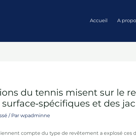
Accueil
A prop
ns du tennis misent sur le r
 surface‑spécifiques et des ja
ssé
/ Par
wpadminne
tiennent compte du type de revêtement a explosé ces de