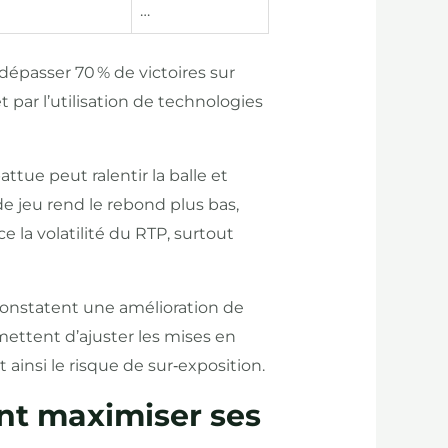
…
épasser 70 % de victoires sur
 par l’utilisation de technologies
ttue peut ralentir la balle et
de jeu rend le rebond plus bas,
 la volatilité du RTP, surtout
 constatent une amélioration de
mettent d’ajuster les mises en
insi le risque de sur‑exposition.
ent maximiser ses