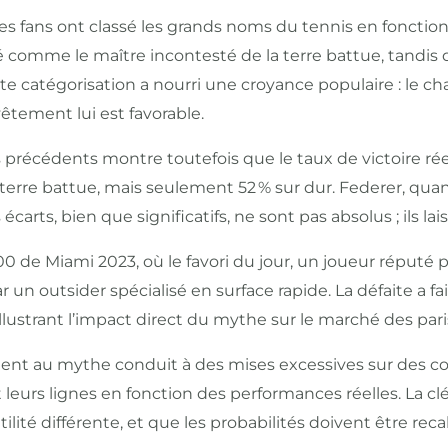
es fans ont classé les grands noms du tennis en fonction 
é comme le maître incontesté de la terre battue, tandis
 catégorisation a nourri une croyance populaire : le ch
vêtement lui est favorable.
s précédents montre toutefois que le taux de victoire rée
erre battue, mais seulement 52 % sur dur. Federer, quant
écarts, bien que significatifs, ne sont pas absolus ; ils la
 de Miami 2023, où le favori du jour, un joueur réputé 
 un outsider spécialisé en surface rapide. La défaite a fa
llustrant l’impact direct du mythe sur le marché des pari
ment au mythe conduit à des mises excessives sur des cot
eurs lignes en fonction des performances réelles. La cl
ilité différente, et que les probabilités doivent être re