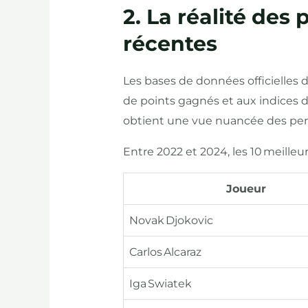
2. La réalité de
récentes
Les bases de données officielles 
de points gagnés et aux indices 
obtient une vue nuancée des pe
Entre 2022 et 2024, les 10 meilleu
Joueur
Novak Djokovic
Carlos Alcaraz
Iga Swiatek