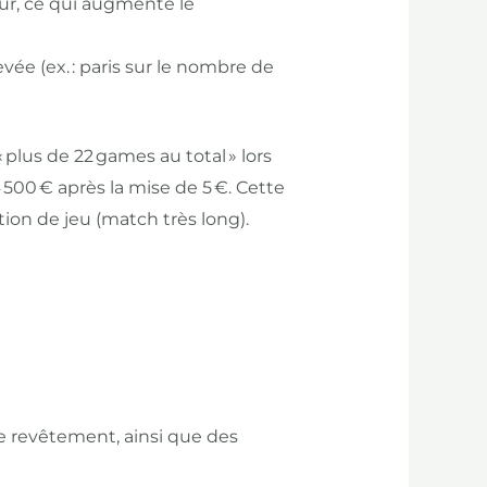
our, ce qui augmente le
evée (ex. : paris sur le nombre de
 plus de 22 games au total » lors
 500 € après la mise de 5 €. Cette
tion de jeu (match très long).
ue revêtement, ainsi que des