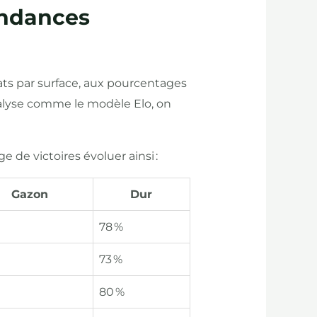
endances
tats par surface, aux pourcentages
nalyse comme le modèle Elo, on
 de victoires évoluer ainsi :
Gazon
Dur
78 %
73 %
80 %