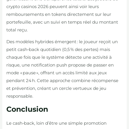
crypto casinos 2026 peuvent ainsi voir leurs
remboursements en tokens directement sur leur
portefeuille, avec un suivi en temps réel du montant
total reçu.
Des modèles hybrides émergent : le joueur reçoit un
petit cash‑back quotidien (0,5 % des pertes) mais
chaque fois que le système détecte une activité à
risque, une notification push propose de passer en
mode « pause », offrant un accès limité aux jeux
pendant 24 h. Cette approche combine récompense
et prévention, créant un cercle vertueux de jeu
responsable.
Conclusion
Le cash‑back, loin d’être une simple promotion