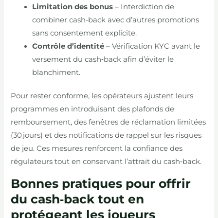
Limitation des bonus
– Interdiction de
combiner cash‑back avec d’autres promotions
sans consentement explicite.
Contrôle d’identité
– Vérification KYC avant le
versement du cash‑back afin d’éviter le
blanchiment.
Pour rester conforme, les opérateurs ajustent leurs
programmes en introduisant des plafonds de
remboursement, des fenêtres de réclamation limitées
(30 jours) et des notifications de rappel sur les risques
de jeu. Ces mesures renforcent la confiance des
régulateurs tout en conservant l’attrait du cash‑back.
Bonnes pratiques pour offrir
du cash‑back tout en
protégeant les joueurs