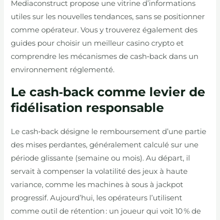
Mediaconstruct propose une vitrine d’informations
utiles sur les nouvelles tendances, sans se positionner
comme opérateur. Vous y trouverez également des
guides pour choisir un meilleur casino crypto et
comprendre les mécanismes de cash‑back dans un
environnement réglementé.
Le cash‑back comme levier de
fidélisation responsable
Le cash‑back désigne le remboursement d’une partie
des mises perdantes, généralement calculé sur une
période glissante (semaine ou mois). Au départ, il
servait à compenser la volatilité des jeux à haute
variance, comme les machines à sous à jackpot
progressif. Aujourd’hui, les opérateurs l’utilisent
comme outil de rétention : un joueur qui voit 10 % de