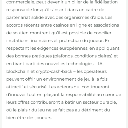
commerciale, peut devenir un pilier de la fidélisation
responsable lorsqu’il s’inscrit dans un cadre de
partenariat solide avec des organismes d’aide. Les
accords récents entre casinos en ligne et associations
de soutien montrent qu’il est possible de concilier
incitations financières et protection du joueur. En
respectant les exigences européennes, en appliquant
des bonnes pratiques (plafonds, conditions claires) et
en tirant parti des nouvelles technologies – IA,
blockchain et crypto‑cash‑back – les opérateurs
peuvent offrir un environnement de jeu à la fois
attractif et sécurisé. Les acteurs qui continueront
d’innover tout en plaçant la responsabilité au cœur de
leurs offres contribueront à bâtir un secteur durable,
où le plaisir du jeu ne se fait pas au détriment du
bien‑être des joueurs.