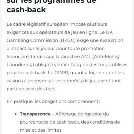
sur les programmes de
cash‑back
Le cadre législatif européen impose plusieurs
exigences aux opérateurs de jeu en ligne. Le UK
Gambling Commission (UKGC) exige une évaluation
d’impact sur le joueur pour toute promotion
financière, tandis que la directive AML (Anti‑Money
Laundering) oblige à vérifier l’origine des fonds utilisés
pour le cash‑back. Le GDPR, quant à lui, contraint les
casinos à anonymiser les données de jeu avant tout
partage avec des tiers.
En pratique, les obligations comprennent :
Transparence
– Affichage obligatoire du
pourcentage de cash‑back, des conditions de
mise et des limites.