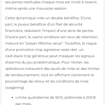
ses pertes restituées chaque mois est incité à revenir,
même après une mauvaise session.
Cette dynamique crée un double bénéfice. D’une
part, le joueur bénéficie d’un filet de sécurité
financière, réduisant l’impact d’une série de pertes.
D’autre part, le casino améliore son taux de rétention,
mesuré en “player lifetime value”. Toutefois, le risque
d’une promotion trop agressive reste réel : un
cash‑back trop généreux peut masquer les signaux
d’alarme du jeu problématique. Pour l’éviter, les
opérateurs instaurent des seuils de mise et des limites
de remboursement, tout en affichant clairement le
pourcentage de retour et les conditions de mise
(wagering).
Limite quotidienne de 50 €, plafonnée à 200 €
par mois.