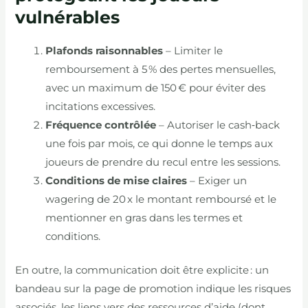
vulnérables
Plafonds raisonnables
– Limiter le
remboursement à 5 % des pertes mensuelles,
avec un maximum de 150 € pour éviter des
incitations excessives.
Fréquence contrôlée
– Autoriser le cash‑back
une fois par mois, ce qui donne le temps aux
joueurs de prendre du recul entre les sessions.
Conditions de mise claires
– Exiger un
wagering de 20 x le montant remboursé et le
mentionner en gras dans les termes et
conditions.
En outre, la communication doit être explicite : un
bandeau sur la page de promotion indique les risques
associés, les liens vers des ressources d’aide (dont