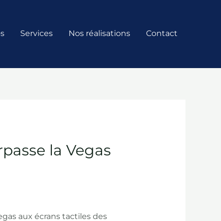
os
Services
Nos réalisations
Contact
rpasse la Vegas
gas aux écrans tactiles des