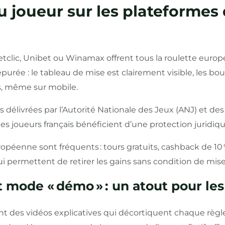
u joueur sur les plateformes
clic, Unibet ou Winamax offrent tous la roulette europé
purée : le tableau de mise est clairement visible, les bou
s, même sur mobile.
s délivrées par l’Autorité Nationale des Jeux (ANJ) et des
les joueurs français bénéficient d’une protection juridiqu
opéenne sont fréquents : tours gratuits, cashback de 10 
i permettent de retirer les gains sans condition de mis
et mode « démo » : un atout pour le
 des vidéos explicatives qui décortiquent chaque règle