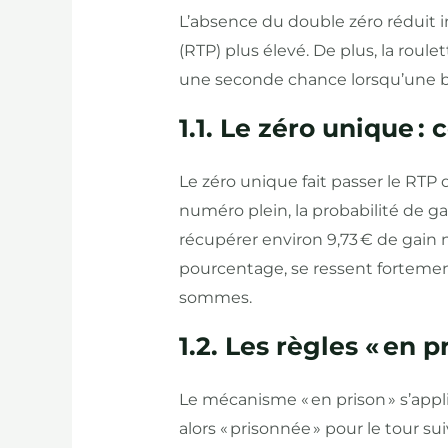
L’absence du double zéro réduit i
(RTP) plus élevé. De plus, la roule
une seconde chance lorsqu’une bi
1.1. Le zéro unique 
Le zéro unique fait passer le RTP d
numéro plein, la probabilité de ga
récupérer environ 9,73 € de gain 
pourcentage, se ressent fortement
sommes.
1.2. Les règles « en 
Le mécanisme « en prison » s’appl
alors « prisonnée » pour le tour s