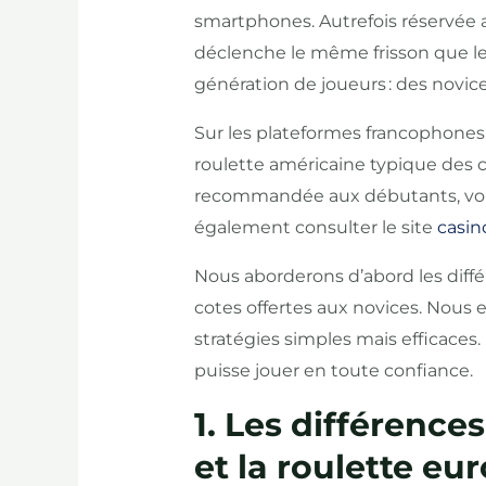
smartphones. Autrefois réservée a
déclenche le même frisson que le 
génération de joueurs : des novic
Sur les plateformes francophones,
roulette américaine typique des 
recommandée aux débutants, vous 
également consulter le site
casin
Nous aborderons d’abord les différ
cotes offertes aux novices. Nous e
stratégies simples mais efficaces
puisse jouer en toute confiance.
1. Les différence
et la roulette e