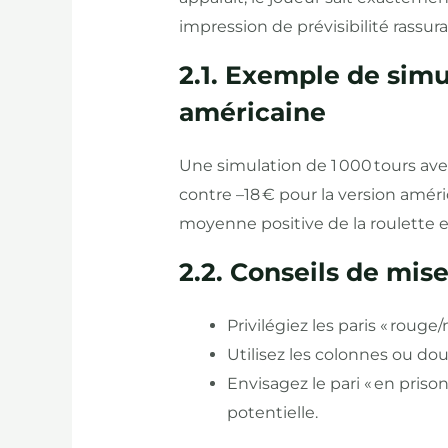
impression de prévisibilité rassura
2.1. Exemple de simu
américaine
Une simulation de 1 000 tours av
contre –18 € pour la version améric
moyenne positive de la roulette 
2.2. Conseils de mis
Privilégiez les paris « rouge
Utilisez les colonnes ou do
Envisagez le pari « en priso
potentielle.