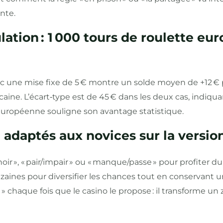
nte.
lation : 1 000 tours de roulette eu
ec une mise fixe de 5 € montre un solde moyen de +12 €
aine. L’écart‑type est de 45 € dans les deux cas, indiquant
européenne souligne son avantage statistique.
e adaptés aux novices sur la versi
/noir », « pair/impair » ou « manque/passe » pour profiter d
uzaines pour diversifier les chances tout en conservant 
n » chaque fois que le casino le propose : il transforme u