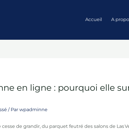
Accueil
A prop
ne en ligne : pourquoi elle su
ssé
/ Par
wpadminne
cesse de grandir, du parquet feutré des salons de Las Ve