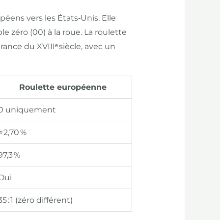
péens vers les États‑Unis. Elle
zéro (00) à la roue. La roulette
France du XVIIIᵉ siècle, avec un
Roulette européenne
0 uniquement
≈ 2,70 %
97,3 %
Oui
35 : 1 (zéro différent)