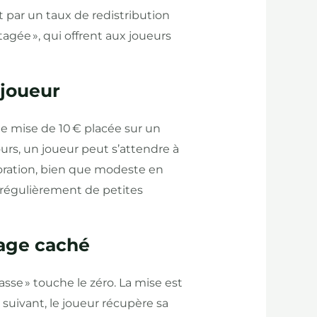
 par un taux de redistribution
tagée », qui offrent aux joueurs
 joueur
une mise de 10 € placée sur un
ours, un joueur peut s’attendre à
ioration, bien que modeste en
 régulièrement de petites
ntage caché
sse » touche le zéro. La mise est
 suivant, le joueur récupère sa