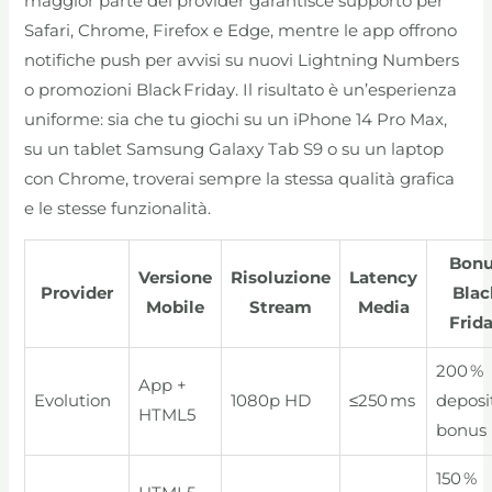
maggior parte dei provider garantisce supporto per
Safari, Chrome, Firefox e Edge, mentre le app offrono
notifiche push per avvisi su nuovi Lightning Numbers
o promozioni Black Friday. Il risultato è un’esperienza
uniforme: sia che tu giochi su un iPhone 14 Pro Max,
su un tablet Samsung Galaxy Tab S9 o su un laptop
con Chrome, troverai sempre la stessa qualità grafica
e le stesse funzionalità.
Bon
Versione
Risoluzione
Latency
Provider
Blac
Mobile
Stream
Media
Frid
200 %
App +
Evolution
1080p HD
≤250 ms
deposi
HTML5
bonus
150 %