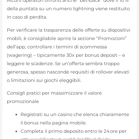
Alcuni operatori offrono anche “bet‑back” dove il 10 %
della puntata su un numero lightning viene restituito
in caso di perdita.
Per verificare la trasparenza delle offerte su dispositivi
mobili, è consigliabile aprire la sezione “Promozioni”
dell’app, controllare i termini di scommessa
(wagering) – tipicamente 30x per bonus deposit – e
leggere le scadenze. Se un’offerta sembra troppo
generosa, spesso nasconde requisiti di rollover elevati
o limitazioni sui giochi eleggibili.
Consigli pratici per massimizzare il valore
promozionale
Registrati su un casino che elenca chiaramente
il bonus nella pagina mobile.
Completa il primo deposito entro le 24 ore per