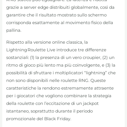
grazie a server edge distribuiti globalmente, così da
garantire che il risultato mostrato sullo schermo
corrisponda esattamente al movimento fisico della
pallina.
Rispetto alla versione online classica, la
Lightning Roulette Live introduce tre differenze
sostanziali: (1) la presenza di un vero croupier, (2) un
ritmo di gioco più lento ma più coinvolgente, e (3) la
possibilità di sfruttare i moltiplicatori “lightning” che
non sono disponibili nelle roulette RNG. Queste
caratteristiche la rendono estremamente attraente
per i giocatori che vogliono combinare la strategia
della roulette con l’eccitazione di un jackpot
istantaneo, soprattutto durante il periodo
promozionale del Black Friday.