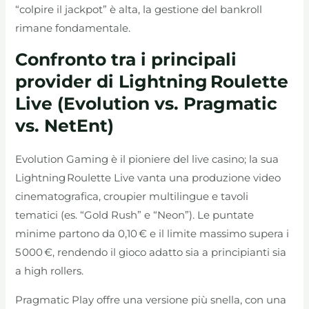
“colpire il jackpot” è alta, la gestione del bankroll
rimane fondamentale.
Confronto tra i principali
provider di Lightning Roulette
Live (Evolution vs. Pragmatic
vs. NetEnt)
Evolution Gaming è il pioniere del live casino; la sua
Lightning Roulette Live vanta una produzione video
cinematografica, croupier multilingue e tavoli
tematici (es. “Gold Rush” e “Neon”). Le puntate
minime partono da 0,10 € e il limite massimo supera i
5 000 €, rendendo il gioco adatto sia a principianti sia
a high rollers.
Pragmatic Play offre una versione più snella, con una