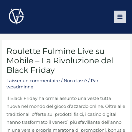
Aller
au
contenu
MAI
ME
Roulette Fulmine Live su
Mobile – La Rivoluzione del
Black Friday
Laisser un commentaire
/
Non classé
/ Par
wpadminne
Il Black Friday ha ormai assunto una veste tutta
nuova nel mondo del gioco d’azzardo online. Oltre alle
tradizionali offerte sui prodotti fisici, i casino digitali
hanno trasformato il venerdì più sfavillante dell’anno
in una vera e propria maratona di promozioni, bonus e