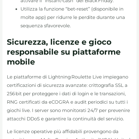
attivare il “instant‑cash” del Black Friday.
Utilizza la funzione “bet‑reset” (disponibile in
molte app) per ridurre le perdite durante una
sequenza sfavorevole.
Sicurezza, licenze e gioco
responsabile su piattaforme
mobile
Le piattaforme di Lightning Roulette Live impiegano
certificazioni di sicurezza avanzate: crittografia SSL a
256 bit per proteggere i dati di login e le transazioni,
RNG certificati da eCOGRA e audit periodici su tutti i
giochi live. I server sono monitorati 24/7 per prevenire
attacchi DDoS e garantire la continuità del servizio.
Le licenze operative più affidabili provengono da