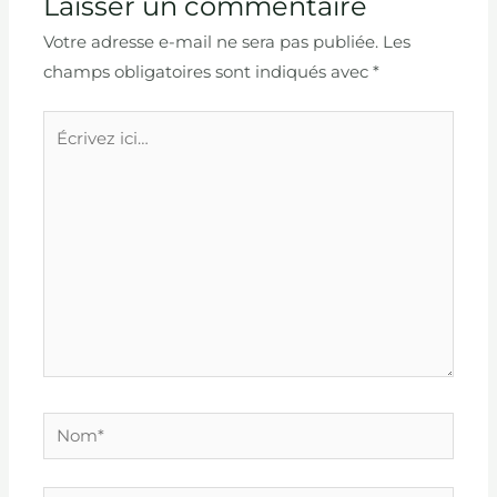
Laisser un commentaire
Votre adresse e-mail ne sera pas publiée.
Les
champs obligatoires sont indiqués avec
*
Écrivez
ici…
Nom*