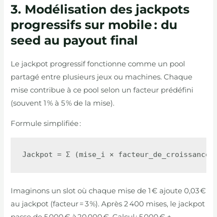
3. Modélisation des jackpots
progressifs sur mobile : du
seed au payout final
Le jackpot progressif fonctionne comme un pool
partagé entre plusieurs jeux ou machines. Chaque
mise contribue à ce pool selon un facteur prédéfini
(souvent 1 % à 5 % de la mise).
Formule simplifiée :
Imaginons un slot où chaque mise de 1 € ajoute 0,03 €
au jackpot (facteur = 3 %). Après 2 400 mises, le jackpot
passe de 5 000 € à 20 000 €. Calcul : 5 000 € +