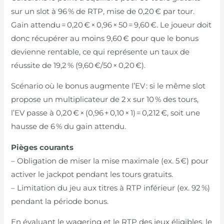
sur un slot à 96 % de RTP, mise de 0,20 € par tour.
Gain attendu = 0,20 € × 0,96 × 50 = 9,60 €. Le joueur doit
donc récupérer au moins 9,60 € pour que le bonus
devienne rentable, ce qui représente un taux de
réussite de 19,2 % (9,60 €/50 × 0,20 €).
Scénario où le bonus augmente l’EV : si le même slot
propose un multiplicateur de 2 x sur 10 % des tours,
l’EV passe à 0,20 € × (0,96 + 0,10 × 1) = 0,212 €, soit une
hausse de 6 % du gain attendu.
Pièges courants
– Obligation de miser la mise maximale (ex. 5 €) pour
activer le jackpot pendant les tours gratuits.
– Limitation du jeu aux titres à RTP inférieur (ex. 92 %)
pendant la période bonus.
En évaluant le wagering et le RTP des jeux éligibles, le