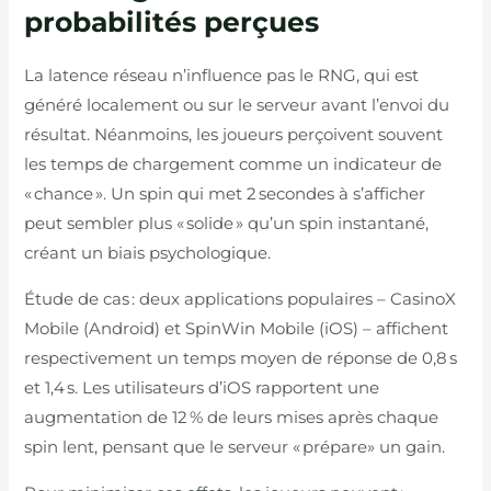
probabilités perçues
La latence réseau n’influence pas le RNG, qui est
généré localement ou sur le serveur avant l’envoi du
résultat. Néanmoins, les joueurs perçoivent souvent
les temps de chargement comme un indicateur de
« chance ». Un spin qui met 2 secondes à s’afficher
peut sembler plus « solide » qu’un spin instantané,
créant un biais psychologique.
Étude de cas : deux applications populaires – CasinoX
Mobile (Android) et SpinWin Mobile (iOS) – affichent
respectivement un temps moyen de réponse de 0,8 s
et 1,4 s. Les utilisateurs d’iOS rapportent une
augmentation de 12 % de leurs mises après chaque
spin lent, pensant que le serveur « prépare» un gain.