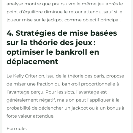
analyse montre que poursuivre le même jeu après le
point d’équilibre diminue le retour attendu, sauf si le
joueur mise sur le jackpot comme objectif principal.
4. Stratégies de mise basées
sur la théorie des jeux :
optimiser le bankroll en
déplacement
Le Kelly Criterion, issu de la théorie des paris, propose
de miser une fraction du bankroll proportionnelle à
l’avantage perçu. Pour les slots, l’avantage est
généralement négatif, mais on peut l’appliquer à la
probabilité de déclencher un jackpot ou à un bonus à
forte valeur attendue.
Formule :