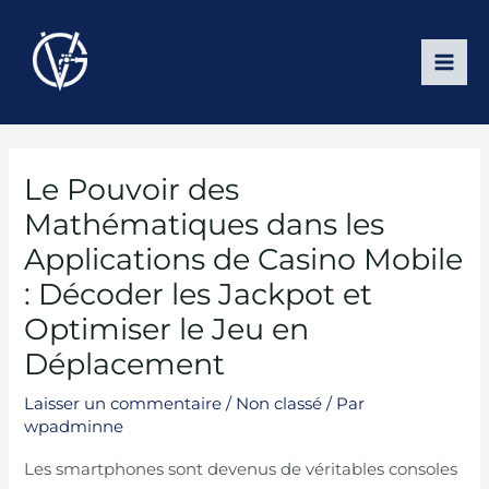
Aller
au
contenu
MAI
ME
Le Pouvoir des
Mathématiques dans les
Applications de Casino Mobile
: Décoder les Jackpot et
Optimiser le Jeu en
Déplacement
Laisser un commentaire
/
Non classé
/ Par
wpadminne
Les smartphones sont devenus de véritables consoles