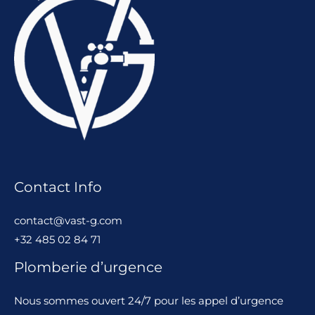
Contact Info
contact@vast-g.com
+32 485 02 84 71
Plomberie d’urgence
Nous sommes ouvert 24/7 pour les appel d’urgence