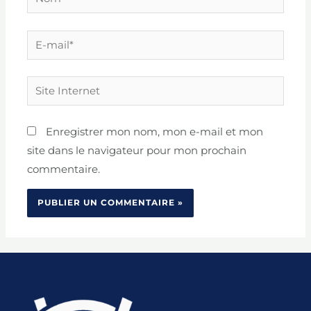
E-
mail*
Site
Internet
Enregistrer mon nom, mon e-mail et mon
site dans le navigateur pour mon prochain
commentaire.