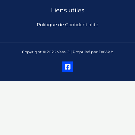
Liens utiles
Politique de Confidentialité
Copyright © 2026 Vast-G | Propulsé par
DaWeb