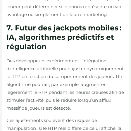
joueur peut déterminer si le bonus représente un vrai
avantage ou simplement un leurre marketing.
7. Futur des jackpots mobiles :
IA, algorithmes prédictifs et
régulation
Des développeurs expérimentent l’intégration
d’intelligence artificielle pour ajuster dynamiquement
le RTP en fonction du comportement des joueurs. Un
algorithme pourrait, par exemple, augmenter
légèrement le RTP pendant les heures creuses afin de
stimuler l’activité, puis le réduire lorsqu’un afflux
massif de joueurs est détecté.
Ces ajustements soulèvent des risques de
manipulation : si le RTP réel diffère de celui affiché, la