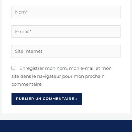
Nom*
E-
mail*
Site
Internet
Enregistrer mon nom, mon e-mail et mon
site dans le navigateur pour mon prochain
commentaire.