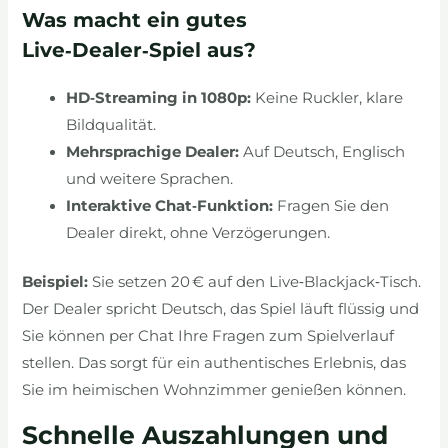
Was macht ein gutes
Live‑Dealer‑Spiel aus?
HD‑Streaming in 1080p:
Keine Ruckler, klare
Bildqualität.
Mehrsprachige Dealer:
Auf Deutsch, Englisch
und weitere Sprachen.
Interaktive Chat‑Funktion:
Fragen Sie den
Dealer direkt, ohne Verzögerungen.
Beispiel:
Sie setzen 20 € auf den Live‑Blackjack‑Tisch.
Der Dealer spricht Deutsch, das Spiel läuft flüssig und
Sie können per Chat Ihre Fragen zum Spielverlauf
stellen. Das sorgt für ein authentisches Erlebnis, das
Sie im heimischen Wohnzimmer genießen können.
Schnelle Auszahlungen und