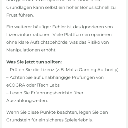
Grundlagen kann selbst ein hoher Bonus schnell zu
Frust führen.
Ein weiterer häufiger Fehler ist das Ignorieren von
Lizenzinformationen. Viele Plattformen operieren
ohne klare Aufsichtsbehörde, was das Risiko von
Manipulationen erhöht.
Was Sie jetzt tun sollten:
– Prüfen Sie die Lizenz (z. B. Malta Gaming Authority).
– Achten Sie auf unabhängige Prüfungen von
eCOGRA oder iTech Labs.
– Lesen Sie Erfahrungsberichte über
Auszahlungszeiten.
Wenn Sie diese Punkte beachten, legen Sie den
Grundstein für ein sicheres Spielerlebnis.