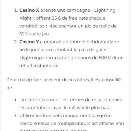
Casino X
a lancé une campagne « Lightning
Night », offrant 25 € de free bets chaque
vendredi soir, déclenchant un pic de trafic de
35 % sur le jeu.
Casino Y
a proposé un tournoi hebdomadaire
où le joueur accumulant le plus de gains
« lightning » remportait un bonus de 500 € et un
retrait instantané.
Pour maximiser la valeur de ces offres, il est conseillé
de :
Lire attentivement les termes de mise et choisir
les promotions avec le rollover le plus bas.
Utiliser les free bets uniquement lorsqu’un
nombre élevé de multiplicateurs est affiché, afin