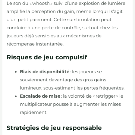
Le son du « whoosh » suivi d’une explosion de lumière
amplifie la perception du gain, même lorsqu’il s’agit
d’un petit paiement. Cette surstimulation peut
conduire à une perte de contrôle, surtout chez les
joueurs déjà sensibles aux mécanismes de
récompense instantanée.
Risques de jeu compulsif
Biais de disponibilité
: les joueurs se
souviennent davantage des gros gains
lumineux, sous-estimant les pertes fréquentes.
Escalade de mise
: la volonté de « retrigger » le
multiplicateur pousse à augmenter les mises
rapidement.
Stratégies de jeu responsable