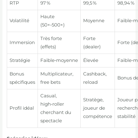
RTP
97 %
99,5 %
98,94 %
Haute
Volatilité
Moyenne
Faible‑
(50×‑500×)
Très forte
Forte
Immersion
Forte (de
(effets)
(dealer)
Stratégie
Faible‑moyenne
Élevée
Faible‑
Bonus
Multiplicateur,
Cashback,
Bonus d
spécifiques
free bets
reload
Casual,
Stratège,
Joueur p
high‑roller
Profil idéal
joueur de
recherch
cherchant du
compétence
stabilité
spectacle