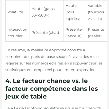
Haute
Variable
Haute (gains
Volatilité
(rolls
(tournois
50×‑500×)
rapides)
vs cash)
Interaction
Présente
Présente
Présente (chat)
croupier
(lanceur)
(dealer)
En résumé, la meilleure approche consiste à
combiner des paris de base sécurisés avec des mises
légères sur les numéros éclairés, en s’appuyant sur les
statistiques en temps réel pour limiter l’exposition.
4. Le facteur chance vs. le
facteur compétence dans les
jeux de table
Le RTP de Lightning Roulette se situe autour de 97 %,