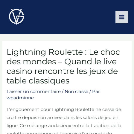
Aller
au
contenu
MAI
ME
Lightning Roulette : Le choc
des mondes – Quand le live
casino rencontre les jeux de
table classiques
Laisser un commentaire
/
Non classé
/ Par
wpadminne
L’engouement pour Lightning Roulette ne cesse de
croître depuis son arrivée dans les salons de jeu en
ligne. Ce mélange audacieux entre la tradition de la
roulette européenne et l’énergie d’un spectacle