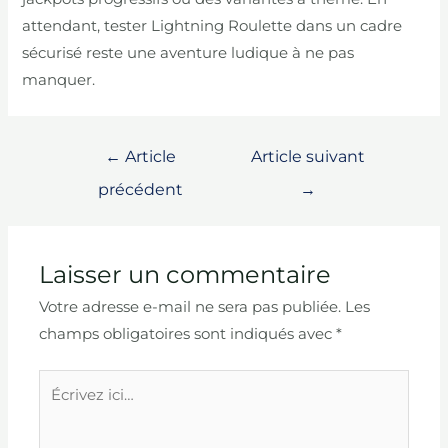
attendant, tester Lightning Roulette dans un cadre
sécurisé reste une aventure ludique à ne pas
manquer.
Navigation
←
Article
Article suivant
de
précédent
→
l’article
Laisser un commentaire
Votre adresse e-mail ne sera pas publiée.
Les
champs obligatoires sont indiqués avec
*
Écrivez
ici…