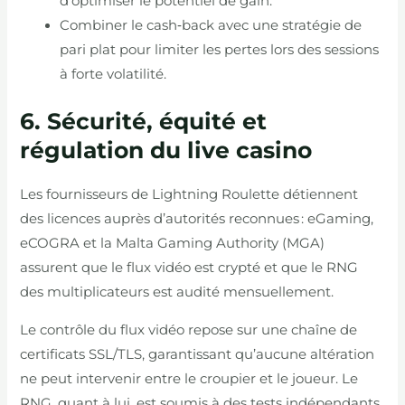
d’optimiser le potentiel de gain.
Combiner le cash‑back avec une stratégie de
pari plat pour limiter les pertes lors des sessions
à forte volatilité.
6. Sécurité, équité et
régulation du live casino
Les fournisseurs de Lightning Roulette détiennent
des licences auprès d’autorités reconnues : eGaming,
eCOGRA et la Malta Gaming Authority (MGA)
assurent que le flux vidéo est crypté et que le RNG
des multiplicateurs est audité mensuellement.
Le contrôle du flux vidéo repose sur une chaîne de
certificats SSL/TLS, garantissant qu’aucune altération
ne peut intervenir entre le croupier et le joueur. Le
RNG, quant à lui, est soumis à des tests indépendants