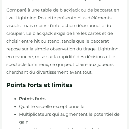
Comparé à une table de blackjack ou de baccarat en
live, Lightning Roulette présente plus d’éléments
visuels, mais moins d’interaction décisionnelle du
croupier. Le blackjack exige de lire les cartes et de
choisir entre hit ou stand, tandis que le baccarat
repose sur la simple observation du tirage. Lightning,
en revanche, mise sur la rapidité des décisions et le
spectacle lumineux, ce qui peut plaire aux joueurs
cherchant du divertissement avant tout.
Points forts et limites
Points forts
Qualité visuelle exceptionnelle
Multiplicateurs qui augmentent le potentiel de
gain