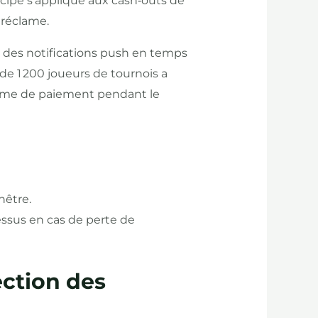
ncipe s’applique aux cash‑outs de
 réclame.
, des notifications push en temps
de 1 200 joueurs de tournois a
lème de paiement pendant le
nêtre.
ssus en cas de perte de
ection des