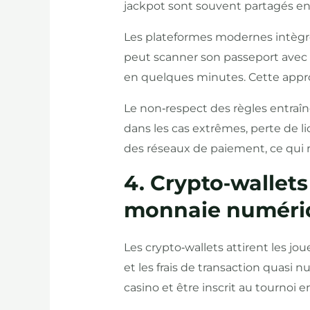
jackpot sont souvent partagés en
Les plateformes modernes intègren
peut scanner son passeport avec s
en quelques minutes. Cette approc
Le non‑respect des règles entraîn
dans les cas extrêmes, perte de l
des réseaux de paiement, ce qui r
4. Crypto‑wallets
monnaie numéri
Les crypto‑wallets attirent les jou
et les frais de transaction quasi 
casino et être inscrit au tournoi