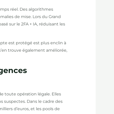
temps réel. Des algorithmes
omalies de mise. Lors du Grand
sé sur le 2FA + IA, réduisant les
pte est protégé est plus enclin à
 s’en trouve également améliorée,
igences
 toute opération légale. Elles
ons suspectes. Dans le cadre des
lliers d’euros, et les pools de