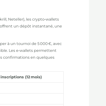
ll, Neteller), les crypto‑wallets
 offrent un dépôt instantané, une
iper à un tournoi de 5 000 €, avec
ible. Les e‑wallets permettent
es confirmations en quelques
nscriptions (12 mois)