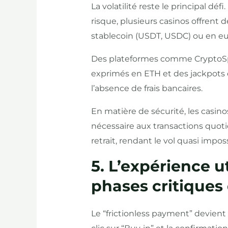
La volatilité reste le principal dé
risque, plusieurs casinos offrent
stablecoin (USDT, USDC) ou en e
Des plateformes comme CryptoSpi
exprimés en ETH et des jackpots d
l’absence de frais bancaires.
En matière de sécurité, les casino
nécessaire aux transactions quoti
retrait, rendant le vol quasi imposs
5. L’expérience u
phases critiques
Le “frictionless payment” devient u