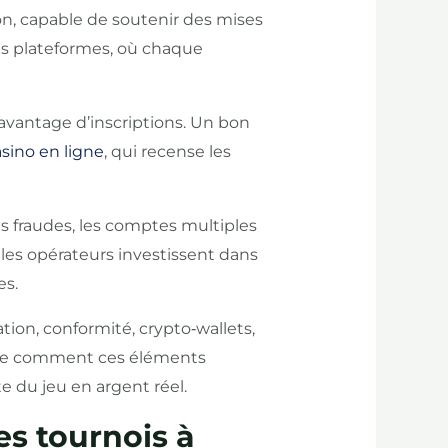
on, capable de soutenir des mises
les plateformes, où chaque
avantage d’inscriptions. Un bon
sino en ligne
, qui recense les
es fraudes, les comptes multiples
les opérateurs investissent dans
es.
ation, conformité, crypto‑wallets,
ntre comment ces éléments
e du jeu en argent réel.
es tournois à