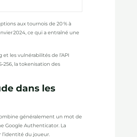
iptions aux tournois de 20 % à
nvier 2024, ce qui a entraîné une
et les vulnérabilités de l’API
‑256, la tokenisation des
aude dans les
 Il combine généralement un mot de
e Google Authenticator. La
 l’identité du joueur.