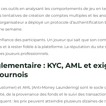
ète ces outils en analysant les comportements de jeu en 
es tentatives de création de comptes multiples et les an
organisateur a déployé un protocole d’authentification ba
ne semaine.
nfiance des participants. Un joueur qui sait que son com
 à rester fidèle à la plateforme. La réputation du site
des joueurs professionnels.
glementaire : KYC, AML et ex
tournois
stomer) et AML (Anti‑Money Laundering) sont le socle de
tité, de la provenance des fonds et le suivi des transacti
uent : les prix peuvent atteindre plusieurs dizaines de mi