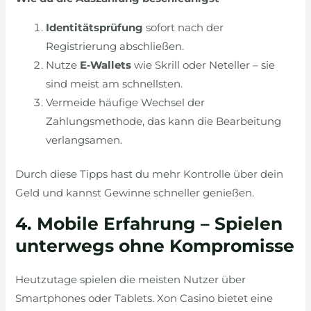
Identitätsprüfung
sofort nach der
Registrierung abschließen.
Nutze
E‑Wallets
wie Skrill oder Neteller – sie
sind meist am schnellsten.
Vermeide häufige Wechsel der
Zahlungsmethode, das kann die Bearbeitung
verlangsamen.
Durch diese Tipps hast du mehr Kontrolle über dein
Geld und kannst Gewinne schneller genießen.
4. Mobile Erfahrung – Spielen
unterwegs ohne Kompromisse
Heutzutage spielen die meisten Nutzer über
Smartphones oder Tablets. Xon Casino bietet eine