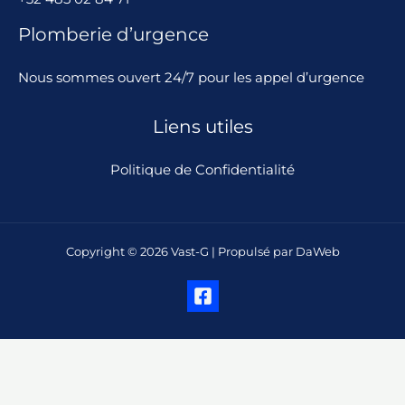
Plomberie d’urgence
Nous sommes ouvert 24/7 pour les appel d’urgence
Liens utiles
Politique de Confidentialité
Copyright © 2026 Vast-G | Propulsé par
DaWeb