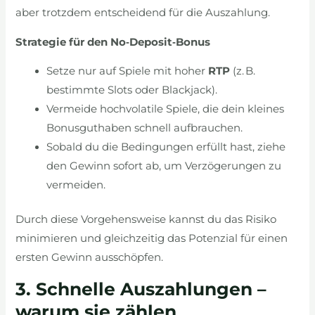
aber trotzdem entscheidend für die Auszahlung.
Strategie für den No‑Deposit‑Bonus
Setze nur auf Spiele mit hoher
RTP
(z. B.
bestimmte Slots oder Blackjack).
Vermeide hochvolatile Spiele, die dein kleines
Bonusguthaben schnell aufbrauchen.
Sobald du die Bedingungen erfüllt hast, ziehe
den Gewinn sofort ab, um Verzögerungen zu
vermeiden.
Durch diese Vorgehensweise kannst du das Risiko
minimieren und gleichzeitig das Potenzial für einen
ersten Gewinn ausschöpfen.
3. Schnelle Auszahlungen –
warum sie zählen