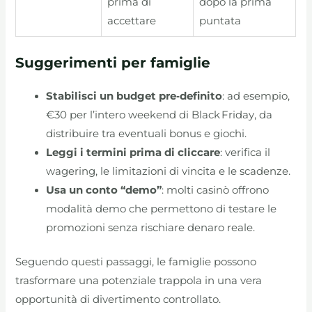
prima di
dopo la prima
accettare
puntata
Suggerimenti per famiglie
Stabilisci un budget pre‑definito
: ad esempio,
€30 per l’intero weekend di Black Friday, da
distribuire tra eventuali bonus e giochi.
Leggi i termini prima di cliccare
: verifica il
wagering, le limitazioni di vincita e le scadenze.
Usa un conto “demo”
: molti casinò offrono
modalità demo che permettono di testare le
promozioni senza rischiare denaro reale.
Seguendo questi passaggi, le famiglie possono
trasformare una potenziale trappola in una vera
opportunità di divertimento controllato.