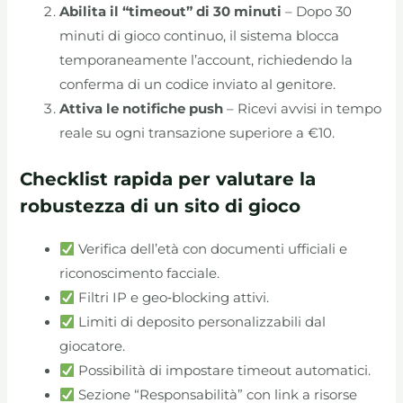
Abilita il “timeout” di 30 minuti
– Dopo 30
minuti di gioco continuo, il sistema blocca
temporaneamente l’account, richiedendo la
conferma di un codice inviato al genitore.
Attiva le notifiche push
– Ricevi avvisi in tempo
reale su ogni transazione superiore a €10.
Checklist rapida per valutare la
robustezza di un sito di gioco
Verifica dell’età con documenti ufficiali e
riconoscimento facciale.
Filtri IP e geo‑blocking attivi.
Limiti di deposito personalizzabili dal
giocatore.
Possibilità di impostare timeout automatici.
Sezione “Responsabilità” con link a risorse