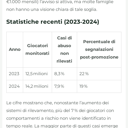
€1.000 mensili) l’avviso si attiva, ma molte famiglie
non hanno una visione chiara di tale soglia.
Statistiche recenti (2023‑2024)
Casi di
Percentuale di
Giocatori
abuso
Anno
segnalazioni
monitorati
non
post‑promozione
rilevati
2023
12,5 milioni
8,3 %
22 %
2024
14,2 milioni
7,9 %
19 %
Le cifre mostrano che, nonostante l’aumento dei
sistemi di rilevamento, più del 7 % dei giocatori con
comportamenti a rischio non viene identificato in
tempo reale. La maggior parte di questi casi emerge