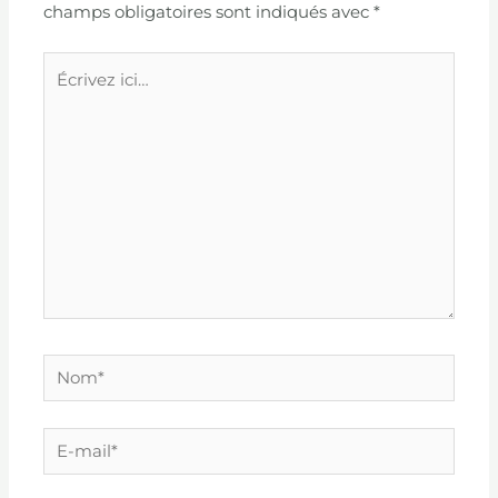
champs obligatoires sont indiqués avec
*
Écrivez
ici…
Nom*
E-
mail*