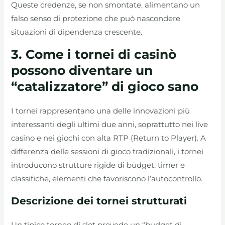
Queste credenze, se non smontate, alimentano un
falso senso di protezione che può nascondere
situazioni di dipendenza crescente.
3. Come i tornei di casinò
possono diventare un
“catalizzatore” di gioco sano
I tornei rappresentano una delle innovazioni più
interessanti degli ultimi due anni, soprattutto nei live
casino e nei giochi con alta RTP (Return to Player). A
differenza delle sessioni di gioco tradizionali, i tornei
introducono strutture rigide di budget, timer e
classifiche, elementi che favoriscono l’autocontrollo.
Descrizione dei tornei strutturati
Un tipico torneo di slot prevede un “budget di