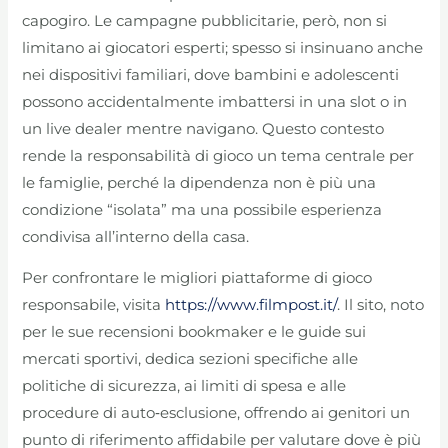
capogiro. Le campagne pubblicitarie, però, non si
limitano ai giocatori esperti; spesso si insinuano anche
nei dispositivi familiari, dove bambini e adolescenti
possono accidentalmente imbattersi in una slot o in
un live dealer mentre navigano. Questo contesto
rende la responsabilità di gioco un tema centrale per
le famiglie, perché la dipendenza non è più una
condizione “isolata” ma una possibile esperienza
condivisa all’interno della casa.
Per confrontare le migliori piattaforme di gioco
responsabile, visita
https://www.filmpost.it/
. Il sito, noto
per le sue recensioni bookmaker e le guide sui
mercati sportivi, dedica sezioni specifiche alle
politiche di sicurezza, ai limiti di spesa e alle
procedure di auto‑esclusione, offrendo ai genitori un
punto di riferimento affidabile per valutare dove è più