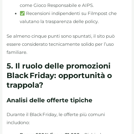
come Gioco Responsabile e AIPS.
Recensioni indipendenti su Filmpost che
valutano la trasparenza delle policy.
Se almeno cinque punti sono spuntati, il sito può
essere considerato tecnicamente solido per l’uso
familiare.
5. Il ruolo delle promozioni
Black Friday: opportunità o
trappola?
Analisi delle offerte tipiche
Durante il Black Friday, le offerte più comuni
includono: