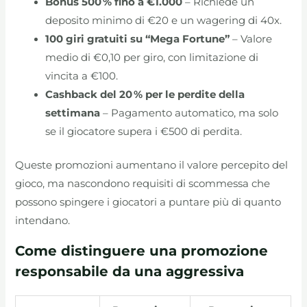
Bonus 500 % fino a €1.000
– Richiede un
deposito minimo di €20 e un wagering di 40x.
100 giri gratuiti su “Mega Fortune”
– Valore
medio di €0,10 per giro, con limitazione di
vincita a €100.
Cashback del 20 % per le perdite della
settimana
– Pagamento automatico, ma solo
se il giocatore supera i €500 di perdita.
Queste promozioni aumentano il valore percepito del
gioco, ma nascondono requisiti di scommessa che
possono spingere i giocatori a puntare più di quanto
intendano.
Come distinguere una promozione
responsabile da una aggressiva