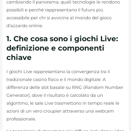
cambiando il panorama, quali tecnologie le rendono
possibili e perché rappresentano il futuro più
accessibile per chi si avvicina al mondo del gioco
d’azzardo online.
1. Che cosa sono i giochi Live:
definizione e componenti
chiave
I giochi Live rappresentano la convergenza tra il
tradizionale casinò fisico e il mondo digitale. A
differenza delle slot basate su RNG (Random Number
Generator), dove il risultato è calcolato da un
algoritmo, le sale Live trasmettono in tempo reale le
azioni di un vero croupier attraverso una webcam
professionale.