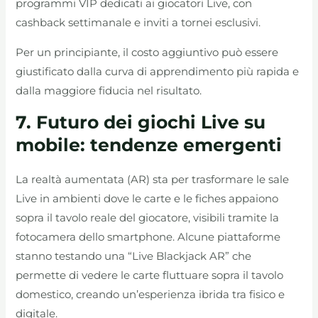
programmi VIP dedicati ai giocatori Live, con
cashback settimanale e inviti a tornei esclusivi.
Per un principiante, il costo aggiuntivo può essere
giustificato dalla curva di apprendimento più rapida e
dalla maggiore fiducia nel risultato.
7. Futuro dei giochi Live su
mobile: tendenze emergenti
La realtà aumentata (AR) sta per trasformare le sale
Live in ambienti dove le carte e le fiches appaiono
sopra il tavolo reale del giocatore, visibili tramite la
fotocamera dello smartphone. Alcune piattaforme
stanno testando una “Live Blackjack AR” che
permette di vedere le carte fluttuare sopra il tavolo
domestico, creando un’esperienza ibrida tra fisico e
digitale.