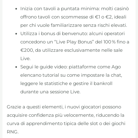
Inizia con tavoli a puntata minima: molti casinò
offrono tavoli con scommesse di €1 o €2, ideali
per chi vuole familiarizzare senza rischi elevati.
Utilizza i bonus di benvenuto: alcuni operatori
concedono un “Live Play Bonus” del 100 % fino a
€200, da utilizzare esclusivamente nelle sale
Live.
Segui le guide video: piattaforme come Ago
elencano tutorial su come impostare la chat,
leggere le statistiche e gestire il bankroll
durante una sessione Live.
Grazie a questi elementi, i nuovi giocatori possono
acquisire confidenza più velocemente, riducendo la
curva di apprendimento tipica delle slot o dei giochi
RNG.