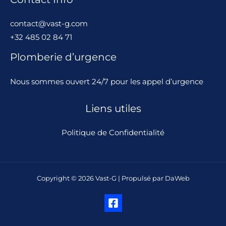
contact@vast-g.com
+32 485 02 84 71
Plomberie d’urgence
Nous sommes ouvert 24/7 pour les appel d’urgence
Liens utiles
Politique de Confidentialité
Copyright © 2026 Vast-G | Propulsé par
DaWeb