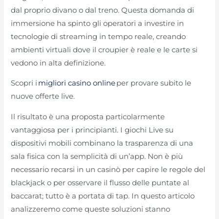
dal proprio divano o dal treno. Questa domanda di
immersione ha spinto gli operatori a investire in
tecnologie di streaming in tempo reale, creando
ambienti virtuali dove il croupier è reale e le carte si
vedono in alta definizione.
Scopri i
migliori casino online
per provare subito le
nuove offerte live.
Il risultato è una proposta particolarmente
vantaggiosa per i principianti. I giochi Live su
dispositivi mobili combinano la trasparenza di una
sala fisica con la semplicità di un’app. Non è più
necessario recarsi in un casinò per capire le regole del
blackjack o per osservare il flusso delle puntate al
baccarat; tutto è a portata di tap. In questo articolo
analizzeremo come queste soluzioni stanno