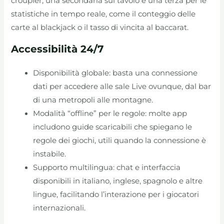
croupier, una secondaria sul tavolo e una terza per le
statistiche in tempo reale, come il conteggio delle
carte al blackjack o il tasso di vincita al baccarat.
Accessibilità 24/7
Disponibilità globale: basta una connessione
dati per accedere alle sale Live ovunque, dal bar
di una metropoli alle montagne.
Modalità “offline” per le regole: molte app
includono guide scaricabili che spiegano le
regole dei giochi, utili quando la connessione è
instabile.
Supporto multilingua: chat e interfaccia
disponibili in italiano, inglese, spagnolo e altre
lingue, facilitando l’interazione per i giocatori
internazionali.