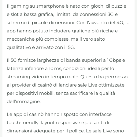
Il gaming su smartphone è nato con giochi di puzzle
e slot a bassa grafica, limitati da connessioni 3G e
schermi di piccole dimensioni. Con l’avvento del 4G, le
app hanno potuto includere grafiche più ricche e
meccaniche più complesse, ma il vero salto
qualitativo è arrivato con il 5G.
Il 5G fornisce larghezze di banda superiori a 1 Gbps e
latenza inferiore a 10 ms, condizioni ideali per lo
streaming video in tempo reale. Questo ha permesso
ai provider di casinò di lanciare sale Live ottimizzate
per dispositivi mobili, senza sacrificare la qualità
dell’immagine.
Le app di casinò hanno risposto con interfacce
touch‑friendly, layout responsive e pulsanti di
dimensioni adeguate per il pollice. Le sale Live sono