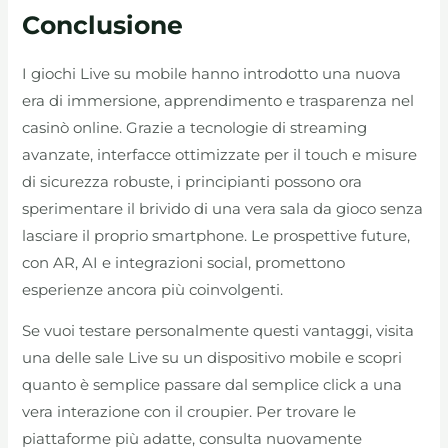
Conclusione
I giochi Live su mobile hanno introdotto una nuova
era di immersione, apprendimento e trasparenza nel
casinò online. Grazie a tecnologie di streaming
avanzate, interfacce ottimizzate per il touch e misure
di sicurezza robuste, i principianti possono ora
sperimentare il brivido di una vera sala da gioco senza
lasciare il proprio smartphone. Le prospettive future,
con AR, AI e integrazioni social, promettono
esperienze ancora più coinvolgenti.
Se vuoi testare personalmente questi vantaggi, visita
una delle sale Live su un dispositivo mobile e scopri
quanto è semplice passare dal semplice click a una
vera interazione con il croupier. Per trovare le
piattaforme più adatte, consulta nuovamente