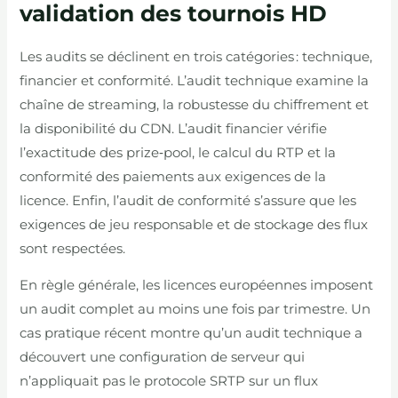
validation des tournois HD
Les audits se déclinent en trois catégories : technique,
financier et conformité. L’audit technique examine la
chaîne de streaming, la robustesse du chiffrement et
la disponibilité du CDN. L’audit financier vérifie
l’exactitude des prize‑pool, le calcul du RTP et la
conformité des paiements aux exigences de la
licence. Enfin, l’audit de conformité s’assure que les
exigences de jeu responsable et de stockage des flux
sont respectées.
En règle générale, les licences européennes imposent
un audit complet au moins une fois par trimestre. Un
cas pratique récent montre qu’un audit technique a
découvert une configuration de serveur qui
n’appliquait pas le protocole SRTP sur un flux