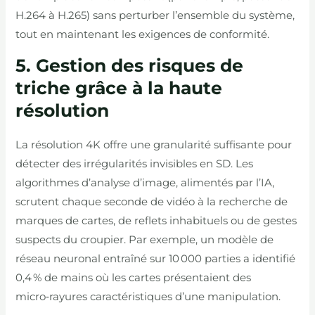
H.264 à H.265) sans perturber l’ensemble du système,
tout en maintenant les exigences de conformité.
5. Gestion des risques de
triche grâce à la haute
résolution
La résolution 4K offre une granularité suffisante pour
détecter des irrégularités invisibles en SD. Les
algorithmes d’analyse d’image, alimentés par l’IA,
scrutent chaque seconde de vidéo à la recherche de
marques de cartes, de reflets inhabituels ou de gestes
suspects du croupier. Par exemple, un modèle de
réseau neuronal entraîné sur 10 000 parties a identifié
0,4 % de mains où les cartes présentaient des
micro‑rayures caractéristiques d’une manipulation.