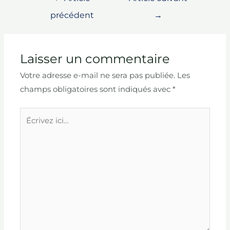
de
précédent
→
l’article
Laisser un commentaire
Votre adresse e-mail ne sera pas publiée.
Les
champs obligatoires sont indiqués avec
*
Écrivez
ici…