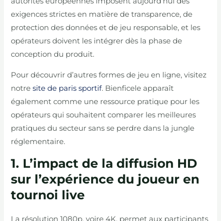
autorités européennes imposent aujourd’hui des
exigences strictes en matière de transparence, de
protection des données et de jeu responsable, et les
opérateurs doivent les intégrer dès la phase de
conception du produit.
Pour découvrir d’autres formes de jeu en ligne, visitez
notre
site de paris sportif
. Bienficele apparaît
également comme une ressource pratique pour les
opérateurs qui souhaitent comparer les meilleures
pratiques du secteur sans se perdre dans la jungle
réglementaire.
1. L’impact de la diffusion HD
sur l’expérience du joueur en
tournoi live
La résolution 1080p, voire 4K, permet aux participants