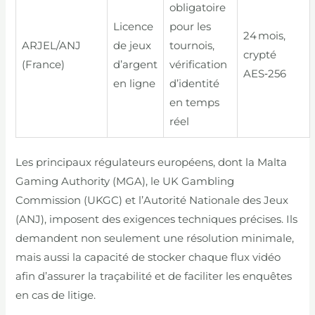
obligatoire
Licence
pour les
24 mois,
ARJEL/ANJ
de jeux
tournois,
crypté
(France)
d’argent
vérification
AES‑256
en ligne
d’identité
en temps
réel
Les principaux régulateurs européens, dont la Malta
Gaming Authority (MGA), le UK Gambling
Commission (UKGC) et l’Autorité Nationale des Jeux
(ANJ), imposent des exigences techniques précises. Ils
demandent non seulement une résolution minimale,
mais aussi la capacité de stocker chaque flux vidéo
afin d’assurer la traçabilité et de faciliter les enquêtes
en cas de litige.