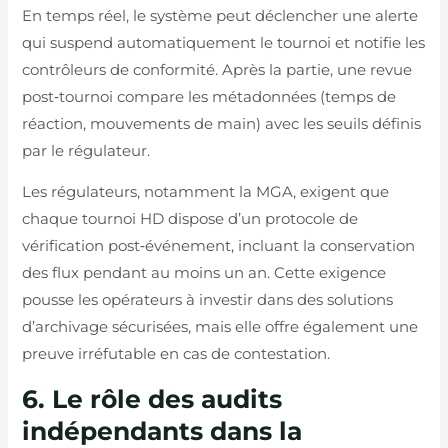
En temps réel, le système peut déclencher une alerte
qui suspend automatiquement le tournoi et notifie les
contrôleurs de conformité. Après la partie, une revue
post‑tournoi compare les métadonnées (temps de
réaction, mouvements de main) avec les seuils définis
par le régulateur.
Les régulateurs, notamment la MGA, exigent que
chaque tournoi HD dispose d’un protocole de
vérification post‑événement, incluant la conservation
des flux pendant au moins un an. Cette exigence
pousse les opérateurs à investir dans des solutions
d’archivage sécurisées, mais elle offre également une
preuve irréfutable en cas de contestation.
6. Le rôle des audits
indépendants dans la