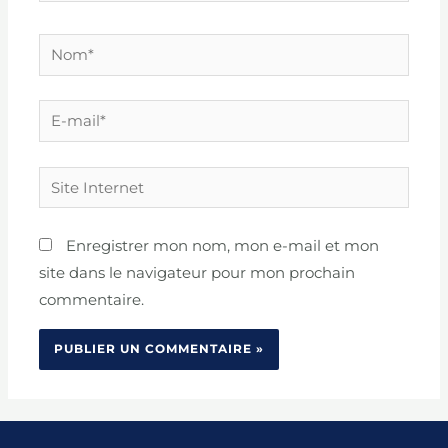
Nom*
E-
mail*
Site
Internet
Enregistrer mon nom, mon e-mail et mon
site dans le navigateur pour mon prochain
commentaire.