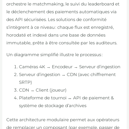
orchestre le matchmaking, le suivi du leaderboard et
le déclenchement des paiements automatiques via
des API sécurisées. Les solutions de conformité
s’intègrent à ce niveau : chaque flux est enregistré,
horodaté et indexé dans une base de données
immutable, prête à être consultée par les auditeurs.
Un diagramme simplifié illustre le processus :
Caméras 4K → Encodeur → Serveur d’ingestion
Serveur d’ingestion → CDN (avec chiffrement
SRTP)
CDN → Client (joueur)
Plateforme de tournoi ↔ API de paiement &
système de stockage d’archives
Cette architecture modulaire permet aux opérateurs
de remplacer un composant (par exemple, passer de