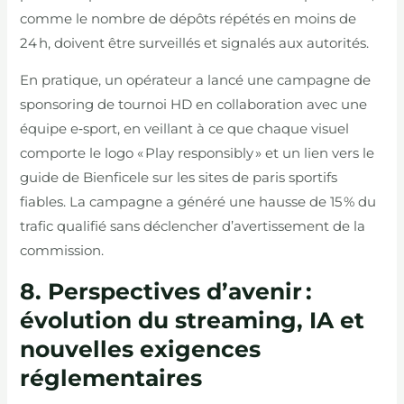
comme le nombre de dépôts répétés en moins de
24 h, doivent être surveillés et signalés aux autorités.
En pratique, un opérateur a lancé une campagne de
sponsoring de tournoi HD en collaboration avec une
équipe e‑sport, en veillant à ce que chaque visuel
comporte le logo « Play responsibly » et un lien vers le
guide de Bienficele sur les sites de paris sportifs
fiables. La campagne a généré une hausse de 15 % du
trafic qualifié sans déclencher d’avertissement de la
commission.
8. Perspectives d’avenir :
évolution du streaming, IA et
nouvelles exigences
réglementaires