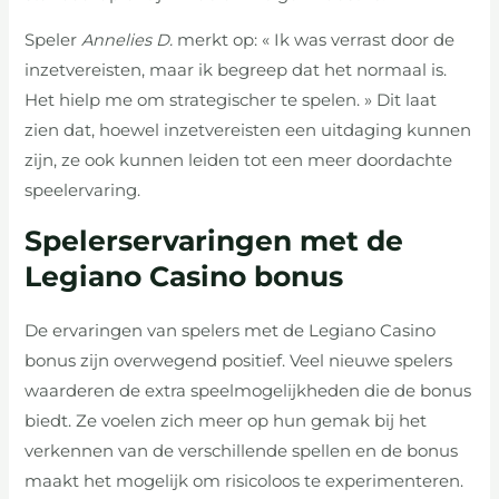
Speler
Annelies D.
merkt op: « Ik was verrast door de
inzetvereisten, maar ik begreep dat het normaal is.
Het hielp me om strategischer te spelen. » Dit laat
zien dat, hoewel inzetvereisten een uitdaging kunnen
zijn, ze ook kunnen leiden tot een meer doordachte
speelervaring.
Spelerservaringen met de
Legiano Casino bonus
De ervaringen van spelers met de Legiano Casino
bonus zijn overwegend positief. Veel nieuwe spelers
waarderen de extra speelmogelijkheden die de bonus
biedt. Ze voelen zich meer op hun gemak bij het
verkennen van de verschillende spellen en de bonus
maakt het mogelijk om risicoloos te experimenteren.