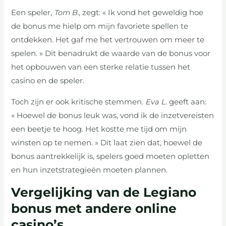
Een speler,
Tom B.
, zegt: « Ik vond het geweldig hoe
de bonus me hielp om mijn favoriete spellen te
ontdekken. Het gaf me het vertrouwen om meer te
spelen. » Dit benadrukt de waarde van de bonus voor
het opbouwen van een sterke relatie tussen het
casino en de speler.
Toch zijn er ook kritische stemmen.
Eva L.
geeft aan:
« Hoewel de bonus leuk was, vond ik de inzetvereisten
een beetje te hoog. Het kostte me tijd om mijn
winsten op te nemen. » Dit laat zien dat, hoewel de
bonus aantrekkelijk is, spelers goed moeten opletten
en hun inzetstrategieën moeten plannen.
Vergelijking van de Legiano
bonus met andere online
casino’s