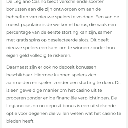
De Legiano Casino biedt verschillende soorten
bonussen aan die zijn ontworpen om aan de
behoeften van nieuwe spelers te voldoen. Een van de
meest populaire is de welkomstbonus, die vaak een
percentage van de eerste storting kan zijn, samen
met gratis spins op geselecteerde slots. Dit geeft
nieuwe spelers een kans om te winnen zonder hun
eigen geld volledig te riskeren.
Daarnaast zijn er ook no deposit bonussen
beschikbaar. Hiermee kunnen spelers zich
aanmelden en spelen zonder een storting te doen. Dit
is een geweldige manier om het casino uit te
proberen zonder enige financiële verplichtingen. De
Legiano casino no deposit bonus is een uitstekende
optie voor degenen die willen weten wat het casino te
bieden heeft.