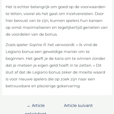
Het is echter belangrijk om goed op de voorwaarden
te letten, vooral als het gaat om inzetvereisten. Door
hier bewust van te zijn, kunnen spelers hun kansen
op winst maximaliseren en tegelijkertijd genieten van
de voordelen van de bonus.
Zoals speler
Sophie R.
het verwoordt: « Ik vind de
Legiano bonus een geweldige manier om te
beginnen. Het geeft je de kans om te winnen zonder
dat je meteen je eigen geld hoeft in te zetten. » Dit
sluit af dat de Legiano bonus zeker de moeite waard
is voor nieuwe spelers die op zoek zijn naar een
betrouwbare en plezierige gokervaring.
Navigation
←
Article
Article suivant
de
précédent
→