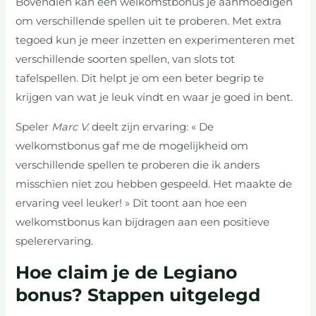
Bovendien kan een welkomstbonus je aanmoedigen
om verschillende spellen uit te proberen. Met extra
tegoed kun je meer inzetten en experimenteren met
verschillende soorten spellen, van slots tot
tafelspellen. Dit helpt je om een beter begrip te
krijgen van wat je leuk vindt en waar je goed in bent.
Speler
Marc V.
deelt zijn ervaring: « De
welkomstbonus gaf me de mogelijkheid om
verschillende spellen te proberen die ik anders
misschien niet zou hebben gespeeld. Het maakte de
ervaring veel leuker! » Dit toont aan hoe een
welkomstbonus kan bijdragen aan een positieve
spelerervaring.
Hoe claim je de Legiano
bonus? Stappen uitgelegd