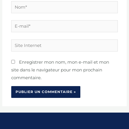
Nom*
E-
mail*
Site
Internet
Enregistrer mon nom, mon e-mail et mon
site dans le navigateur pour mon prochain
commentaire.