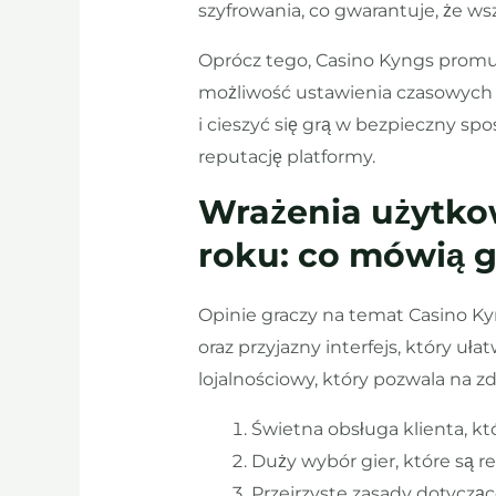
szyfrowania, co gwarantuje, że ws
Oprócz tego, Casino Kyngs promuje
możliwość ustawienia czasowych o
i cieszyć się grą w bezpieczny sp
reputację platformy.
Wrażenia użytko
roku: co mówią 
Opinie graczy na temat Casino Ky
oraz przyjazny interfejs, który u
lojalnościowy, który pozwala na
Świetna obsługa klienta, k
Duży wybór gier, które są r
Przejrzyste zasady dotyczą