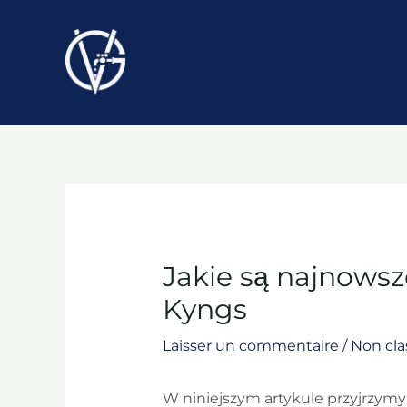
Aller
au
contenu
Jakie są najnowsz
Kyngs
Laisser un commentaire
/
Non cla
W niniejszym artykule przyjrzymy