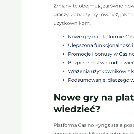
Zmiany te obejmują zarówno nowe 
graczy. Zobaczymy również, jak te
użytkownikom.
Nowe gry na platformie Cas
Ulepszona funkcjonalność i
Promocje i bonusy w Casin
Bezpieczeństwo i odpowied
Wrażenia użytkowników z ko
Podsumowanie: dlaczego wa
Nowe gry na plat
wiedzieć?
Platforma Casino Kyngs stale posz
wprowadzono kilka ekscytujących