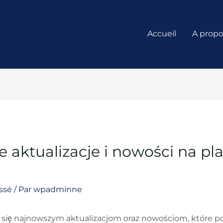
Accueil
A prop
e aktualizacje i nowości na pl
ssé
/ Par
wpadminne
 się najnowszym aktualizacjom oraz nowościom, które poj