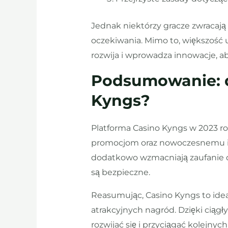
Jednak niektórzy gracze zwracają 
oczekiwania. Mimo to, większość u
rozwija i wprowadza innowacje, ab
Podsumowanie: d
Kyngs?
Platforma Casino Kyngs w 2023 ro
promocjom oraz nowoczesnemu int
dodatkowo wzmacniają zaufanie do
są bezpieczne.
Reasumując, Casino Kyngs to idea
atrakcyjnych nagród. Dzięki ciągł
rozwijać się i przyciągać kolejny