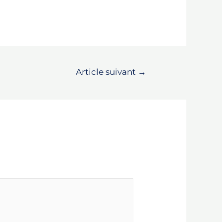
Article suivant
→