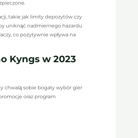
ezpieczone.
i, takie jak limity depozytów czy
 aby uniknąć nadmiernego hazardu
graczy, co pozytywnie wpływa na
no Kyngs w 2023
y chwalą sobie bogaty wybór gier
e promocje oraz program