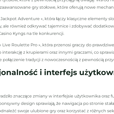
j zaawansowane gry stołowe, które oferują nowe mechanik
ackpot Adventure », która łączy klasyczne elementy slo
, ale również odkrywać tajemnice i zdobywać dodatkowe
asino Kyngs na tle konkurencji.
 « Live Roulette Pro », która przenosi graczy do prawdziw
interakcję z krupierami oraz innymi graczami, co sprawia
e połączenie tradycji z nowoczesnością z pewnością przy
onalność i interfejs użytko
ziło znaczące zmiany w interfejsie użytkownika oraz f
onsywny design sprawiają, że nawigacja po stronie stała 
aleźć swoje ulubione gry oraz korzystać z różnych sekc