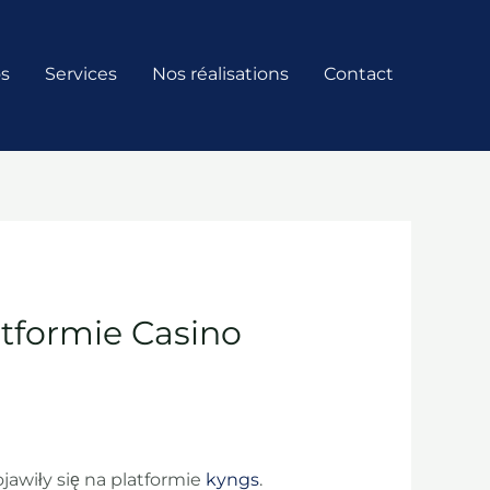
os
Services
Nos réalisations
Contact
atformie Casino
awiły się na platformie
kyngs
.