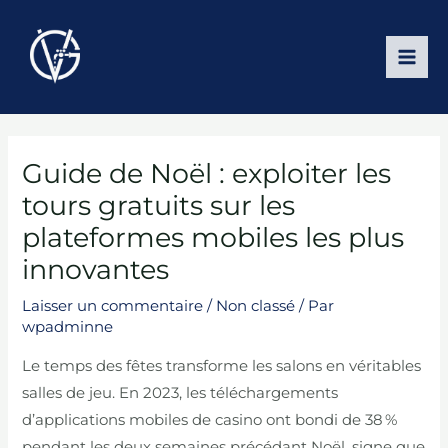
Aller
au
contenu
MAI
ME
Guide de Noël : exploiter les
tours gratuits sur les
plateformes mobiles les plus
innovantes
Laisser un commentaire
/
Non classé
/ Par
wpadminne
Le temps des fêtes transforme les salons en véritables
salles de jeu. En 2023, les téléchargements
d’applications mobiles de casino ont bondi de 38 %
pendant les deux semaines précédant Noël, signe que