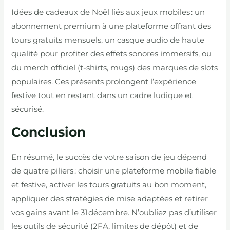
Idées de cadeaux de Noël liés aux jeux mobiles : un
abonnement premium à une plateforme offrant des
tours gratuits mensuels, un casque audio de haute
qualité pour profiter des effets sonores immersifs, ou
du merch officiel (t-shirts, mugs) des marques de slots
populaires. Ces présents prolongent l’expérience
festive tout en restant dans un cadre ludique et
sécurisé.
Conclusion
En résumé, le succès de votre saison de jeu dépend
de quatre piliers : choisir une plateforme mobile fiable
et festive, activer les tours gratuits au bon moment,
appliquer des stratégies de mise adaptées et retirer
vos gains avant le 31 décembre. N’oubliez pas d’utiliser
les outils de sécurité (2FA, limites de dépôt) et de