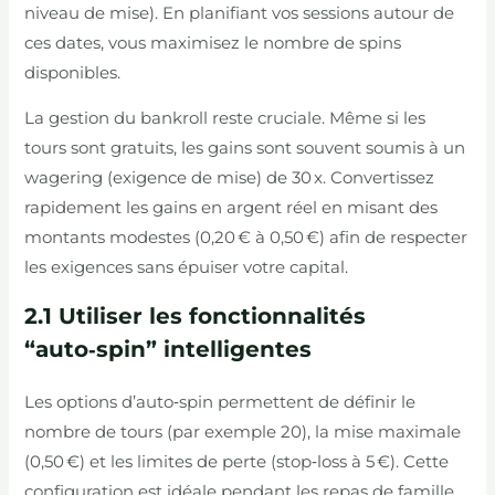
niveau de mise). En planifiant vos sessions autour de
ces dates, vous maximisez le nombre de spins
disponibles.
La gestion du bankroll reste cruciale. Même si les
tours sont gratuits, les gains sont souvent soumis à un
wagering (exigence de mise) de 30 x. Convertissez
rapidement les gains en argent réel en misant des
montants modestes (0,20 € à 0,50 €) afin de respecter
les exigences sans épuiser votre capital.
2.1 Utiliser les fonctionnalités
“auto‑spin” intelligentes
Les options d’auto‑spin permettent de définir le
nombre de tours (par exemple 20), la mise maximale
(0,50 €) et les limites de perte (stop‑loss à 5 €). Cette
configuration est idéale pendant les repas de famille,