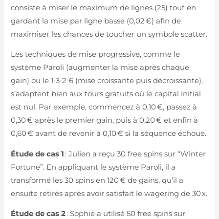
consiste à miser le maximum de lignes (25) tout en
gardant la mise par ligne basse (0,02 €) afin de
maximiser les chances de toucher un symbole scatter.
Les techniques de mise progressive, comme le
système Paroli (augmenter la mise après chaque
gain) ou le 1‑3‑2‑6 (mise croissante puis décroissante),
s’adaptent bien aux tours gratuits où le capital initial
est nul. Par exemple, commencez à 0,10 €, passez à
0,30 € après le premier gain, puis à 0,20 € et enfin à
0,60 € avant de revenir à 0,10 € si la séquence échoue.
Étude de cas 1
: Julien a reçu 30 free spins sur “Winter
Fortune”. En appliquant le système Paroli, il a
transformé les 30 spins en 120 € de gains, qu’il a
ensuite retirés après avoir satisfait le wagering de 30 x.
Étude de cas 2
: Sophie a utilisé 50 free spins sur