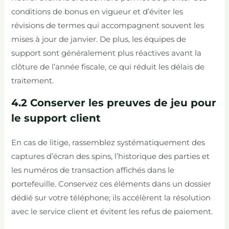
conditions de bonus en vigueur et d’éviter les
révisions de termes qui accompagnent souvent les
mises à jour de janvier. De plus, les équipes de
support sont généralement plus réactives avant la
clôture de l’année fiscale, ce qui réduit les délais de
traitement.
4.2 Conserver les preuves de jeu pour
le support client
En cas de litige, rassemblez systématiquement des
captures d’écran des spins, l’historique des parties et
les numéros de transaction affichés dans le
portefeuille. Conservez ces éléments dans un dossier
dédié sur votre téléphone; ils accélèrent la résolution
avec le service client et évitent les refus de paiement.