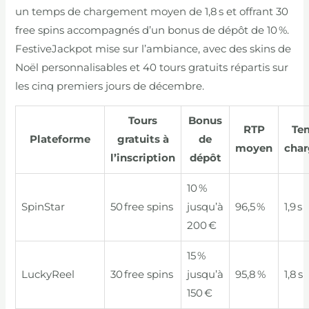
un temps de chargement moyen de 1,8 s et offrant 30
free spins accompagnés d’un bonus de dépôt de 10 %.
FestiveJackpot mise sur l’ambiance, avec des skins de
Noël personnalisables et 40 tours gratuits répartis sur
les cinq premiers jours de décembre.
Tours
Bonus
RTP
Te
Plateforme
gratuits à
de
moyen
cha
l’inscription
dépôt
10 %
SpinStar
50 free spins
jusqu’à
96,5 %
1,9 s
200 €
15 %
LuckyReel
30 free spins
jusqu’à
95,8 %
1,8 s
150 €