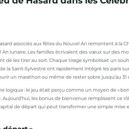
 Jeu de Hasard dans les Céléb
asard associés aux fêtes du Nouvel An remontent à la Chin
el An lunaire. Les familles écrivaient des vœux sur des mor
t de les tirer au sort. Chaque tirage symbolisait un souh
de la Saint‑Sylvestre ont rapidement intégré les paris sur 
courir un marathon ou même de rester sobre jusqu’au 31
e logique : le jeu était perçu comme un moyen de « bon
ne. Aujourd’hui, les bonus de bienvenue remplissent ce 
apital de départ qui peut transformer une simple mise e
 départ »