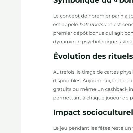
Le concept de « premier pari » a t
est appelé
hatsubetsu
et est censé
premier dépôt bonus qui agit comm
dynamique psychologique favorab
Évolution des rituels
Autrefois, le tirage de cartes phy
disponibles. Aujourd’hui, le cli
gratuits ou même un cashback immé
permettant à chaque joueur de pr
Impact socioculture
Le jeu pendant les fêtes reste un