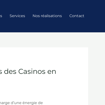
os
Services
Nos réalisations
Contact
 des Casinos en
e charge d’une énergie de