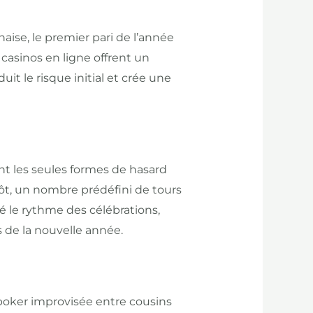
aise, le premier pari de l’année
s casinos en ligne offrent un
t le risque initial et crée une
ent les seules formes de hasard
ôt, un nombre prédéfini de tours
é le rythme des célébrations,
 de la nouvelle année.
 poker improvisée entre cousins