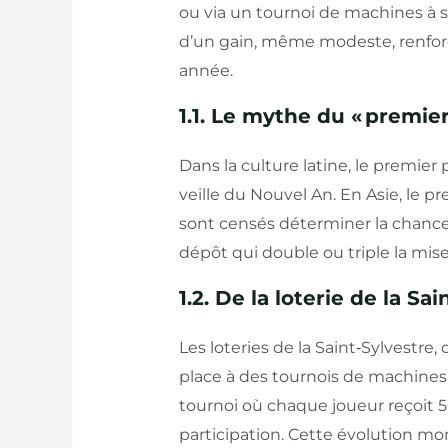
ou via un tournoi de machines à s
d’un gain, même modeste, renfor
année.
1.1. Le mythe du « premie
Dans la culture latine, le premier 
veille du Nouvel An. En Asie, le p
sont censés déterminer la chance
dépôt qui double ou triple la mise 
1.2. De la loterie de la Sa
Les loteries de la Saint‑Sylvestre
place à des tournois de machines 
tournoi où chaque joueur reçoit 
participation. Cette évolution mo