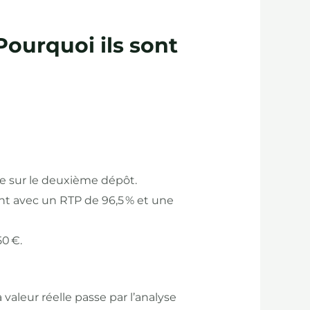
ourquoi ils sont
e sur le deuxième dépôt.
nt avec un RTP de 96,5 % et une
50 €.
aleur réelle passe par l’analyse