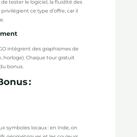
 tester le logiciel, la fluidité des
rivilégient ce type d’offre, car il
e.
gement
 GO intègrent des graphismes de
, horloge). Chaque tour gratuit
 du bonus.
Bonus :
ux symboles locaux : en Inde, on
tifs géométriques et les couleurs