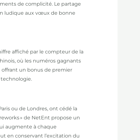
oments de complicité. Le partage
on ludique aux vœux de bonne
iffre affiché par le compteur de la
 chinois, où les numéros gagnants
n offrant un bonus de premier
t technologie.
Paris ou de Londres, ont cédé la
Fireworks » de NetEnt propose un
 qui augmente à chaque
ut en conservant l’excitation du