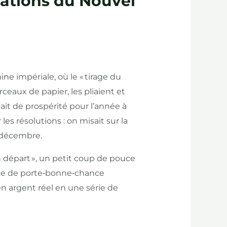
rations du Nouvel
e impériale, où le « tirage du
ceaux de papier, les pliaient et
ait de prospérité pour l’année à
les résolutions : on misait sur la
 décembre.
 départ », un petit coup de pouce
rôle de porte‑bonne‑chance
n argent réel en une série de