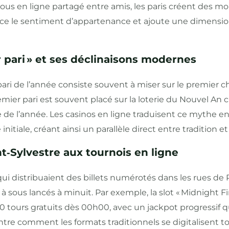
ous en ligne partagé entre amis, les paris créent des m
ce le sentiment d’appartenance et ajoute une dimensi
r pari » et ses déclinaisons modernes
pari de l’année consiste souvent à miser sur le premier ch
remier pari est souvent placé sur la loterie du Nouvel An
 de l’année. Les casinos en ligne traduisent ce mythe e
initiale, créant ainsi un parallèle direct entre tradition e
int‑Sylvestre aux tournois en ligne
, qui distribuaient des billets numérotés dans les rues de 
à sous lancés à minuit. Par exemple, la slot « Midnight 
50 tours gratuits dès 00h00, avec un jackpot progressif
ntre comment les formats traditionnels se digitalisent to