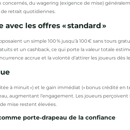
ux concernés, du wagering (exigence de mise) généraleme
de retrait quotidiennes.
 avec les offres « standard »
oposaient un simple 100 % jusqu’à 100 € sans tours gratu
uits et un cashback, ce qui porte la valeur totale estim
currence accrue et la volonté d’attirer les joueurs dès l
que
mitée à minuit ») et le gain immédiat (« bonus crédité en 
u, augmentant l’engagement. Les joueurs perçoivent 
 de mise restent élevées.
 comme porte‑drapeau de la confiance