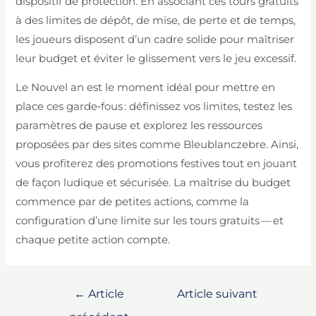
dispositif de protection. En associant ces tours gratuits
à des limites de dépôt, de mise, de perte et de temps,
les joueurs disposent d’un cadre solide pour maîtriser
leur budget et éviter le glissement vers le jeu excessif.
Le Nouvel an est le moment idéal pour mettre en
place ces garde‑fous : définissez vos limites, testez les
paramètres de pause et explorez les ressources
proposées par des sites comme Bleublanczebre. Ainsi,
vous profiterez des promotions festives tout en jouant
de façon ludique et sécurisée. La maîtrise du budget
commence par de petites actions, comme la
configuration d’une limite sur les tours gratuits — et
chaque petite action compte.
Navigation
←
Article
Article suivant
de