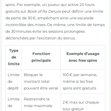
spins. Par exemple, un joueur qui active 20 tours
gratuits sur
Book of Ra Deluxe
peut définir une limite
de perte de 30 €, empêchant ainsi une escalade
incontrôlée des mises. De même, une limite de temps
de 30 minutes évite les sessions prolongées
déclenchées par l’excitation du bonus.
Type
Fonction
Exemple d’usage
de
principale
avec free spins
limite
Limite
Bloquer le
100 € par semaine,
de
montant total
même si les free
dépôt
pouvant être versé
spins sont gratuits
Limite
Restreindre la
2 € max sur chaque
de
mise maximale
tour gratuit