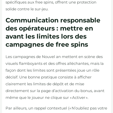
spécifiques aux free spins, offrent une protection
solide contre le sur‑jeu.
Communication responsable
des opérateurs : mettre en
avant les limites lors des
campagnes de free spins
Les campagnes de Nouvel an mettent en scène des
visuels flamboyants et des offres alléchantes, mais la
façon dont les limites sont présentées joue un rôle
décisif. Une bonne pratique consiste à afficher
clairement les limites de dépôt et de mise
directement sur la page d’activation du bonus, avant
même que le joueur ne clique sur « Activer ».
Par ailleurs, un rappel contextuel (« N’oubliez pas votre