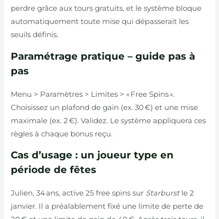
perdre grâce aux tours gratuits, et le système bloque
automatiquement toute mise qui dépasserait les
seuils définis.
Paramétrage pratique – guide pas à
pas
Menu > Paramètres > Limites > « Free Spins ».
Choisissez un plafond de gain (ex. 30 €) et une mise
maximale (ex. 2 €). Validez. Le système appliquera ces
règles à chaque bonus reçu.
Cas d’usage : un joueur type en
période de fêtes
Julien, 34 ans, active 25 free spins sur
Starburst
le 2
janvier. Il a préalablement fixé une limite de perte de