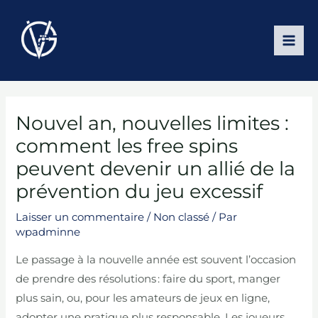
Aller
au
contenu
MAI
ME
Nouvel an, nouvelles limites :
comment les free spins
peuvent devenir un allié de la
prévention du jeu excessif
Laisser un commentaire
/
Non classé
/ Par
wpadminne
Le passage à la nouvelle année est souvent l’occasion
de prendre des résolutions : faire du sport, manger
plus sain, ou, pour les amateurs de jeux en ligne,
adopter une pratique plus responsable. Les joueurs