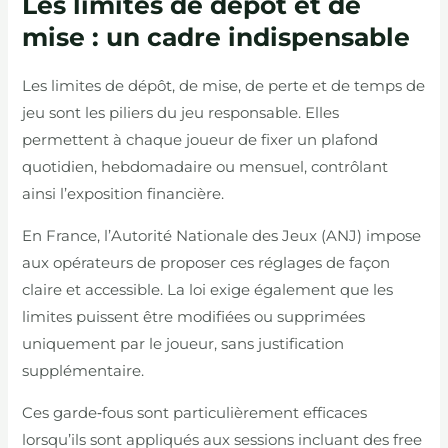
Les limites de dépôt et de
mise : un cadre indispensable
Les limites de dépôt, de mise, de perte et de temps de
jeu sont les piliers du jeu responsable. Elles
permettent à chaque joueur de fixer un plafond
quotidien, hebdomadaire ou mensuel, contrôlant
ainsi l’exposition financière.
En France, l’Autorité Nationale des Jeux (ANJ) impose
aux opérateurs de proposer ces réglages de façon
claire et accessible. La loi exige également que les
limites puissent être modifiées ou supprimées
uniquement par le joueur, sans justification
supplémentaire.
Ces garde‑fous sont particulièrement efficaces
lorsqu’ils sont appliqués aux sessions incluant des free