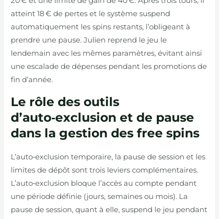
20 € et une limite de gain de 40 €. Après trois tours, il
atteint 18 € de pertes et le système suspend
automatiquement les spins restants, l’obligeant à
prendre une pause. Julien reprend le jeu le
lendemain avec les mêmes paramètres, évitant ainsi
une escalade de dépenses pendant les promotions de
fin d’année.
Le rôle des outils
d’auto‑exclusion et de pause
dans la gestion des free spins
L’auto‑exclusion temporaire, la pause de session et les
limites de dépôt sont trois leviers complémentaires.
L’auto‑exclusion bloque l’accès au compte pendant
une période définie (jours, semaines ou mois). La
pause de session, quant à elle, suspend le jeu pendant