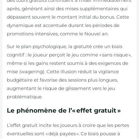
des tours gratuits continuent à miser immédiatement
après, générant ainsi des mises supplémentaires qui
dépassent souvent le montant initial du bonus. Cette
dynamique est accentuée durant les périodes de
promotions intensives, comme le Nouvel an.
Sur le plan psychologique, la gratuité crée un biais
cognitif : le joueur perçoit le jeu comme « sans risque »,
même si les gains restent soumis à des exigences de
mise (wagering). Cette illusion réduit la vigilance
budgétaire et favorise des sessions plus longues,
augmentant le risque de glissement vers le jeu
problématique.
Le phénomène de l’« effet gratuit »
L’effet gratuit incite les joueurs à croire que les pertes
éventuelles sont « déjà payées ». Ce biais pousse à