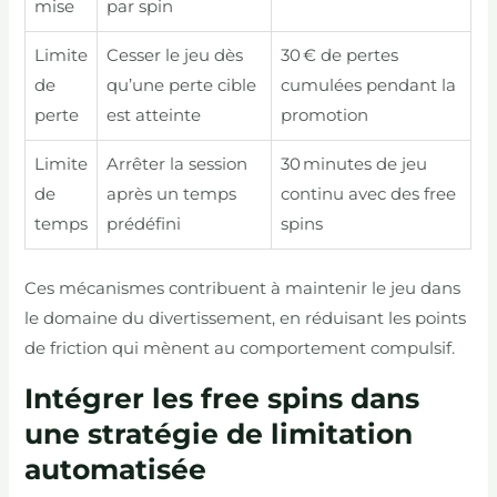
mise
par spin
Limite
Cesser le jeu dès
30 € de pertes
de
qu’une perte cible
cumulées pendant la
perte
est atteinte
promotion
Limite
Arrêter la session
30 minutes de jeu
de
après un temps
continu avec des free
temps
prédéfini
spins
Ces mécanismes contribuent à maintenir le jeu dans
le domaine du divertissement, en réduisant les points
de friction qui mènent au comportement compulsif.
Intégrer les free spins dans
une stratégie de limitation
automatisée