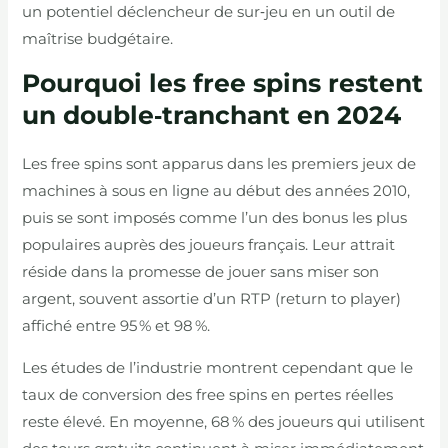
un potentiel déclencheur de sur‑jeu en un outil de
maîtrise budgétaire.
Pourquoi les free spins restent
un double‑tranchant en 2024
Les free spins sont apparus dans les premiers jeux de
machines à sous en ligne au début des années 2010,
puis se sont imposés comme l’un des bonus les plus
populaires auprès des joueurs français. Leur attrait
réside dans la promesse de jouer sans miser son
argent, souvent assortie d’un RTP (return to player)
affiché entre 95 % et 98 %.
Les études de l’industrie montrent cependant que le
taux de conversion des free spins en pertes réelles
reste élevé. En moyenne, 68 % des joueurs qui utilisent