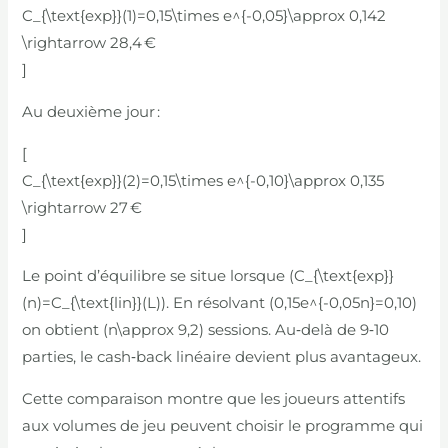
C_{\text{exp}}(1)=0,15\times e^{-0,05}\approx 0,142
\rightarrow 28,4 €
]
Au deuxième jour :
[
C_{\text{exp}}(2)=0,15\times e^{-0,10}\approx 0,135
\rightarrow 27 €
]
Le point d’équilibre se situe lorsque (C_{\text{exp}}
(n)=C_{\text{lin}}(L)). En résolvant (0,15e^{-0,05n}=0,10)
on obtient (n\approx 9,2) sessions. Au‑delà de 9‑10
parties, le cash‑back linéaire devient plus avantageux.
Cette comparaison montre que les joueurs attentifs
aux volumes de jeu peuvent choisir le programme qui