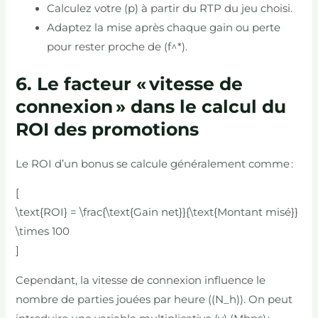
Calculez votre (p) à partir du RTP du jeu choisi.
Adaptez la mise après chaque gain ou perte
pour rester proche de (f^*).
6. Le facteur « vitesse de
connexion » dans le calcul du
ROI des promotions
Le ROI d’un bonus se calcule généralement comme :
[
\text{ROI} = \frac{\text{Gain net}}{\text{Montant misé}}
\times 100
]
Cependant, la vitesse de connexion influence le
nombre de parties jouées par heure ((N_h)). On peut