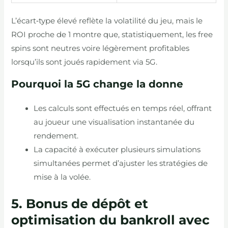
L’écart‑type élevé reflète la volatilité du jeu, mais le
ROI proche de 1 montre que, statistiquement, les free
spins sont neutres voire légèrement profitables
lorsqu’ils sont joués rapidement via 5G.
Pourquoi la 5G change la donne
Les calculs sont effectués en temps réel, offrant
au joueur une visualisation instantanée du
rendement.
La capacité à exécuter plusieurs simulations
simultanées permet d’ajuster les stratégies de
mise à la volée.
5. Bonus de dépôt et
optimisation du bankroll avec