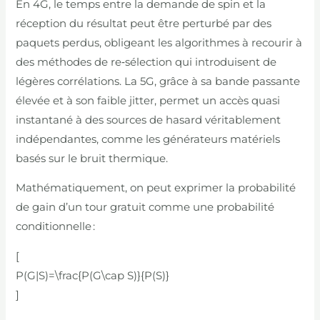
En 4G, le temps entre la demande de spin et la
réception du résultat peut être perturbé par des
paquets perdus, obligeant les algorithmes à recourir à
des méthodes de re‑sélection qui introduisent de
légères corrélations. La 5G, grâce à sa bande passante
élevée et à son faible jitter, permet un accès quasi
instantané à des sources de hasard véritablement
indépendantes, comme les générateurs matériels
basés sur le bruit thermique.
Mathématiquement, on peut exprimer la probabilité
de gain d’un tour gratuit comme une probabilité
conditionnelle :
[
P(G|S)=\frac{P(G\cap S)}{P(S)}
]