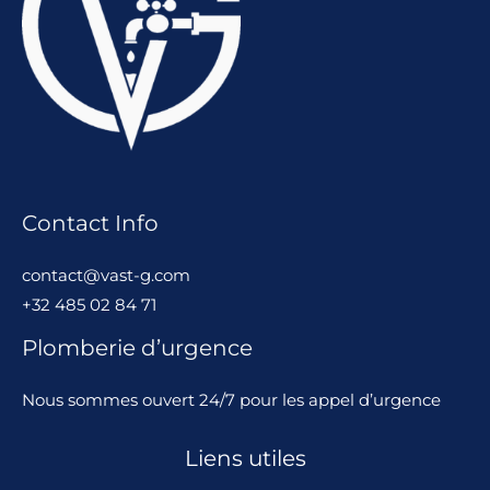
Contact Info
contact@vast-g.com
+32 485 02 84 71
Plomberie d’urgence
Nous sommes ouvert 24/7 pour les appel d’urgence
Liens utiles