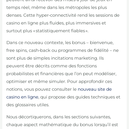
temps réel, même dans les métropoles les plus
denses. Cette hyper‑connectivité rend les sessions de
casino en ligne plus fluides, plus immersives et
surtout plus « statistiquement fiables ».
Dans ce nouveau contexte, les bonus – bienvenue,
free spins, cash‑back ou programmes de fidélité – ne
sont plus de simples incitations marketing. Ils
peuvent être décrits comme des fonctions
probabilistes et financières que l’on peut modéliser,
optimiser et même simuler. Pour approfondir ces
notions, vous pouvez consulter le
nouveau site de
casino en ligne
, qui propose des guides techniques et
des glossaires utiles.
Nous décortiquerons, dans les sections suivantes,
chaque aspect mathématique du bonus lorsqu’il est