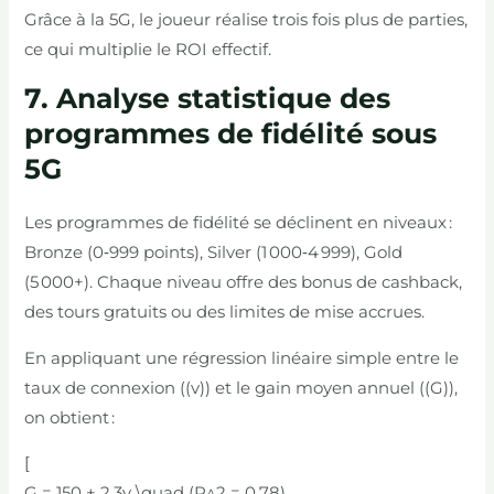
Grâce à la 5G, le joueur réalise trois fois plus de parties,
ce qui multiplie le ROI effectif.
7. Analyse statistique des
programmes de fidélité sous
5G
Les programmes de fidélité se déclinent en niveaux :
Bronze (0‑999 points), Silver (1 000‑4 999), Gold
(5 000+). Chaque niveau offre des bonus de cashback,
des tours gratuits ou des limites de mise accrues.
En appliquant une régression linéaire simple entre le
taux de connexion ((v)) et le gain moyen annuel ((G)),
on obtient :
[
G = 150 + 2,3v \quad (R^2 = 0.78)