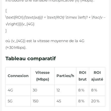
introduire une variable multiplicative (v) (Mbps) :
[
\text{ROI}
{\text{adj}} = \text{ROI} \times \left(1 + \frac{v –
v
\right)}}{v_{4G}
]
où (v_{4G}) est la vitesse moyenne de la 4G
(≈ 30 Mbps).
Tableau comparatif
Vitesse
ROI
ROI
Connexion
Parties/h
(Mbps)
brut
ajusté
4G
30
12
8 %
8 %
5G
150
45
8 %
20 %