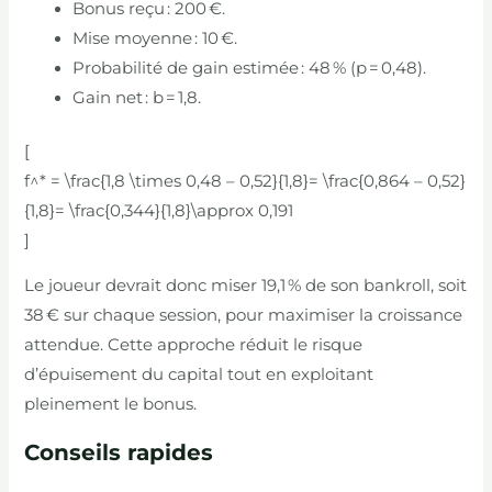
Bonus reçu : 200 €.
Mise moyenne : 10 €.
Probabilité de gain estimée : 48 % (p = 0,48).
Gain net : b = 1,8.
[
f^* = \frac{1,8 \times 0,48 – 0,52}{1,8}= \frac{0,864 – 0,52}
{1,8}= \frac{0,344}{1,8}\approx 0,191
]
Le joueur devrait donc miser 19,1 % de son bankroll, soit
38 € sur chaque session, pour maximiser la croissance
attendue. Cette approche réduit le risque
d’épuisement du capital tout en exploitant
pleinement le bonus.
Conseils rapides