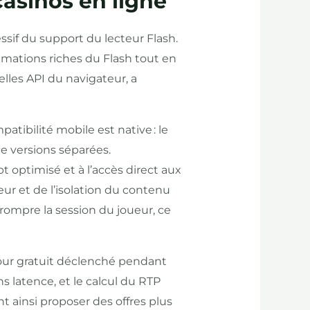
asinos en ligne
sif du support du lecteur Flash.
imations riches du Flash tout en
lles API du navigateur, a
tibilité mobile est native : le
e versions séparées.
optimisé et à l’accès direct aux
ur et de l’isolation du contenu
rompre la session du joueur, ce
tour gratuit déclenché pendant
 latence, et le calcul du RTP
nt ainsi proposer des offres plus