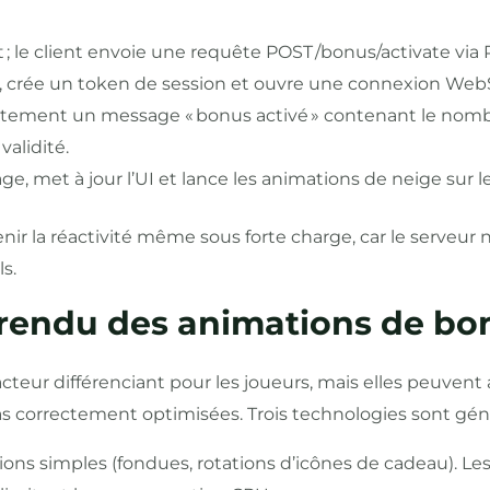
 ; le client envoie une requête POST /bonus/activate via 
lité, crée un token de session et ouvre une connexion We
ement un message « bonus activé » contenant le nombre
validité.
ge, met à jour l’UI et lance les animations de neige sur l
r la réactivité même sous forte charge, car le serveur 
s.
rendu des animations de bon
cteur différenciant pour les joueurs, mais elles peuvent
pas correctement optimisées. Trois technologies sont g
sitions simples (fondues, rotations d’icônes de cadeau). Le