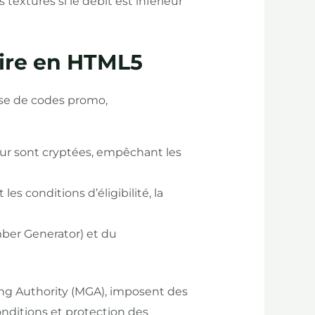
textures si le débit est inférieur
aire en HTML5
buse de codes promo,
eur sont cryptées, empêchant les
s conditions d’éligibilité, la
mber Generator) et du
ng Authority (MGA), imposent des
onditions et protection des