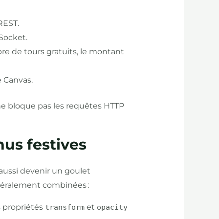
REST.
bSocket.
 de tours gratuits, le montant
e Canvas.
ne bloque pas les requêtes HTTP
us festives
 aussi devenir un goulet
énéralement combinées :
s propriétés
et
transform
opacity