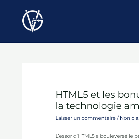
Aller
au
contenu
HTML5 et les bonu
la technologie am
Laisser un commentaire
/
Non cla
L’essor d’HTML5 a bouleversé le p