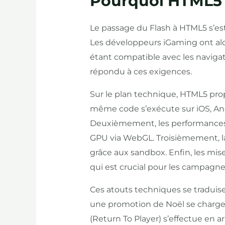
Pourquoi HTML5 e
Le passage du Flash à HTML5 s’est
Les développeurs iGaming ont alo
étant compatible avec les naviga
répondu à ces exigences.
Sur le plan technique, HTML5 prop
même code s’exécute sur iOS, Andr
Deuxièmement, les performances s
GPU via WebGL. Troisièmement, la 
grâce aux sandbox. Enfin, les mis
qui est crucial pour les campagne
Ces atouts techniques se traduis
une promotion de Noël se charge i
(Return To Player) s’effectue en a