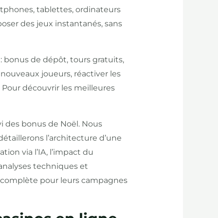
rtphones, tablettes, ordinateurs
oser des jeux instantanés, sans
bonus de dépôt, tours gratuits,
e nouveaux joueurs, réactiver les
. Pour découvrir les meilleures
uivi des bonus de Noël. Nous
taillerons l’architecture d’une
tion via l’IA, l’impact du
analyses techniques et
te complète pour leurs campagnes