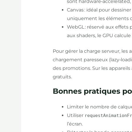
sont hardware‑accelerated,
Canvas : idéal pour dessiner 
uniquement les éléments qu
WebGL : réservé aux effets p
aux shaders, le GPU calcule 
Pour gérer la charge serveur, les
chargement paresseux (lazy‑loadi
des promotions. Sur les appareils 
gratuits.
Bonnes pratiques pou
Limiter le nombre de calques
Utiliser
requestAnimationF
l’écran.