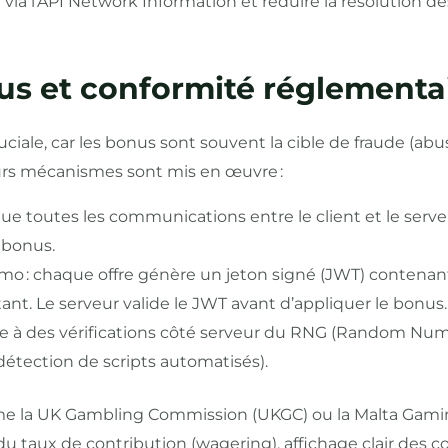
ia l’API Network Information et réduire la résolution des 
us et conformité réglement
uciale, car les bonus sont souvent la cible de fraude (a
urs mécanismes sont mis en œuvre :
que toutes les communications entre le client et le serv
 bonus.
o : chaque offre génère un jeton signé (JWT) contenant le
ant. Le serveur valide le JWT avant d’appliquer le bonus.
âce à des vérifications côté serveur du RNG (Random Nu
tection de scripts automatisés).
mme la UK Gambling Commission (UKGC) ou la Malta Gami
du taux de contribution (wagering), affichage clair des c