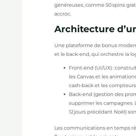
généreuses, comme 50 spins gratui
accroc.
Architecture d’
Une plateforme de bonus moderne r
et le back‑end, qui orchestre la 
Front‑end (UI/UX) : constr
les Canvas et les animations
cash‑back et les compteur
Back‑end (gestion des promo
supprimer les campagnes. L
12 jours précédant Noël) so
Les communications en temps rée