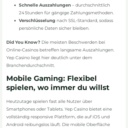
Schnelle Auszahlungen
– durchschnittlich
24 Stunden für gängige Zahlungsmethoden.
Verschlüsselung
nach SSL‑Standard, sodass
persönliche Daten sicher bleiben.
Did You Know?
Die meisten Beschwerden bei
Online‑Casinos betreffen langsame Auszahlungen.
Yep Casino liegt hier deutlich unter dem
Branchendurchschnitt.
Mobile Gaming: Flexibel
spielen, wo immer du willst
Heutzutage spielen fast alle Nutzer über
Smartphones oder Tablets. Yep Casino bietet eine
vollständig responsive Plattform, die auf iOS und
Android reibungslos läuft. Die mobile Oberfläche