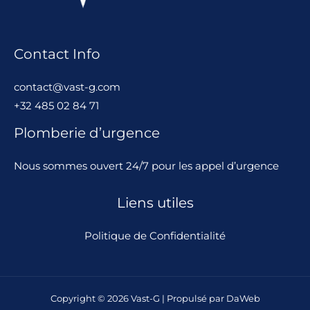
Contact Info
contact@vast-g.com
+32 485 02 84 71
Plomberie d’urgence
Nous sommes ouvert 24/7 pour les appel d’urgence
Liens utiles
Politique de Confidentialité
Copyright © 2026 Vast-G | Propulsé par
DaWeb