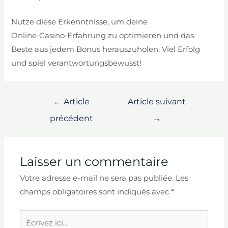
Nutze diese Erkenntnisse, um deine
Online‑Casino‑Erfahrung zu optimieren und das
Beste aus jedem Bonus herauszuholen. Viel Erfolg
und spiel verantwortungsbewusst!
Navigation
←
Article
Article suivant
de
précédent
→
l’article
Laisser un commentaire
Votre adresse e-mail ne sera pas publiée.
Les
champs obligatoires sont indiqués avec
*
Écrivez