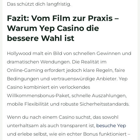
Das schützt dich langfristig.
Fazit: Vom Film zur Praxis –
Warum Yep Casino die
bessere Wahl ist
Hollywood malt ein Bild von schnellen Gewinnen und
dramatischen Wendungen. Die Realität im
Online‑Gaming erfordert jedoch klare Regeln, faire
Bedingungen und vertrauenswürdige Anbieter. Yep
Casino kombiniert ein verlockendes
Willkommensbonus‑Paket, schnelle Auszahlungen,
mobile Flexibilität und robuste Sicherheitsstandards.
Wenn du nach einem Casino suchst, das sowohl
unterhaltsam als auch transparent ist,
besuche Yep
und erlebe selbst, wie ein echter Bonus funktioniert –