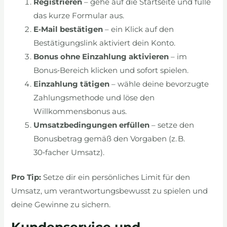
Registrieren
– gehe auf die Startseite und fülle
das kurze Formular aus.
E‑Mail bestätigen
– ein Klick auf den
Bestätigungslink aktiviert dein Konto.
Bonus ohne Einzahlung aktivieren
– im
Bonus‑Bereich klicken und sofort spielen.
Einzahlung tätigen
– wähle deine bevorzugte
Zahlungsmethode und löse den
Willkommensbonus aus.
Umsatzbedingungen erfüllen
– setze den
Bonusbetrag gemäß den Vorgaben (z. B.
30‑facher Umsatz).
Pro Tip:
Setze dir ein persönliches Limit für den
Umsatz, um verantwortungsbewusst zu spielen und
deine Gewinne zu sichern.