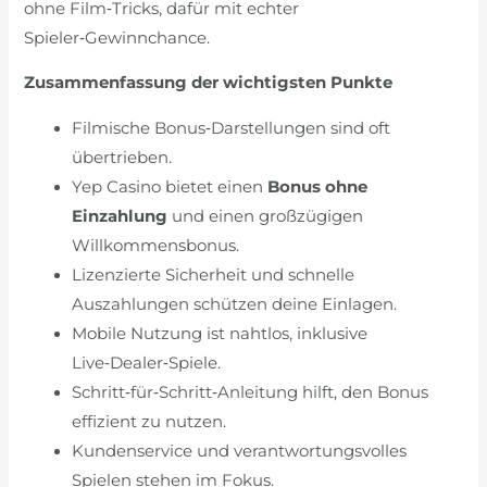
ohne Film‑Tricks, dafür mit echter
Spieler‑Gewinnchance.
Zusammenfassung der wichtigsten Punkte
Filmische Bonus‑Darstellungen sind oft
übertrieben.
Yep Casino bietet einen
Bonus ohne
Einzahlung
und einen großzügigen
Willkommensbonus.
Lizenzierte Sicherheit und schnelle
Auszahlungen schützen deine Einlagen.
Mobile Nutzung ist nahtlos, inklusive
Live‑Dealer‑Spiele.
Schritt‑für‑Schritt‑Anleitung hilft, den Bonus
effizient zu nutzen.
Kundenservice und verantwortungsvolles
Spielen stehen im Fokus.