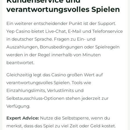
Kundenservice und
verantwortungsvolles Spielen
Ein weiterer entscheidender Punkt ist der Support.
Yep Casino bietet Live‑Chat, E‑Mail und Telefonservice
in deutscher Sprache. Fragen zu Ein- und
Auszahlungen, Bonusbedingungen oder Spielregeln
werden in der Regel innerhalb von Minuten
beantwortet.
Gleichzeitig legt das Casino großen Wert auf
verantwortungsvolles Spielen. Tools wie
Einzahlungslimits, Verlustlimits und
Selbstausschluss‑Optionen stehen jederzeit zur
Verfügung.
Expert Advice:
Nutze die Selbstsperre, wenn du
merkst, dass das Spiel zu viel Zeit oder Geld kostet.