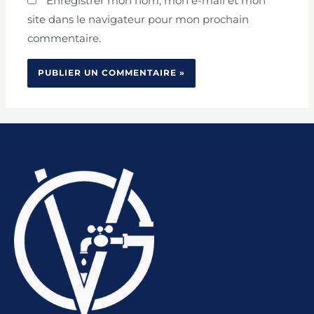
Enregistrer mon nom, mon e-mail et mon
site dans le navigateur pour mon prochain
commentaire.