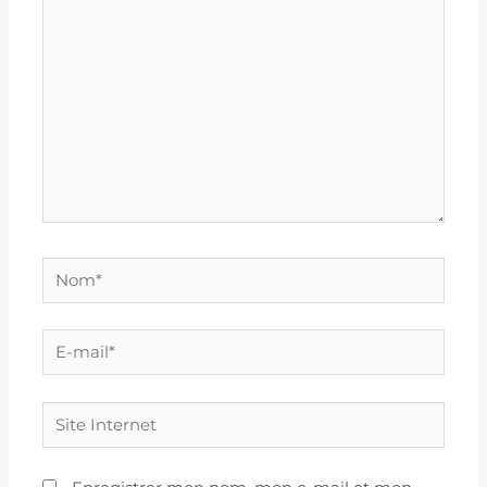
ici…
Nom*
E-
mail*
Site
Internet