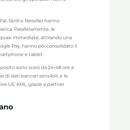
al, Skrill e Neteller hanno
banca. Parallelamente, le
i quasi immediate, attirando una
oogle Pay, hanno poi consolidato il
martphone e tablet.
posito sono scesi da 24‑48 ore a
i dati bancari sensibili; e le
ive UE AML, grazie a partner
iano