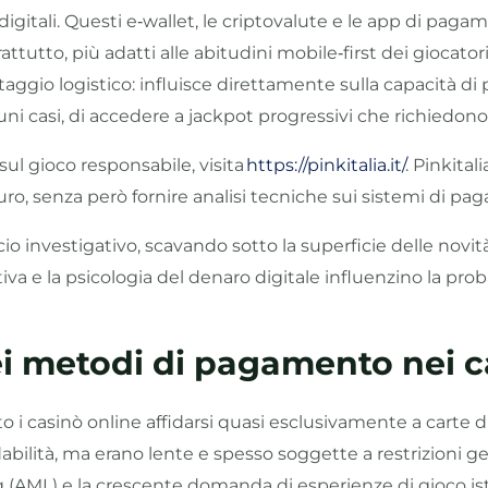
igitali. Questi e‑wallet, le criptovalute e le app di pagam
prattutto, più adatti alle abitudini mobile‑first dei giocato
aggio logistico: influisce direttamente sulla capacità di 
lcuni casi, di accedere a jackpot progressivi che richiedon
sul gioco responsabile, visita
https://pinkitalia.it/
. Pinkital
curo, senza però fornire analisi tecniche sui sistemi di p
io investigativo, scavando sotto la superficie delle nov
va e la psicologia del denaro digitale influenzino la prob
dei metodi di pagamento nei c
 i casinò online affidarsi quasi esclusivamente a carte di
abilità, ma erano lente e spesso soggette a restrizioni ge
(AML) e la crescente domanda di esperienze di gioco ist