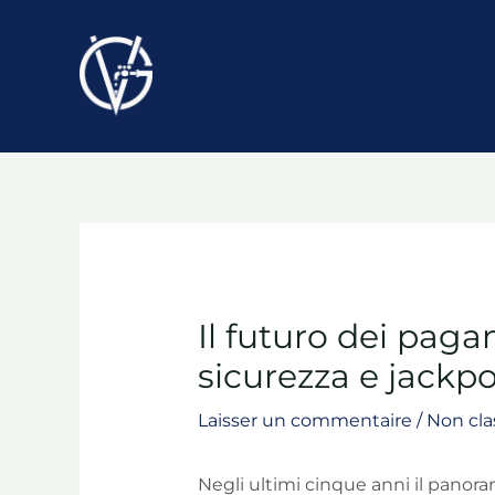
Aller
au
contenu
Il futuro dei pagam
sicurezza e jackp
Laisser un commentaire
/
Non cla
Negli ultimi cinque anni il panora