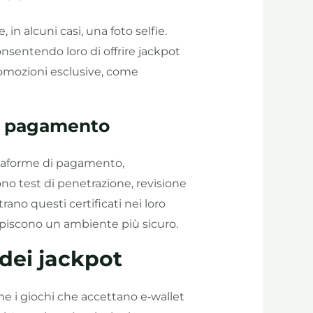
n alcuni casi, una foto selfie.
onsentendo loro di offrire jackpot
promozioni esclusive, come
 di pagamento
ttaforme di pagamento,
ono test di penetrazione, revisione
rano questi certificati nei loro
cepiscono un ambiente più sicuro.
a dei jackpot
he i giochi che accettano e‑wallet