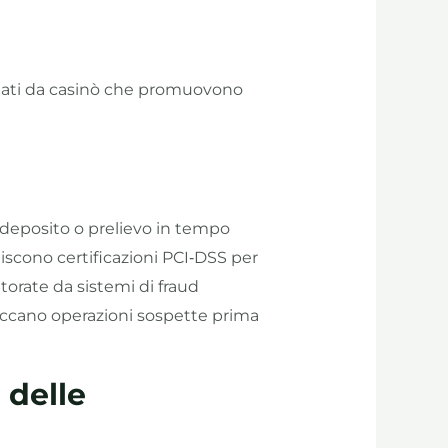
ttati da casinò che promuovono
i deposito o prelievo in tempo
tiscono certificazioni PCI‑DSS per
orate da sistemi di fraud
loccano operazioni sospette prima
 delle