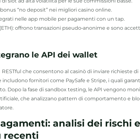
ri di slot ad alta volatilità per le sue commissioni basse.
 bonus “no deposit” nei migliori casino online.
egrati nelle app mobile per pagamenti con un tap.
(ETH): offrono transazioni pseudo‑anonime e sono acce
tegrano le API dei wallet
 RESTful che consentono al casinò di inviare richieste d
 includono fornitori come PaySafe e Stripe, i quali garan
to. Dopo la fase di sandbox testing, le API vengono monit
artificiale, che analizzano pattern di comportamento e b
atore.
agamenti: analisi dei rischi e
 recenti