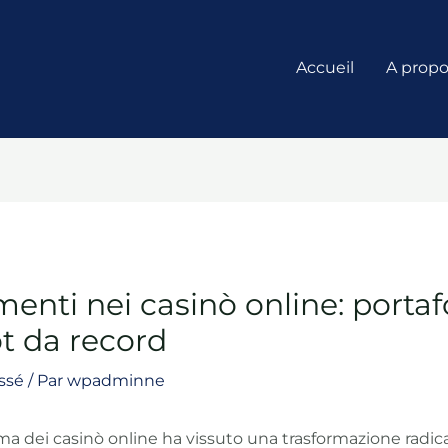
Accueil
A prop
enti nei casinò online: portafog
ot da record
ssé
/ Par
wpadminne
ma dei casinò online ha vissuto una trasformazione radica