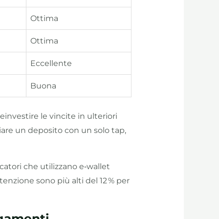
Ottima
Ottima
Eccellente
Buona
nvestire le vincite in ulteriori
viare un deposito con un solo tap,
catori che utilizzano e‑wallet
ritenzione sono più alti del 12 % per
pagamenti