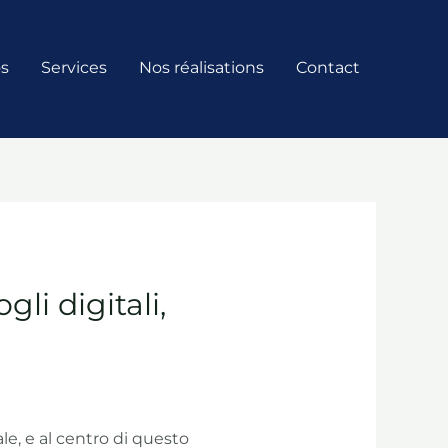
os
Services
Nos réalisations
Contact
li digitali,
le, e al centro di questo