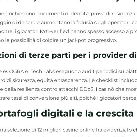
) richiedono documenti d’identità, prova di residenza e, i
laggio di denaro e aumentano la fiducia degli operatori, c
 Inoltre, i giocatori KYC‑verified hanno spesso accesso a 
le possibilità di colpire un jackpot progressivo.
azioni di terze parti per i provider
e eCOGRA e iTech Labs eseguono audit periodici su pia
rd di sicurezza, equità e trasparenza. Le checklist includ
e della resilienza contro attacchi DDoS. I casinò che most
rare tassi di conversione più alti, poiché i giocatori per
ortafogli digitali e la crescit
 selezione di 12 migliori casino online ha evidenziato c