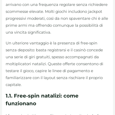
arrivano con una frequenza regolare senza richiedere
scommesse elevate. Molti giochi includono jackpot
progressivi moderati, così da non spaventare chi è alle
prime armi ma offrendo comunque la possibilità di
una vincita significativa.
Un ulteriore vantaggio è la presenza di free‑spin
senza deposito: basta registrarsi e il casinò concede
una serie di giri gratuiti, spesso accompagnati da
moltiplicatori natalizi. Queste offerte consentono di
testare il gioco, capire le linee di pagamento e
familiarizzare con il layout senza rischiare il proprio
capitale.
1.1. Free‑spin natalizi: come
funzionano