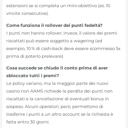
estensioni se si completa un mini‑obiettivo (es. 10
vincite consecutive).
Come funziona il rollover dei punti fedeltà?
I punti non hanno rollover; invece, il valore dei premi
riscattati può essere soggetto a wagering (ad
esempio, 10 % di cash‑back deve essere scommesso 5x
prima di poterlo prelevare).
Cosa succede se chiudo il conto prima di aver
sbloccato tutti i premi?
Le policy variano, ma la maggior parte dei nuovi
casino non AAMS richiede la perdita dei punti non
riscattati e la cancellazione di eventuali bonus in
sospeso. Alcuni operatori, però, permettono di
trasferire i punti a un altro account se la richiesta è
fatta entro 30 giorni.