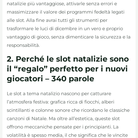
natalizie più vantaggiose, attivarle senza errori e
massimizzare il valore dei programmi fedeltà legati
alle slot. Alla fine avrai tutti gli strumenti per
trasformare le luci di dicembre in un vero e proprio
vantaggio di gioco, senza dimenticare la sicurezza e la
responsabilità.
2. Perché le slot natalizie sono
il “regalo” perfetto per i nuovi
giocatori – 340 parole
Le slot a tema natalizio nascono per catturare
l’atmosfera festiva: grafica ricca di fiocchi, alberi
scintillanti e colonne sonore che ricordano le classiche
canzoni di Natale. Ma oltre all’estetica, queste slot
offrono meccaniche pensate per i principianti. La
volatilità è spesso media, il che significa che le vincite