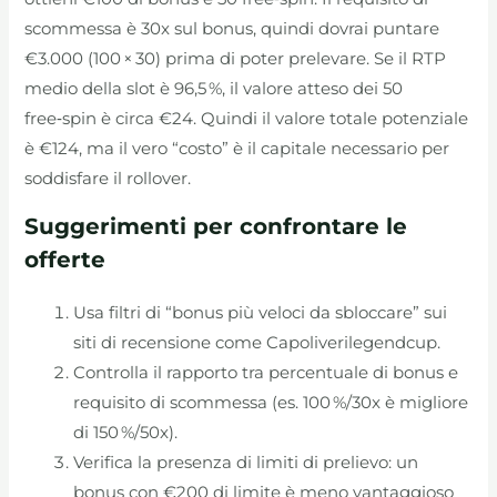
scommessa è 30x sul bonus, quindi dovrai puntare
€3.000 (100 × 30) prima di poter prelevare. Se il RTP
medio della slot è 96,5 %, il valore atteso dei 50
free‑spin è circa €24. Quindi il valore totale potenziale
è €124, ma il vero “costo” è il capitale necessario per
soddisfare il rollover.
Suggerimenti per confrontare le
offerte
Usa filtri di “bonus più veloci da sbloccare” sui
siti di recensione come Capoliverilegendcup.
Controlla il rapporto tra percentuale di bonus e
requisito di scommessa (es. 100 %/30x è migliore
di 150 %/50x).
Verifica la presenza di limiti di prelievo: un
bonus con €200 di limite è meno vantaggioso