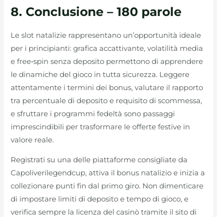
8. Conclusione – 180 parole
Le slot natalizie rappresentano un’opportunità ideale
per i principianti: grafica accattivante, volatilità media
e free‑spin senza deposito permettono di apprendere
le dinamiche del gioco in tutta sicurezza. Leggere
attentamente i termini dei bonus, valutare il rapporto
tra percentuale di deposito e requisito di scommessa,
e sfruttare i programmi fedeltà sono passaggi
imprescindibili per trasformare le offerte festive in
valore reale.
Registrati su una delle piattaforme consigliate da
Capoliverilegendcup, attiva il bonus natalizio e inizia a
collezionare punti fin dal primo giro. Non dimenticare
di impostare limiti di deposito e tempo di gioco, e
verifica sempre la licenza del casinò tramite il sito di