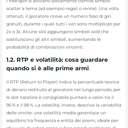
I free‑spin si attivano solitamente tramite simboli
scatter a tema (ad esempio regali o renne). Una volta
ottenuti, il giocatore riceve un numero fisso di giri
gratuiti, durante i quali tutti i win sono moltiplicati per
2x o 3x. Alcune slot aggiungono simboli wild che
sostituiscono gli altri simboli, aumentando le
probabilità di combinazioni vincenti.
1.2. RTP e volatilità: cosa guardare
quando si è alle prime armi
Il RTP (Return to Player) indica la percentuale teorica
di denaro restituita al giocatore nel lungo periodo; per
le slot natalizie è consigliabile puntare a valori tra il
96 % e il 98 %. La volatilità, invece, descrive la variabilità
delle vincite: una volatilità media garantisce un
equilibrio tra frequenza e entità dei premi, ideale per