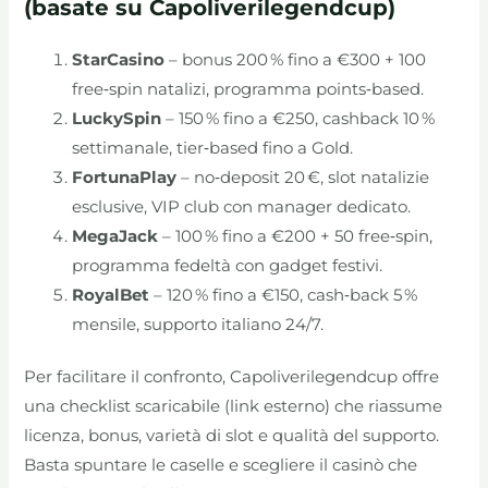
(basate su Capoliverilegendcup)
StarCasino
– bonus 200 % fino a €300 + 100
free‑spin natalizi, programma points‑based.
LuckySpin
– 150 % fino a €250, cashback 10 %
settimanale, tier‑based fino a Gold.
FortunaPlay
– no‑deposit 20 €, slot natalizie
esclusive, VIP club con manager dedicato.
MegaJack
– 100 % fino a €200 + 50 free‑spin,
programma fedeltà con gadget festivi.
RoyalBet
– 120 % fino a €150, cash‑back 5 %
mensile, supporto italiano 24/7.
Per facilitare il confronto, Capoliverilegendcup offre
una checklist scaricabile (link esterno) che riassume
licenza, bonus, varietà di slot e qualità del supporto.
Basta spuntare le caselle e scegliere il casinò che