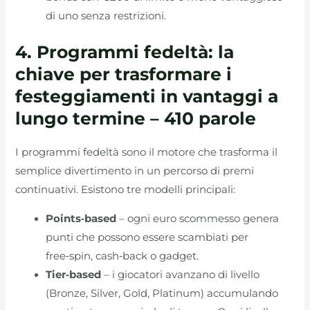
di uno senza restrizioni.
4. Programmi fedeltà: la
chiave per trasformare i
festeggiamenti in vantaggi a
lungo termine – 410 parole
I programmi fedeltà sono il motore che trasforma il
semplice divertimento in un percorso di premi
continuativi. Esistono tre modelli principali:
Points‑based
– ogni euro scommesso genera
punti che possono essere scambiati per
free‑spin, cash‑back o gadget.
Tier‑based
– i giocatori avanzano di livello
(Bronze, Silver, Gold, Platinum) accumulando