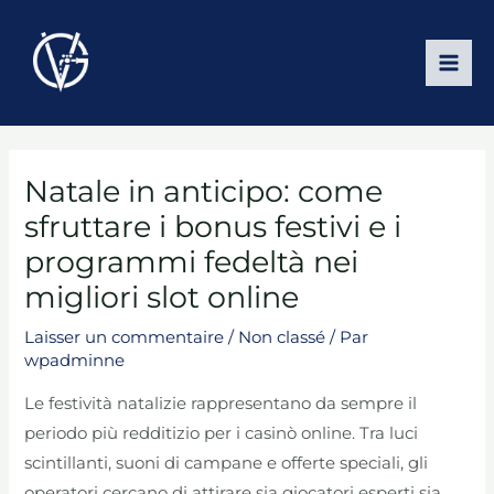
Aller
au
contenu
MAI
ME
Natale in anticipo: come
sfruttare i bonus festivi e i
programmi fedeltà nei
migliori slot online
Laisser un commentaire
/
Non classé
/ Par
wpadminne
Le festività natalizie rappresentano da sempre il
periodo più redditizio per i casinò online. Tra luci
scintillanti, suoni di campane e offerte speciali, gli
operatori cercano di attirare sia giocatori esperti sia