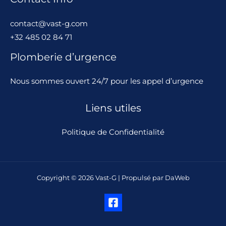
contact@vast-g.com
+32 485 02 84 71
Plomberie d’urgence
Nous sommes ouvert 24/7 pour les appel d’urgence
Liens utiles
Politique de Confidentialité
Copyright © 2026 Vast-G | Propulsé par
DaWeb