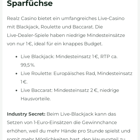
Sparfüchse
Realz Casino bietet ein umfangreiches Live‑Casino
mit Blackjack, Roulette und Baccarat. Die
Live‑Dealer‑Spiele haben niedrige Mindesteinsätze
von nur 1 €, ideal für ein knappes Budget.
Live Blackjack: Mindesteinsatz 1 €, RTP ca.
99,5 %.
Live Roulette: Europäisches Rad, Mindesteinsatz
1 €.
Live Baccarat: Mindesteinsatz 2 €, niedrige
Hausvorteile.
Industry Secret:
Beim Live‑Blackjack kann das
Setzen von 1‑Euro‑Einsätzen die Gewinnchance
erhöhen, weil du mehr Hände pro Stunde spielst und
somit mehr Möglichkeiten hast, den Hausvorteil zu