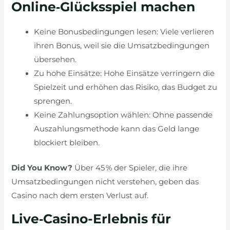
Online‑Glücksspiel machen
Keine Bonusbedingungen lesen: Viele verlieren
ihren Bonus, weil sie die Umsatzbedingungen
übersehen.
Zu hohe Einsätze: Hohe Einsätze verringern die
Spielzeit und erhöhen das Risiko, das Budget zu
sprengen.
Keine Zahlungsoption wählen: Ohne passende
Auszahlungsmethode kann das Geld lange
blockiert bleiben.
Did You Know?
Über 45 % der Spieler, die ihre
Umsatzbedingungen nicht verstehen, geben das
Casino nach dem ersten Verlust auf.
Live‑Casino-Erlebnis für