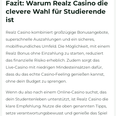
Fazit: Warum Realz Casino die
clevere Wahl für Studierende
ist
Realz Casino kombiniert großzügige Bonusangebote,
superschnelle Auszahlungen und ein sicheres,
mobilfreundliches Umfeld. Die Möglichkeit, mit einem
Realz Bonus ohne Einzahlung zu starten, reduziert
das finanzielle Risiko erheblich. Zudem sorgt das
Live‑Casino mit niedrigen Mindesteinsätzen dafür,
dass du das echte Casino‑Feeling genießen kannst,
ohne dein Budget zu sprengen.
Wenn du also nach einem Online‑Casino suchst, das
dein Studentenleben unterstützt, ist Realz Casino die
klare Empfehlung. Nutze die oben genannten Tipps,
setze verantwortungsbewusst und genieße das Spiel