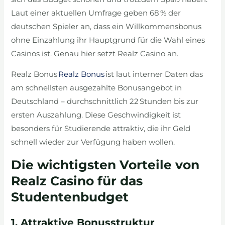
Laut einer aktuellen Umfrage geben 68 % der
deutschen Spieler an, dass ein Willkommensbonus
ohne Einzahlung ihr Hauptgrund für die Wahl eines
Casinos ist. Genau hier setzt Realz Casino an.
Realz Bonus
Realz Bonus
ist laut interner Daten das
am schnellsten ausgezahlte Bonusangebot in
Deutschland – durchschnittlich 22 Stunden bis zur
ersten Auszahlung. Diese Geschwindigkeit ist
besonders für Studierende attraktiv, die ihr Geld
schnell wieder zur Verfügung haben wollen.
Die wichtigsten Vorteile von
Realz Casino für das
Studentenbudget
1. Attraktive Bonusstruktur