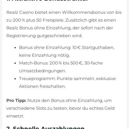
Realz Casino bietet einen Willkommensbonus von bis
zu 200 % plus 50 Freispiele. Zusätzlich gibt es einen
Realz Bonus ohne Einzahlung, der sofort nach der
Registrierung gutgeschrieben wird.
Bonus ohne Einzahlung: 10 € Startguthaben,
keine Einzahlung nötig.
Match‑Bonus: 200 % bis 500 €, 30‑fache
Umsatzbedingungen.
Treueprogramm: Punkte sammeln, exklusive
Aktionen freischalten.
Pro Tipp:
Nutze den Bonus ohne Einzahlung, um
verschiedene Slots zu testen, bevor du echtes Geld
einsetzt.
2. Schnelle Auszahlungen