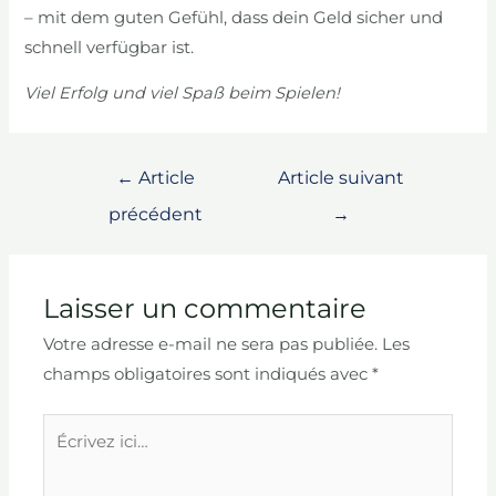
– mit dem guten Gefühl, dass dein Geld sicher und
schnell verfügbar ist.
Viel Erfolg und viel Spaß beim Spielen!
Navigation
←
Article
Article suivant
de
précédent
→
l’article
Laisser un commentaire
Votre adresse e-mail ne sera pas publiée.
Les
champs obligatoires sont indiqués avec
*
Écrivez
ici…