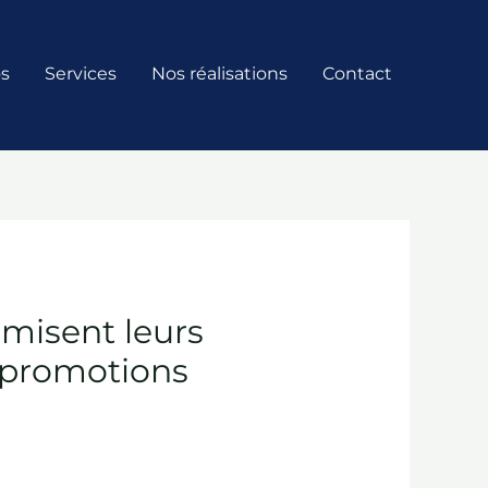
os
Services
Nos réalisations
Contact
misent leurs
s promotions