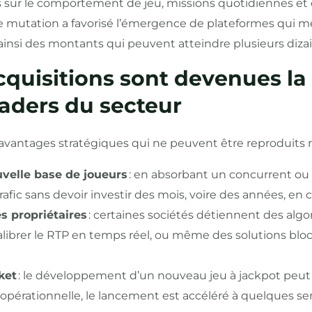
 sur le comportement de jeu, missions quotidiennes et
mutation a favorisé l’émergence de plateformes qui mêl
 ainsi des montants qui peuvent atteindre plusieurs dizai
cquisitions sont devenues la 
eaders du secteur
s avantages stratégiques qui ne peuvent être reproduits
velle base de joueurs
: en absorbant un concurrent ou
afic sans devoir investir des mois, voire des années, en
s propriétaires
: certaines sociétés détiennent des algo
librer le RTP en temps réel, ou même des solutions blockc
ket
: le développement d’un nouveau jeu à jackpot peut 
opérationnelle, le lancement est accéléré à quelques se