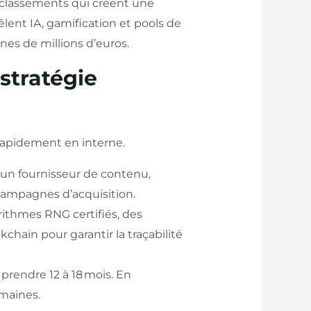
 classements qui créent une
ent IA, gamification et pools de
nes de millions d’euros.
stratégie
 rapidement en interne.
 un fournisseur de contenu,
 campagnes d’acquisition.
rithmes RNG certifiés, des
hain pour garantir la traçabilité
prendre 12 à 18 mois. En
maines.