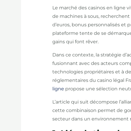
Le marché des casinos en ligne vit
de machines à sous, recherchent a
d’euros, bonus personnalisés et 
plateforme tente de se démarquer,
gains qui font rêver.
Dans ce contexte, la stratégie d’
fusionnant avec des acteurs comp
technologies propriétaires et à d
réglementaires du casino légal Fr
ligne
propose une sélection neutr
L’article qui suit décompose l’a
cette combinaison permet de gonfle
secteur dans un environnement r