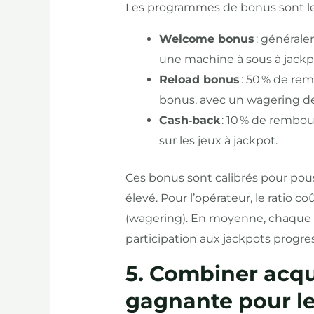
Les programmes de bonus sont le ci
Welcome bonus
: générale
une machine à sous à jackpo
Reload bonus
: 50 % de rem
bonus, avec un wagering de
Cash‑back
: 10 % de rembou
sur les jeux à jackpot.
Ces bonus sont calibrés pour pousse
élevé. Pour l’opérateur, le ratio 
(wagering). En moyenne, chaque e
participation aux jackpots progres
5. Combiner acqu
gagnante pour le