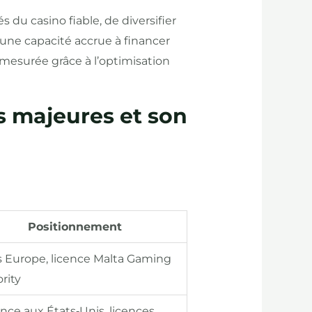
 du casino fiable, de diversifier
 une capacité accrue à financer
 mesurée grâce à l’optimisation
es majeures et son
Positionnement
 Europe, licence Malta Gaming
rity
nce aux États‑Unis, licences