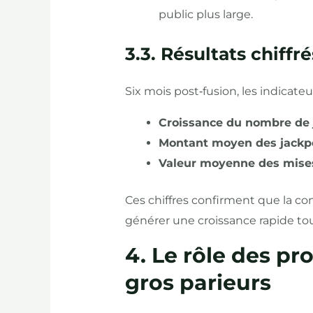
public plus large.
3.3. Résultats chiffr
Six mois post‑fusion, les indicat
Croissance du nombre de j
Montant moyen des jackp
Valeur moyenne des mise
Ces chiffres confirment que la co
générer une croissance rapide to
4. Le rôle des p
gros parieurs