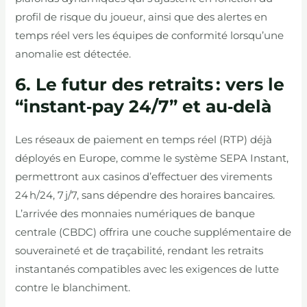
profil de risque du joueur, ainsi que des alertes en
temps réel vers les équipes de conformité lorsqu’une
anomalie est détectée.
6. Le futur des retraits : vers le
“instant‑pay 24/7” et au‑delà
Les réseaux de paiement en temps réel (RTP) déjà
déployés en Europe, comme le système SEPA Instant,
permettront aux casinos d’effectuer des virements
24 h/24, 7 j/7, sans dépendre des horaires bancaires.
L’arrivée des monnaies numériques de banque
centrale (CBDC) offrira une couche supplémentaire de
souveraineté et de traçabilité, rendant les retraits
instantanés compatibles avec les exigences de lutte
contre le blanchiment.