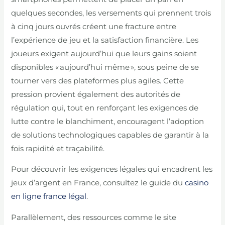
quelques secondes, les versements qui prennent trois
à cinq jours ouvrés créent une fracture entre
l’expérience de jeu et la satisfaction financière. Les
joueurs exigent aujourd’hui que leurs gains soient
disponibles « aujourd’hui même », sous peine de se
tourner vers des plateformes plus agiles. Cette
pression provient également des autorités de
régulation qui, tout en renforçant les exigences de
lutte contre le blanchiment, encouragent l’adoption
de solutions technologiques capables de garantir à la
fois rapidité et traçabilité.
Pour découvrir les exigences légales qui encadrent les
jeux d’argent en France, consultez le guide du
casino
en ligne france légal
.
Parallèlement, des ressources comme le site