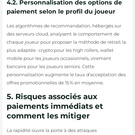
4.2. Personnalisation des options de
paiement selon le profil du joueur
Les algorithmes de recommandation, hébergés sur
des serveurs cloud, analysent le comportement de
chaque joueur pour proposer la méthode de retrait la
plus adaptée : crypto pour les high rollers, wallet
mobile pour les joueurs occasionnels, virement
bancaire pour les joueurs seniors. Cette
personnalisation augmente le taux d’acceptation des
offres promotionnelles de 15 % en moyenne.
5. Risques associés aux
paiements immédiats et
comment les mitiger
La rapidité ouvre la porte à des attaques