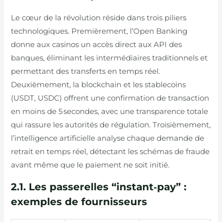
Le cœur de la révolution réside dans trois piliers
technologiques. Premièrement, l’Open Banking
donne aux casinos un accès direct aux API des
banques, éliminant les intermédiaires traditionnels et
permettant des transferts en temps réel.
Deuxièmement, la blockchain et les stablecoins
(USDT, USDC) offrent une confirmation de transaction
en moins de 5 secondes, avec une transparence totale
qui rassure les autorités de régulation. Troisièmement,
l’intelligence artificielle analyse chaque demande de
retrait en temps réel, détectant les schémas de fraude
avant même que le paiement ne soit initié.
2.1. Les passerelles “instant‑pay” :
exemples de fournisseurs