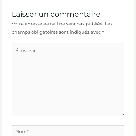
Laisser un commentaire
Votre adresse e-mail ne sera pas publiée.
Les
champs obligatoires sont indiqués avec
*
Écrivez
ici…
Nom*