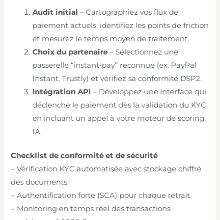
Audit initial
– Cartographiez vos flux de
paiement actuels, identifiez les points de friction
et mesurez le temps moyen de traitement.
Choix du partenaire
– Sélectionnez une
passerelle “instant‑pay” reconnue (ex. PayPal
Instant, Trustly) et vérifiez sa conformité DSP2.
Intégration API
– Développez une interface qui
déclenche le paiement dès la validation du KYC,
en incluant un appel à votre moteur de scoring
IA.
Checklist de conformité et de sécurité
– Vérification KYC automatisée avec stockage chiffré
des documents.
– Authentification forte (SCA) pour chaque retrait.
– Monitoring en temps réel des transactions