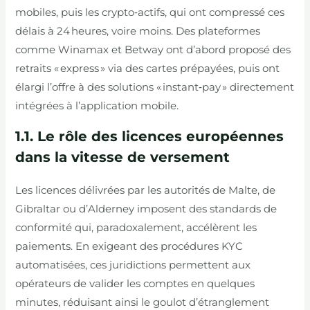
mobiles, puis les crypto‑actifs, qui ont compressé ces
délais à 24 heures, voire moins. Des plateformes
comme Winamax et Betway ont d’abord proposé des
retraits « express » via des cartes prépayées, puis ont
élargi l’offre à des solutions « instant‑pay » directement
intégrées à l’application mobile.
1.1. Le rôle des licences européennes
dans la vitesse de versement
Les licences délivrées par les autorités de Malte, de
Gibraltar ou d’Alderney imposent des standards de
conformité qui, paradoxalement, accélèrent les
paiements. En exigeant des procédures KYC
automatisées, ces juridictions permettent aux
opérateurs de valider les comptes en quelques
minutes, réduisant ainsi le goulot d’étranglement