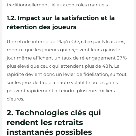
traditionnellement lié aux contrôles manuels.
1.2. Impact sur la satisfaction et la
rétention des joueurs
Une étude interne de Play’n GO, citée par Nfcacares,
montre que les joueurs qui reçoivent leurs gains le
jour même affichent un taux de ré‑engagement 27 %
plus élevé que ceux qui attendent plus de 48 h. La
rapidité devient donc un levier de fidélisation, surtout
sur les jeux de table à haute volatilité où les gains
peuvent rapidement atteindre plusieurs milliers
d’euros.
2. Technologies clés qui
rendent les retraits
instantanés possibles