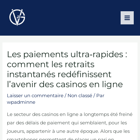
Aller
au
contenu
MAI
ME
Les paiements ultra‑rapides :
comment les retraits
instantanés redéfinissent
l’avenir des casinos en ligne
Laisser un commentaire
/
Non classé
/ Par
wpadminne
Le secteur des casinos en ligne a longtemps été freiné
par des délais de paiement qui semblaient, pour les
joueurs, appartenir à une autre époque. Alors que les
smartphones permettent de placer un pari en