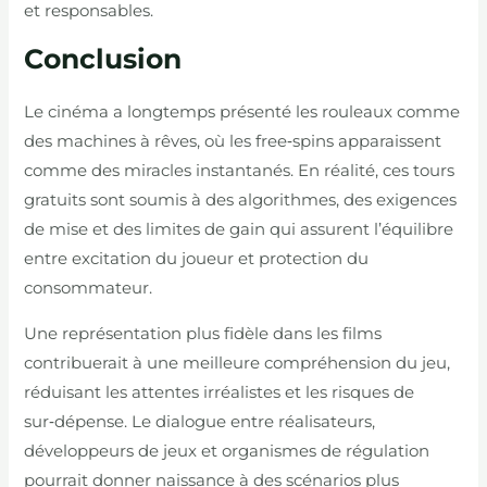
et responsables.
Conclusion
Le cinéma a longtemps présenté les rouleaux comme
des machines à rêves, où les free‑spins apparaissent
comme des miracles instantanés. En réalité, ces tours
gratuits sont soumis à des algorithmes, des exigences
de mise et des limites de gain qui assurent l’équilibre
entre excitation du joueur et protection du
consommateur.
Une représentation plus fidèle dans les films
contribuerait à une meilleure compréhension du jeu,
réduisant les attentes irréalistes et les risques de
sur‑dépense. Le dialogue entre réalisateurs,
développeurs de jeux et organismes de régulation
pourrait donner naissance à des scénarios plus