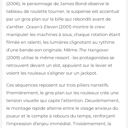
(2006), le personnage de James Bond observe le
tableau de roulette tourner, le suspense est accentué
par un gros plan sur la bille qui rebondit avant de
s’arrêter.
Ocean’s Eleven
(2001) montre le crew
manipuler les machines à sous, chaque rotation étant
filmée en ralenti, les lumières clignotant au rythme
d’une bande‑son originale. Même
The Hangover
(2009) utilise le même ressort : les protagonistes se
retrouvent devant un slot, appuient sur le levier et
voient les rouleaux s’aligner sur un jackpot.
Ces séquences reposent sur trois piliers narratifs.
Premièrement, le gros plan sur les rouleaux crée une
tension visuelle qui capte l’attention. Deuxièmement,
le montage rapide alterne entre le visage anxieux du
joueur et le compte à rebours du temps, renforçant
l’impression d’enjeu immédiat. Troisièmement, la