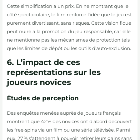
Cette simplification a un prix. En ne montrant que le
côté spectaculaire, le film renforce l’idée que le jeu est
purement divertissant, sans risques. Cette vision floue
peut nuire à la promotion du jeu responsable, car elle
ne mentionne pas les mécanismes de protection tels
que les limites de dépôt ou les outils d’auto‑exclusion.
6. L’impact de ces
représentations sur les
joueurs novices
Études de perception
Des enquêtes menées auprès de joueurs français
montrent que 42 % des novices ont d’abord découvert
les free‑spins via un film ou une série télévisée. Parmi
eux, 27 % s’attendent à pouvoir retirer leurs gains sans