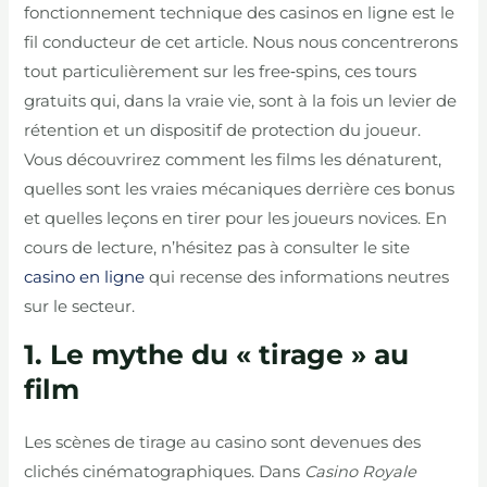
fonctionnement technique des casinos en ligne est le
fil conducteur de cet article. Nous nous concentrerons
tout particulièrement sur les free‑spins, ces tours
gratuits qui, dans la vraie vie, sont à la fois un levier de
rétention et un dispositif de protection du joueur.
Vous découvrirez comment les films les dénaturent,
quelles sont les vraies mécaniques derrière ces bonus
et quelles leçons en tirer pour les joueurs novices. En
cours de lecture, n’hésitez pas à consulter le site
casino en ligne
qui recense des informations neutres
sur le secteur.
1. Le mythe du « tirage » au
film
Les scènes de tirage au casino sont devenues des
clichés cinématographiques. Dans
Casino Royale