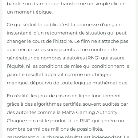
bande‑son dramatique transforme un simple clic en
un moment épique.
Ce qui séduit le public, c’est la promesse d’un gain
instantané, d’un retournement de situation qui peut
changer le cours de l’histoire. Le film ne s’attache pas
aux mécanismes sous‑jacents : il ne montre ni le
générateur de nombres aléatoires (RNG) qui assure
l’équité, ni les conditions de mise qui conditionnent le
gain. Le résultat apparaît comme un « tirage »
magique, dépourvu de toute logique mathématique.
En réalité, les jeux de casino en ligne fonctionnent
grâce à des algorithmes certifiés, souvent audités par
des autorités comme la Malta Gaming Authority.
Chaque spin est le produit d’un RNG qui génère un
nombre parmi des millions de possibilités,
garantissant que chaque résultat est indépendant. Le