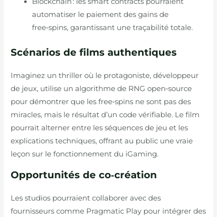
Blockchain : les smart contracts pourraient
automatiser le paiement des gains de
free‑spins, garantissant une traçabilité totale.
Scénarios de films authentiques
Imaginez un thriller où le protagoniste, développeur
de jeux, utilise un algorithme de RNG open‑source
pour démontrer que les free‑spins ne sont pas des
miracles, mais le résultat d’un code vérifiable. Le film
pourrait alterner entre les séquences de jeu et les
explications techniques, offrant au public une vraie
leçon sur le fonctionnement du iGaming.
Opportunités de co‑création
Les studios pourraient collaborer avec des
fournisseurs comme Pragmatic Play pour intégrer des