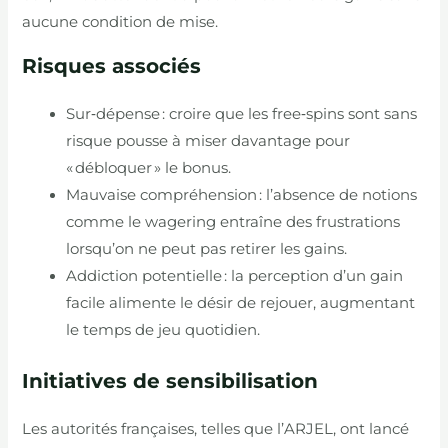
aucune condition de mise.
Risques associés
Sur‑dépense : croire que les free‑spins sont sans
risque pousse à miser davantage pour
« débloquer » le bonus.
Mauvaise compréhension : l’absence de notions
comme le wagering entraîne des frustrations
lorsqu’on ne peut pas retirer les gains.
Addiction potentielle : la perception d’un gain
facile alimente le désir de rejouer, augmentant
le temps de jeu quotidien.
Initiatives de sensibilisation
Les autorités françaises, telles que l’ARJEL, ont lancé