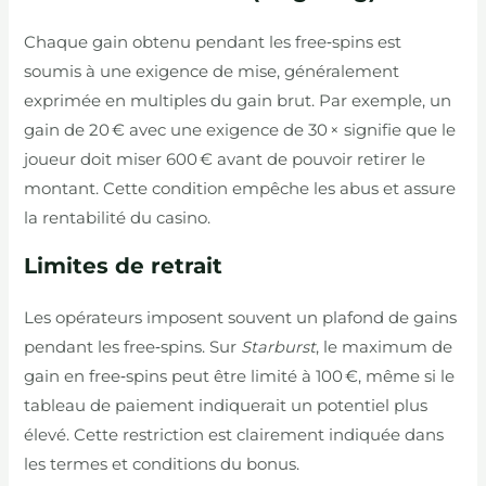
Chaque gain obtenu pendant les free‑spins est
soumis à une exigence de mise, généralement
exprimée en multiples du gain brut. Par exemple, un
gain de 20 € avec une exigence de 30 × signifie que le
joueur doit miser 600 € avant de pouvoir retirer le
montant. Cette condition empêche les abus et assure
la rentabilité du casino.
Limites de retrait
Les opérateurs imposent souvent un plafond de gains
pendant les free‑spins. Sur
Starburst
, le maximum de
gain en free‑spins peut être limité à 100 €, même si le
tableau de paiement indiquerait un potentiel plus
élevé. Cette restriction est clairement indiquée dans
les termes et conditions du bonus.