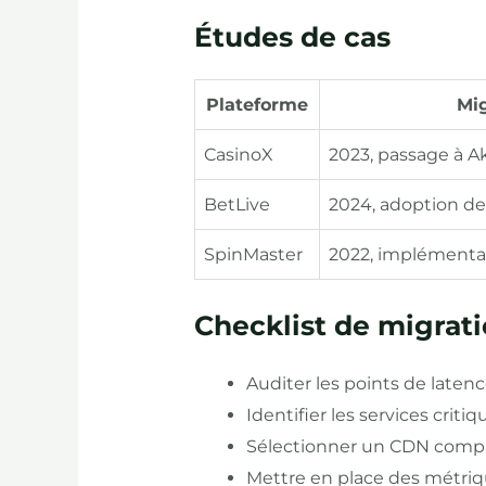
Études de cas
Plateforme
Mig
CasinoX
2023, passage à 
BetLive
2024, adoption de
SpinMaster
2022, implémentat
Checklist de migrat
Auditer les points de latenc
Identifier les services criti
Sélectionner un CDN compa
Mettre en place des métriqu