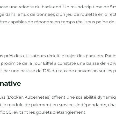
impose une refonte du back‑end. Un round‑trip time de 5 m
 dans le flux de données d’un jeu de roulette en direct
être capables de répondre en temps réel, sous peine de p
 près des utilisateurs réduit le trajet des paquets. Par 
proximité de la Tour Eiffel a constaté une baisse de 40
uit par une hausse de 12 % du taux de conversion sur les pa
native
eurs (Docker, Kubernetes) offrent une scalabilité dynam
on et le module de paiement en services indépendants, c
ic 5G, évitant les goulets d’étranglement.