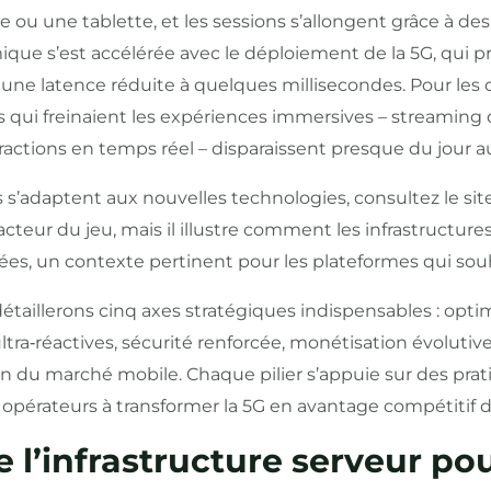
ou une tablette, et les sessions s’allongent grâce à de
ique s’est accélérée avec le déploiement de la 5G, qui p
 une latence réduite à quelques millisecondes. Pour les o
s qui freinaient les expériences immersives – streaming d
ractions en temps réel – disparaissent presque du jour 
 s’adaptent aux nouvelles technologies, consultez le si
acteur du jeu, mais il illustre comment les infrastructur
ées, un contexte pertinent pour les plateformes qui souh
détaillerons cinq axes stratégiques indispensables : optim
ltra‑réactives, sécurité renforcée, monétisation évolutive
on du marché mobile. Chaque pilier s’appuie sur des pra
s opérateurs à transformer la 5G en avantage compétitif d
e l’infrastructure serveur pou