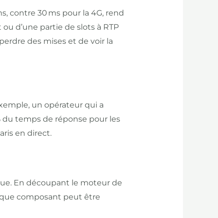
s, contre 30 ms pour la 4G, rend
 ou d’une partie de slots à RTP
erdre des mises et de voir la
exemple, un opérateur qui a
 % du temps de réponse pour les
ris en direct.
ique. En découpant le moteur de
haque composant peut être