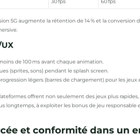
e
30 fps
60 fps
sion 5G augmente la rétention de 14 % et la conversion 
ersive.
I/UX
à moins de 100 ms avant chaque animation.
ques (sprites, sons) pendant le splash screen.
 progression légers (barres de chargement) pour les jeux
plateformes offrent non seulement des jeux plus rapides,
plus longtemps, à exploiter les bonus de jeu responsable e
orcée et conformité dans un