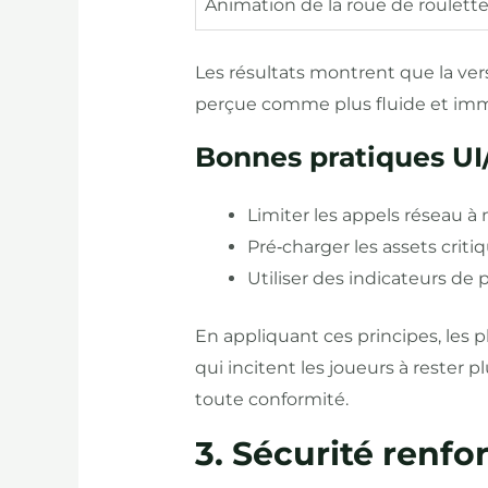
Animation de la roue de roulett
Les résultats montrent que la ver
perçue comme plus fluide et imm
Bonnes pratiques U
Limiter les appels réseau 
Pré‑charger les assets criti
Utiliser des indicateurs de
En appliquant ces principes, les 
qui incitent les joueurs à rester 
toute conformité.
3. Sécurité renf