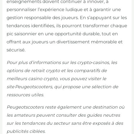
enseignements doivent continuer à innover, à
personnaliser l’expérience ludique et à garantir une
gestion responsable des joueurs. En s’appuyant sur les
tendances identifiées, ils pourront transformer chaque
pic saisonnier en une opportunité durable, tout en
offrant aux joueurs un divertissement mémorable et
sécurisé.
Pour plus d’informations sur les crypto‑casinos, les
options de retrait crypto et les comparatifs de
meilleurs casino crypto, vous pouvez visiter le
site Peugeotscooters, qui propose une sélection de
ressources utiles.
Peugeotscooters reste également une destination où
les amateurs peuvent consulter des guides neutres
sur les tendances du secteur sans être exposés à des
publicités ciblées.