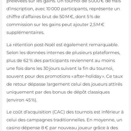
prélevées sur les gains. Un tournoi de 5 000 € de frais
d’inscription, avec 10 000 participants, représente un
chiffre d’affaires brut de 50 M €, dont 5 % de
commission sur les gains peut ajouter 2,5 M €
supplémentaires.
La rétention post‑Noël est également remarquable.
Selon les données internes de plusieurs plateformes,
plus de 62 % des participants reviennent au moins
une fois dans les 30 jours suivant la fin du tournoi,
souvent pour des promotions « after‑holiday ». Ce taux
de retour dépasse largement celui des joueurs attirés
uniquement par des bonus de dépôt classiques
(environ 45 %).
Le coût d’acquisition (CAC) des tournois est inférieur à
celui des campagnes traditionnelles. En moyenne, un
casino dépense 8 € par nouveau joueur grâce à des