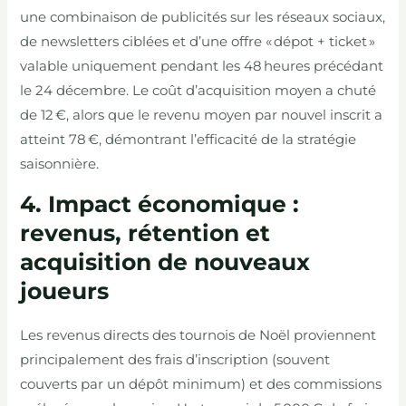
une combinaison de publicités sur les réseaux sociaux,
de newsletters ciblées et d’une offre « dépot + ticket »
valable uniquement pendant les 48 heures précédant
le 24 décembre. Le coût d’acquisition moyen a chuté
de 12 €, alors que le revenu moyen par nouvel inscrit a
atteint 78 €, démontrant l’efficacité de la stratégie
saisonnière.
4. Impact économique :
revenus, rétention et
acquisition de nouveaux
joueurs
Les revenus directs des tournois de Noël proviennent
principalement des frais d’inscription (souvent
couverts par un dépôt minimum) et des commissions