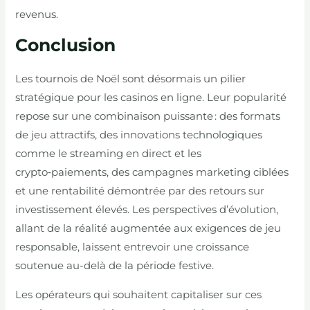
revenus.
Conclusion
Les tournois de Noël sont désormais un pilier
stratégique pour les casinos en ligne. Leur popularité
repose sur une combinaison puissante : des formats
de jeu attractifs, des innovations technologiques
comme le streaming en direct et les
crypto‑paiements, des campagnes marketing ciblées
et une rentabilité démontrée par des retours sur
investissement élevés. Les perspectives d’évolution,
allant de la réalité augmentée aux exigences de jeu
responsable, laissent entrevoir une croissance
soutenue au-delà de la période festive.
Les opérateurs qui souhaitent capitaliser sur ces