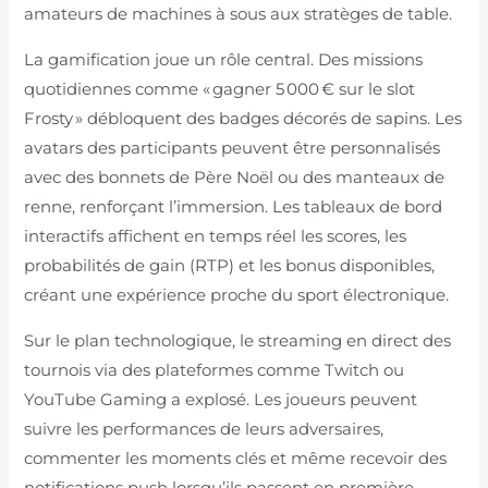
amateurs de machines à sous aux stratèges de table.
La gamification joue un rôle central. Des missions
quotidiennes comme « gagner 5 000 € sur le slot
Frosty » débloquent des badges décorés de sapins. Les
avatars des participants peuvent être personnalisés
avec des bonnets de Père Noël ou des manteaux de
renne, renforçant l’immersion. Les tableaux de bord
interactifs affichent en temps réel les scores, les
probabilités de gain (RTP) et les bonus disponibles,
créant une expérience proche du sport électronique.
Sur le plan technologique, le streaming en direct des
tournois via des plateformes comme Twitch ou
YouTube Gaming a explosé. Les joueurs peuvent
suivre les performances de leurs adversaires,
commenter les moments clés et même recevoir des
notifications push lorsqu’ils passent en première