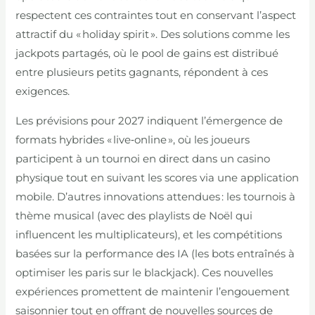
respectent ces contraintes tout en conservant l’aspect
attractif du « holiday spirit ». Des solutions comme les
jackpots partagés, où le pool de gains est distribué
entre plusieurs petits gagnants, répondent à ces
exigences.
Les prévisions pour 2027 indiquent l’émergence de
formats hybrides « live‑online », où les joueurs
participent à un tournoi en direct dans un casino
physique tout en suivant les scores via une application
mobile. D’autres innovations attendues : les tournois à
thème musical (avec des playlists de Noël qui
influencent les multiplicateurs), et les compétitions
basées sur la performance des IA (les bots entraînés à
optimiser les paris sur le blackjack). Ces nouvelles
expériences promettent de maintenir l’engouement
saisonnier tout en offrant de nouvelles sources de