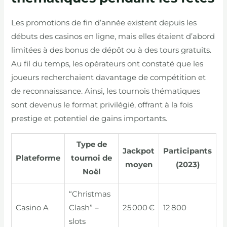
Les promotions de fin d’année existent depuis les
débuts des casinos en ligne, mais elles étaient d’abord
limitées à des bonus de dépôt ou à des tours gratuits.
Au fil du temps, les opérateurs ont constaté que les
joueurs recherchaient davantage de compétition et
de reconnaissance. Ainsi, les tournois thématiques
sont devenus le format privilégié, offrant à la fois
prestige et potentiel de gains importants.
Type de
Jackpot
Participants
Plateforme
tournoi de
moyen
(2023)
Noël
“Christmas
Casino A
Clash” –
25 000 €
12 800
slots