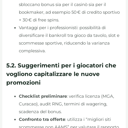
sbloccano bonus sia per il casinò sia per il
bookmaker, ad esempio 50 € di credito sportivo
+ 30 € di free spins.
Vantaggi per i professionisti: possibilità di
diversificare il bankroll tra gioco da tavolo, slot e
scommesse sportive, riducendo la varianza
complessiva.
5.2. Suggerimenti per i giocatori che
vogliono capitalizzare le nuove
promozioni
Checklist preliminare
: verifica licenza (MGA,
Curacao), audit RNG, termini di wagering,
scadenza del bonus.
Confronto tra offerte
: utilizza i “migliori siti
scommesse non AAMS” per valutare il rapporto