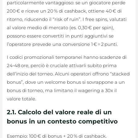
particolarmente vantaggioso: se un giocatore perde
200 € e riceve un 20 % di cashback, ottiene 40 € di
ritorno, riducendo il “risk of ruin”. I free spins, valutati
al valore medio di mercato (es. 0,30 € per spin),
possono essere convertiti in punti aggiuntivi se
l’operatore prevede una conversione 1 € = 2 punti.
I codici promozionali temporanei hanno scadenze di
24‑48 ore, perciò è cruciale attivarli subito prima
dell’inizio del torneo. Alcuni operatori offrono “stacked
bonus”, dove un welcome bonus si sovrappone a un
bonus di torneo, ma limitano il wagering a 30x il
valore totale.
2.1. Calcolo del valore reale di un
bonus in un contesto competitivo
Esempio: 100 € di bonus + 20 % di cashback.