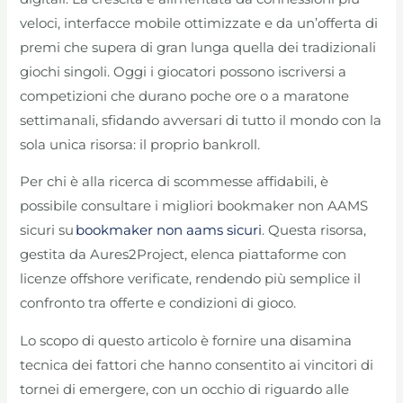
veloci, interfacce mobile ottimizzate e da un’offerta di
premi che supera di gran lunga quella dei tradizionali
giochi singoli. Oggi i giocatori possono iscriversi a
competizioni che durano poche ore o a maratone
settimanali, sfidando avversari di tutto il mondo con la
sola unica risorsa: il proprio bankroll.
Per chi è alla ricerca di scommesse affidabili, è
possibile consultare i migliori bookmaker non AAMS
sicuri su
bookmaker non aams sicuri
. Questa risorsa,
gestita da Aures2Project, elenca piattaforme con
licenze offshore verificate, rendendo più semplice il
confronto tra offerte e condizioni di gioco.
Lo scopo di questo articolo è fornire una disamina
tecnica dei fattori che hanno consentito ai vincitori di
tornei di emergere, con un occhio di riguardo alle