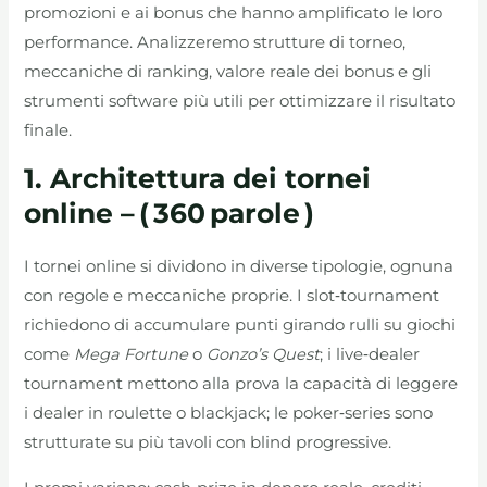
promozioni e ai bonus che hanno amplificato le loro
performance. Analizzeremo strutture di torneo,
meccaniche di ranking, valore reale dei bonus e gli
strumenti software più utili per ottimizzare il risultato
finale.
1. Architettura dei tornei
online – ( 360 parole )
I tornei online si dividono in diverse tipologie, ognuna
con regole e meccaniche proprie. I slot‑tournament
richiedono di accumulare punti girando rulli su giochi
come
Mega Fortune
o
Gonzo’s Quest
; i live‑dealer
tournament mettono alla prova la capacità di leggere
i dealer in roulette o blackjack; le poker‑series sono
strutturate su più tavoli con blind progressive.