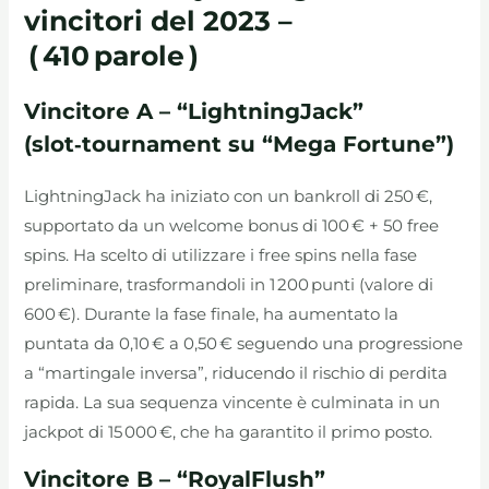
vincitori del 2023 –
( 410 parole )
Vincitore A – “LightningJack”
(slot‑tournament su “Mega Fortune”)
LightningJack ha iniziato con un bankroll di 250 €,
supportato da un welcome bonus di 100 € + 50 free
spins. Ha scelto di utilizzare i free spins nella fase
preliminare, trasformandoli in 1 200 punti (valore di
600 €). Durante la fase finale, ha aumentato la
puntata da 0,10 € a 0,50 € seguendo una progressione
a “martingale inversa”, riducendo il rischio di perdita
rapida. La sua sequenza vincente è culminata in un
jackpot di 15 000 €, che ha garantito il primo posto.
Vincitore B – “RoyalFlush”