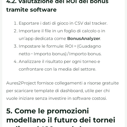
4.2. Valutazione del ROI dei bonus
tramite software
Esportare i dati di gioco in CSV dal tracker.
Importare il file in un foglio di calcolo o in
un’app dedicata come
BonusAnalyzer
.
Impostare le formule: ROI = (Guadagno
netto − Importo bonus) / Importo bonus.
Analizzare il risultato per ogni torneo e
confrontare con la media del settore.
Aures2Project fornisce collegamenti a risorse gratuite
per scaricare template di dashboard, utile per chi
vuole iniziare senza investire in software costosi.
5. Come le promozioni
modellano il futuro dei tornei