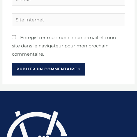
mail*
Site
Internet
Enregistrer mon nom, mon e-mail et mon
site dans le navigateur pour mon prochain
commentaire.