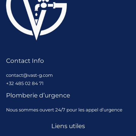
Contact Info
contact@vast-g.com
+32 485 02 84 71
Plomberie d’urgence
Nous sommes ouvert 24/7 pour les appel d’urgence
Liens utiles