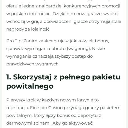
oferuje jedne z najbardziej konkurencyjnych promocji
w polskim internecie. Dzięki nim nowi gracze szybko
wchodzą w grę, a doświadczeni gracze otrzymują stałe
nagrody za lojalność.
Pro Tip: Zanim zaakceptujesz jakikolwiek bonus,
sprawdź wymagania obrotu (wagering). Niskie
wymagania oznaczają szybszy dostęp do
prawdziwych wygranych.
1. Skorzystaj z pełnego pakietu
powitalnego
Pierwszy krok w każdym nowym kasynie to
rejestracja. Firespin Casino przyciąga graczy pakietem
powitalnym, który łączy bonus od depozytu z
darmowymi spinami. Aby go aktywować: