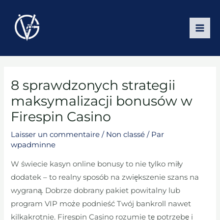
Aller
au
contenu
MAI
ME
8 sprawdzonych strategii
maksymalizacji bonusów w
Firespin Casino
Laisser un commentaire
/
Non classé
/ Par
wpadminne
W świecie kasyn online bonusy to nie tylko miły
dodatek – to realny sposób na zwiększenie szans na
wygraną. Dobrze dobrany pakiet powitalny lub
program VIP może podnieść Twój bankroll nawet
kilkakrotnie. Firespin Casino rozumie tę potrzebę i