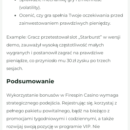
(volatility).
Ocenić, czy gra spełnia Twoje oczekiwania przed
zainwestowaniem prawdziwych pieniędzy.
Example: Gracz przetestował slot „Starburst” w wersji
demo, zauważył wysoką częstotliwość małych
wygranych i postanowił zagrać na prawdziwe
pieniądze, co przyniosło mu 30 zł zysku po trzech
sesjach.
Podsumowanie
Wykorzystanie bonusów w Firespin Casino wymaga
strategicznego podejścia. Rejestrując się, korzystaj z
pełnego pakietu powitalnego, bądź na bieżąco z
promocjami tygodniowymi i codziennymi, a także
rozwijaj swoją pozycję w programie VIP. Nie