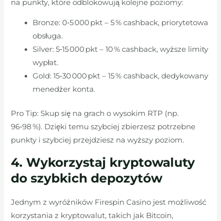
na punkty, które odblokowują kolejne poziomy:
Bronze: 0‑5 000 pkt – 5 % cashback, priorytetowa
obsługa.
Silver: 5‑15 000 pkt – 10 % cashback, wyższe limity
wypłat.
Gold: 15‑30 000 pkt – 15 % cashback, dedykowany
menedżer konta.
Pro Tip: Skup się na grach o wysokim RTP (np.
96‑98 %). Dzięki temu szybciej zbierzesz potrzebne
punkty i szybciej przejdziesz na wyższy poziom.
4. Wykorzystaj kryptowaluty
do szybkich depozytów
Jednym z wyróżników Firespin Casino jest możliwość
korzystania z kryptowalut, takich jak Bitcoin,