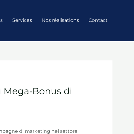
os
Services
Nos réalisations
Contact
dei Mega‑Bonus di
 campagne di marketing nel settore