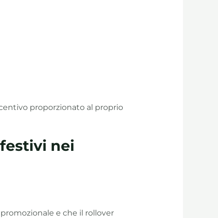
entivo proporzionato al proprio
estivi nei
 promozionale e che il rollover