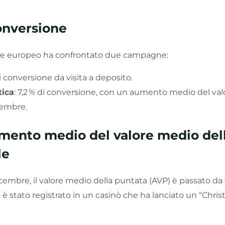
conversione
ore europeo ha confrontato due campagne:
di conversione da visita a deposito.
tica
: 7,2 % di conversione, con un aumento medio del valo
cembre.
remento medio del valore medio del
le
embre, il valore medio della puntata (AVP) è passato da €
è stato registrato in un casinò che ha lanciato un “Chri