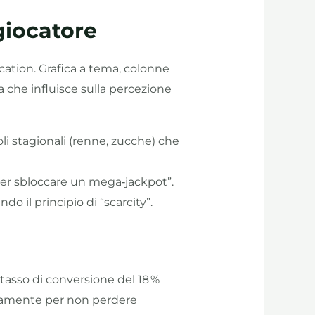
 giocatore
cation. Grafica a tema, colonne
 che influisce sulla percezione
i stagionali (renne, zucche) che
per sbloccare un mega‑jackpot”.
do il principio di “scarcity”.
tasso di conversione del 18 %
idamente per non perdere