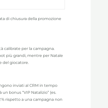
ta di chiusura della promozione
tà calibrate per la campagna.
pot più grandi, mentre per Natale
e del giocatore.
engono inviati al CRM in tempo
 un bonus “VIP Natalizio” (es.
 12 % rispetto a una campagna non