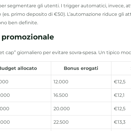
r segmentare gli utenti. I trigger automatici, invece, at
(es. primo deposito di €50). L’automazione riduce gli attr
ono ben definite.
t promozionale
t cap” giornaliero per evitare sovra‑spesa. Un tipico mo
Budget allocato
Bonus erogati
.000
12.000
€12,5
.000
16.500
€12,1
.000
20.000
€12,5
.000
22.500
€13,3