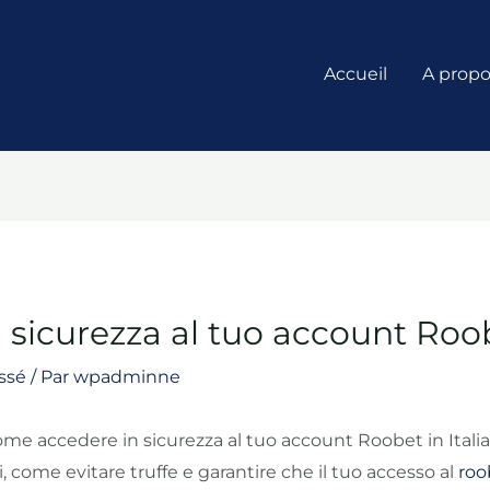
Accueil
A prop
sicurezza al tuo account Roobe
ssé
/ Par
wpadminne
ome accedere in sicurezza al tuo account Roobet in Italia
, come evitare truffe e garantire che il tuo accesso al
roo