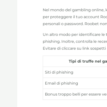
Nel mondo del gambling online, le
per proteggere il tuo account Roo
personali o password. Roobet non 
Un altro modo per identificare le t
phishing. Inoltre, controlla le rec
Evitare di cliccare su link sospet
Tipi di truffe nel 
Siti di phishing
Email di phishing
Bonus troppo belli per essere ver