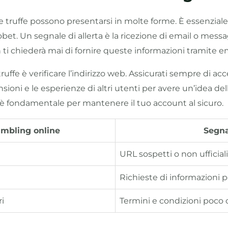
 truffe possono presentarsi in molte forme. È essenziale 
bet. Un segnale di allerta è la ricezione di email o mess
ti chiederà mai di fornire queste informazioni tramite em
ruffe è verificare l’indirizzo web. Assicurati sempre di ac
ensioni e le esperienze di altri utenti per avere un’idea de
ti è fondamentale per mantenere il tuo account al sicuro.
gambling online
Segnal
URL sospetti o non ufficiali
Richieste di informazioni p
i
Termini e condizioni poco c