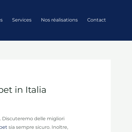
os
Services
Nos réalisations
Contact
t in Italia
. Discuteremo delle migliori
bet
sia sempre sicuro. Inoltre,