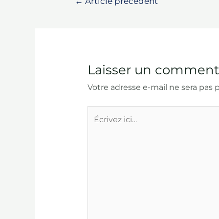
←
Article précédent
de
l’article
Laisser un comment
Votre adresse e-mail ne sera pas p
Écrivez
ici…