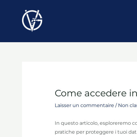
Aller
au
contenu
Come accedere in 
Laisser un commentaire
/
Non cla
In questo articolo, esploreremo c
pratiche per proteggere i tuoi dati