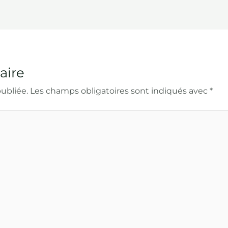
aire
ubliée.
Les champs obligatoires sont indiqués avec
*