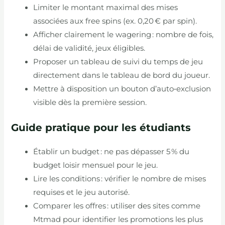
Limiter le montant maximal des mises
associées aux free spins (ex. 0,20 € par spin).
Afficher clairement le wagering : nombre de fois,
délai de validité, jeux éligibles.
Proposer un tableau de suivi du temps de jeu
directement dans le tableau de bord du joueur.
Mettre à disposition un bouton d’auto‑exclusion
visible dès la première session.
Guide pratique pour les étudiants
Établir un budget : ne pas dépasser 5 % du
budget loisir mensuel pour le jeu.
Lire les conditions : vérifier le nombre de mises
requises et le jeu autorisé.
Comparer les offres : utiliser des sites comme
Mtmad pour identifier les promotions les plus