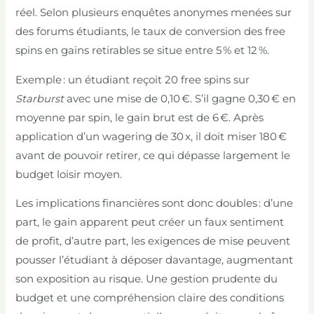
réel. Selon plusieurs enquêtes anonymes menées sur
des forums étudiants, le taux de conversion des free
spins en gains retirables se situe entre 5 % et 12 %.
Exemple : un étudiant reçoit 20 free spins sur
Starburst
avec une mise de 0,10 €. S’il gagne 0,30 € en
moyenne par spin, le gain brut est de 6 €. Après
application d’un wagering de 30 x, il doit miser 180 €
avant de pouvoir retirer, ce qui dépasse largement le
budget loisir moyen.
Les implications financières sont donc doubles : d’une
part, le gain apparent peut créer un faux sentiment
de profit, d’autre part, les exigences de mise peuvent
pousser l’étudiant à déposer davantage, augmentant
son exposition au risque. Une gestion prudente du
budget et une compréhension claire des conditions