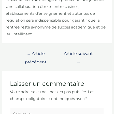
Une collaboration étroite entre casinos,
établissements d’enseignement et autorités de
régulation sera indispensable pour garantir que la
rentrée reste synonyme de succès académique et de
jeu intelligent.
Navigation
←
Article
Article suivant
de
précédent
→
l’article
Laisser un commentaire
Votre adresse e-mail ne sera pas publiée.
Les
champs obligatoires sont indiqués avec
*
Écrivez