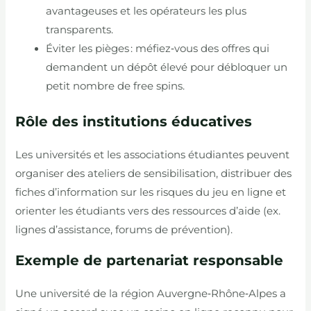
avantageuses et les opérateurs les plus
transparents.
Éviter les pièges : méfiez‑vous des offres qui
demandent un dépôt élevé pour débloquer un
petit nombre de free spins.
Rôle des institutions éducatives
Les universités et les associations étudiantes peuvent
organiser des ateliers de sensibilisation, distribuer des
fiches d’information sur les risques du jeu en ligne et
orienter les étudiants vers des ressources d’aide (ex.
lignes d’assistance, forums de prévention).
Exemple de partenariat responsable
Une université de la région Auvergne‑Rhône‑Alpes a