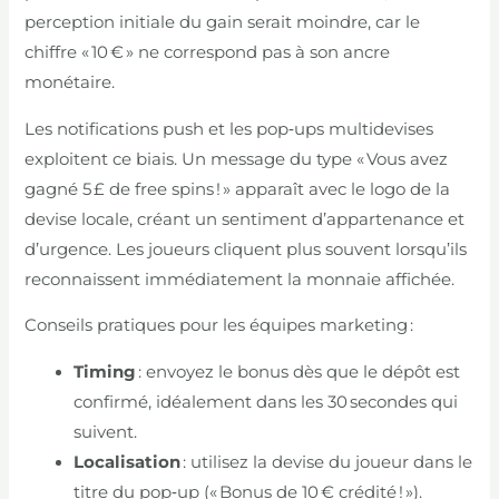
perception initiale du gain serait moindre, car le
chiffre « 10 € » ne correspond pas à son ancre
monétaire.
Les notifications push et les pop‑ups multidevises
exploitent ce biais. Un message du type « Vous avez
gagné 5 £ de free spins ! » apparaît avec le logo de la
devise locale, créant un sentiment d’appartenance et
d’urgence. Les joueurs cliquent plus souvent lorsqu’ils
reconnaissent immédiatement la monnaie affichée.
Conseils pratiques pour les équipes marketing :
Timing
: envoyez le bonus dès que le dépôt est
confirmé, idéalement dans les 30 secondes qui
suivent.
Localisation
: utilisez la devise du joueur dans le
titre du pop‑up (« Bonus de 10 € crédité ! »).