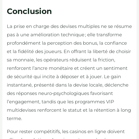
Conclusion
La prise en charge des devises multiples ne se résume
pas à une amélioration technique ; elle transforme
profondément la perception des bonus, la confiance
et la fidélité des joueurs. En offrant la liberté de choisir
sa monnaie, les opérateurs réduisent la friction,
renforcent l’ancre monétaire et créent un sentiment
de sécurité qui incite à déposer et à jouer. Le gain
instantané, présenté dans la devise locale, déclenche
des réponses neuro‑psychologiques favorisant
l’engagement, tandis que les programmes VIP
multidevises renforcent le statut et la rétention à long
terme.
Pour rester compétitifs, les casinos en ligne doivent