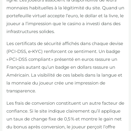
monnaies habituelles à la légitimité du site. Quand un
portefeuille virtuel accepte l’euro, le dollar et la livre, le
joueur a l’impression que le casino a investi dans des
infrastructures solides.
Les certificats de sécurité affichés dans chaque devise
(PCI‑DSS, e‑KYC) renforcent ce sentiment. Un badge
« PCI‑DSS compliant » présenté en euros rassure un
Français autant qu’un badge en dollars rassure un
Américain. La visibilité de ces labels dans la langue et
la monnaie du joueur crée une impression de
transparence.
Les frais de conversion constituent un autre facteur de
confiance. Si le site indique clairement qu’il applique
un taux de change fixe de 0,5 % et montre le gain net
du bonus après conversion, le joueur perçoit l’offre