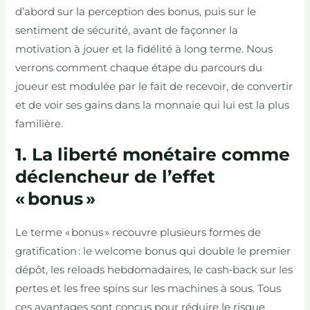
d’abord sur la perception des bonus, puis sur le
sentiment de sécurité, avant de façonner la
motivation à jouer et la fidélité à long terme. Nous
verrons comment chaque étape du parcours du
joueur est modulée par le fait de recevoir, de convertir
et de voir ses gains dans la monnaie qui lui est la plus
familière.
1. La liberté monétaire comme
déclencheur de l’effet
« bonus »
Le terme « bonus » recouvre plusieurs formes de
gratification : le welcome bonus qui double le premier
dépôt, les reloads hebdomadaires, le cash‑back sur les
pertes et les free spins sur les machines à sous. Tous
ces avantages sont conçus pour réduire le risque