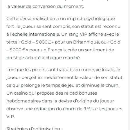
la valeur de conversion du moment.
Cette personnalisation a un impact psychologique
fort : le joueur se sent compris, son statut est reconnu
à l’échelle internationale. Un rang VIP affiché avec le
texte « Gold – 5 000 £ » pour un Britannique, ou « Gold
– 5 000 € » pour un Français, crée un sentiment de
prestige adapté à chaque marché.
Lorsque les points sont traduits en monnaie locale, le
joueur perçoit immédiatement la valeur de son statut,
ce qui prolonge le temps de jeu et diminue le churn.
Un casino qui propose des reload bonuses
hebdomadaires dans la devise d’origine du joueur
observe une réduction du churn de 9 % sur les joueurs
VIP.
Stratégies d’optimisation :