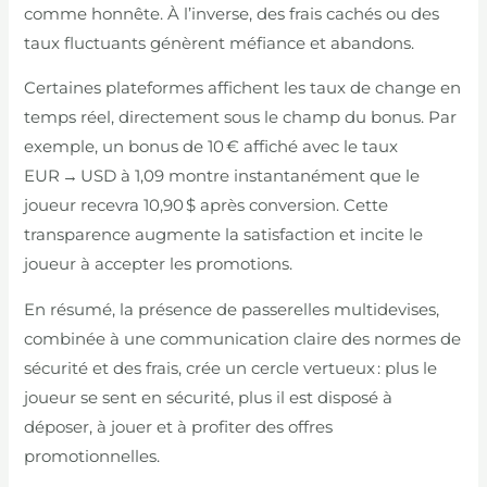
comme honnête. À l’inverse, des frais cachés ou des
taux fluctuants génèrent méfiance et abandons.
Certaines plateformes affichent les taux de change en
temps réel, directement sous le champ du bonus. Par
exemple, un bonus de 10 € affiché avec le taux
EUR → USD à 1,09 montre instantanément que le
joueur recevra 10,90 $ après conversion. Cette
transparence augmente la satisfaction et incite le
joueur à accepter les promotions.
En résumé, la présence de passerelles multidevises,
combinée à une communication claire des normes de
sécurité et des frais, crée un cercle vertueux : plus le
joueur se sent en sécurité, plus il est disposé à
déposer, à jouer et à profiter des offres
promotionnelles.