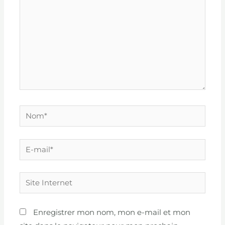
Nom*
E-
mail*
Site
Internet
Enregistrer mon nom, mon e-mail et mon