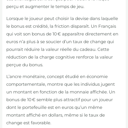
perçu et augmenter le temps de jeu.
Lorsque le joueur peut choisir la devise dans laquelle
le bonus est crédité, la friction disparaît. Un Français
qui voit son bonus de 10 € apparaître directement en
euros n’a plus à se soucier d’un taux de change qui
pourrait réduire la valeur réelle du cadeau. Cette
réduction de la charge cognitive renforce la valeur
perçue du bonus.
L’ancre monétaire, concept étudié en économie
comportementale, montre que les individus jugent
un montant en fonction de la monnaie affichée. Un
bonus de 10 € semble plus attractif pour un joueur
dont le portefeuille est en euros qu’un même
montant affiché en dollars, même si le taux de
change est favorable.