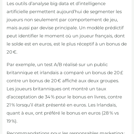
Les outils d’analyse big data et d’intelligence
artificielle permettent aujourd’hui de segmenter les
joueurs non seulement par comportement de jeu,
mais aussi par devise principale. Un modèle prédictif
peut identifier le moment où un joueur français, dont
le solde est en euros, est le plus réceptif à un bonus de
20 €.
Par exemple, un test A/B réalisé sur un public
britannique et irlandais a comparé un bonus de 20 £
contre un bonus de 20 € affiché aux deux groupes.
Les joueurs britanniques ont montré un taux
d’acceptation de 34 % pour le bonus en livres, contre
21 % lorsqu’il était présenté en euros. Les Irlandais,
quant à eux, ont préféré le bonus en euros (28 % vs
19 %).
Recommandations pour les responsables marketing :