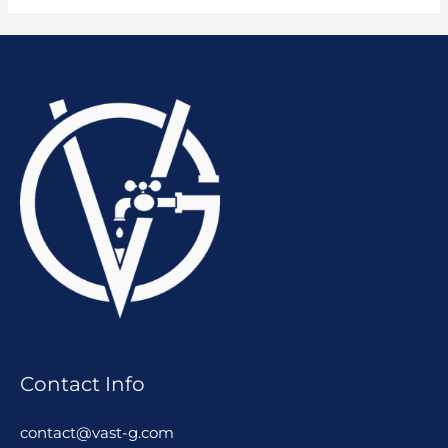
Contact Info
contact@vast-g.com