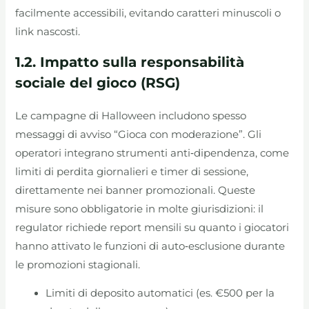
facilmente accessibili, evitando caratteri minuscoli o
link nascosti.
1.2. Impatto sulla responsabilità
sociale del gioco (RSG)
Le campagne di Halloween includono spesso
messaggi di avviso “Gioca con moderazione”. Gli
operatori integrano strumenti anti‑dipendenza, come
limiti di perdita giornalieri e timer di sessione,
direttamente nei banner promozionali. Queste
misure sono obbligatorie in molte giurisdizioni: il
regulator richiede report mensili su quanto i giocatori
hanno attivato le funzioni di auto‑esclusione durante
le promozioni stagionali.
Limiti di deposito automatici (es. €500 per la