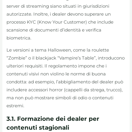
server di streaming siano situati in giurisdizioni
autorizzate. Inoltre, i dealer devono superare un
processo KYC (Know Your Customer) che include
scansione di documenti d’identità e verifica
biometrica.
Le versioni a tema Halloween, come la roulette
“Zombie” o il blackjack “Vampire’s Table”, introducono
ulteriori requisiti. Il regolamento impone che i
contenuti visivi non violino le norme di buona
condotta: ad esempio, l’abbigliamento del dealer può
includere accessori horror (cappelli da strega, trucco),
ma non può mostrare simboli di odio o contenuti
estremi.
3.1. Formazione dei dealer per
contenuti stagionali