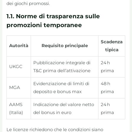
dei giochi promossi.
1.1. Norme di trasparenza sulle
promozioni temporanee
Scadenza
Autorità
Requisito principale
tipica
Pubblicazione integrale di
24 h
UKGC
T&C prima dell’attivazione
prima
Evidenziazione di limiti di
48 h
MGA
deposito e bonus max
prima
AAMS
Indicazione del valore netto
24 h
(Italia)
del bonus in euro
prima
Le licenze richiedono che le condizioni siano