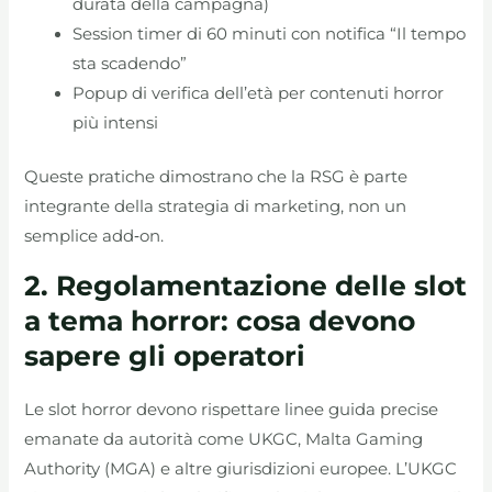
durata della campagna)
Session timer di 60 minuti con notifica “Il tempo
sta scadendo”
Popup di verifica dell’età per contenuti horror
più intensi
Queste pratiche dimostrano che la RSG è parte
integrante della strategia di marketing, non un
semplice add‑on.
2. Regolamentazione delle slot
a tema horror: cosa devono
sapere gli operatori
Le slot horror devono rispettare linee guida precise
emanate da autorità come UKGC, Malta Gaming
Authority (MGA) e altre giurisdizioni europee. L’UKGC