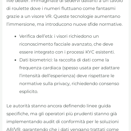
live dealer. Immaginate di sedervi davanti a un tavolo
di roulette dove i numeri fluttuano come fantasmi
grazie a un visore VR. Queste tecnologie aumentano
l’immersione, ma introducono nuove sfide normative.
Verifica dell’età: i visori richiedono un
riconoscimento facciale avanzato, che deve
essere integrato con i processi KYC esistenti.
Dati biometrici: la raccolta di dati come la
frequenza cardiaca (spesso usata per adattare
l’intensità dell’esperienza) deve rispettare le
normative sulla privacy, richiedendo consenso
esplicito.
Le autorità stanno ancora definendo linee guida
specifiche, ma gli operatori più prudenti stanno già
implementando audit di conformità per le soluzioni
AR/VR, garantendo che i dati vengano trattati come