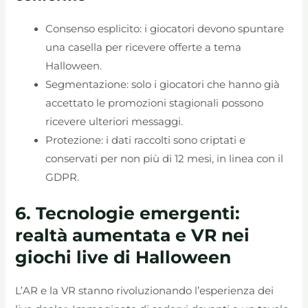
Consenso esplicito: i giocatori devono spuntare
una casella per ricevere offerte a tema
Halloween.
Segmentazione: solo i giocatori che hanno già
accettato le promozioni stagionali possono
ricevere ulteriori messaggi.
Protezione: i dati raccolti sono criptati e
conservati per non più di 12 mesi, in linea con il
GDPR.
6. Tecnologie emergenti:
realtà aumentata e VR nei
giochi live di Halloween
L’AR e la VR stanno rivoluzionando l’esperienza dei