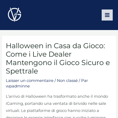
Aller
au
contenu
MAI
ME
Halloween in Casa da Gioco:
Come i Live Dealer
Mantengono il Gioco Sicuro e
Spettrale
Laisser un commentaire
/
Non classé
/ Par
wpadminne
L’arrivo di Halloween ha trasformato anche il mondo
iGaming, portando una ventata di brivido nelle sale
virtuali. Le piattaforme di gioco hanno iniziato a
decorare le proprie interfacce con zucche luminose,