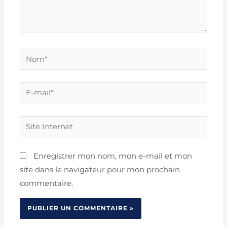
Nom*
E-
mail*
Site
Internet
Enregistrer mon nom, mon e-mail et mon
site dans le navigateur pour mon prochain
commentaire.