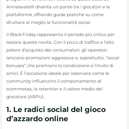
Annalavatelli diventa un ponte tra i giocatori e le
piattaforme, offrendo guide pratiche su come
sfruttare al meglio le funzionalità social.
Il Black Friday rappresenta il periodo più critico per
testare queste novità. Con il picco di traffico e l’alto
potere d’acquisto dei consumatori, gli operatori
lanciano promozioni aggressive e, soprattutto, “social
bonuses” che premiano la condivisione e l’invito di
amici. È l’occasione ideale per osservare come le
community influenzino il comportamento di
scommessa, la retention e il valore medio del
giocatore (ARPU).
1. Le radici social del gioco
d’azzardo online