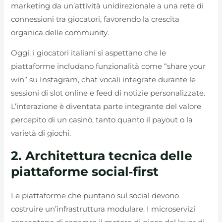
marketing da un’attività unidirezionale a una rete di
connessioni tra giocatori, favorendo la crescita
organica delle community.
Oggi, i giocatori italiani si aspettano che le
piattaforme includano funzionalità come “share your
win” su Instagram, chat vocali integrate durante le
sessioni di slot online e feed di notizie personalizzate.
L’interazione è diventata parte integrante del valore
percepito di un casinò, tanto quanto il payout o la
varietà di giochi.
2. Architettura tecnica delle
piattaforme social‑first
Le piattaforme che puntano sul social devono
costruire un’infrastruttura modulare. I microservizi