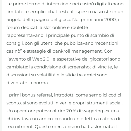
Le prime forme di interazione nei casinò digitali erano
limitate a semplici chat testuali, spesso nascoste in un
angolo della pagina del gioco. Nei primi anni 2000, i
forum dedicati a slot online e roulette
rappresentavano il principale punto di scambio di
consigli, con gli utenti che pubblicavano “recensioni
casinò” e strategie di bankroll management. Con
l’avvento di Web 2.0, le aspettative dei giocatori sono
cambiate: la condivisione di screenshot di vincite, le
discussioni su volatilità e le sfide tra amici sono
diventate la norma.
I primi bonus referral, introdotti come semplici codici
sconto, si sono evoluti in veri e propri strumenti social.
Un operatore poteva offrire 20 % di wagering extra a
chi invitava un amico, creando un effetto a catena di
recruitment. Questo meccanismo ha trasformato il