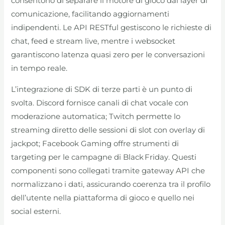
consentono di separare il motore di gioco dal layer di
comunicazione, facilitando aggiornamenti
indipendenti. Le API RESTful gestiscono le richieste di
chat, feed e stream live, mentre i websocket
garantiscono latenza quasi zero per le conversazioni
in tempo reale.
L’integrazione di SDK di terze parti è un punto di
svolta. Discord fornisce canali di chat vocale con
moderazione automatica; Twitch permette lo
streaming diretto delle sessioni di slot con overlay di
jackpot; Facebook Gaming offre strumenti di
targeting per le campagne di Black Friday. Questi
componenti sono collegati tramite gateway API che
normalizzano i dati, assicurando coerenza tra il profilo
dell’utente nella piattaforma di gioco e quello nei
social esterni.