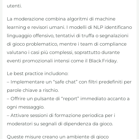
utenti.
La moderazione combina algoritmi di machine
learning e revisori umani. I modelli di NLP identificano
linguaggio offensivo, tentativi di truffa o segnalazioni
di gioco problematico, mentre i team di compliance
valutano i casi più complessi, soprattutto durante
eventi promozionali intensi come il Black Friday.
Le best practice includono:
– Implementare un “safe chat” con filtri predefiniti per
parole chiave a rischio.
– Offrire un pulsante di “report” immediato accanto a
ogni messaggio.
– Attivare sessioni di formazione periodica per i
moderatori su segnali di dipendenza da gioco.
Queste misure creano un ambiente di gioco