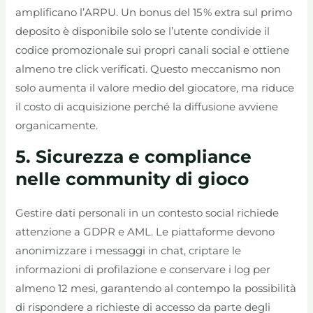
amplificano l’ARPU. Un bonus del 15 % extra sul primo
deposito è disponibile solo se l’utente condivide il
codice promozionale sui propri canali social e ottiene
almeno tre click verificati. Questo meccanismo non
solo aumenta il valore medio del giocatore, ma riduce
il costo di acquisizione perché la diffusione avviene
organicamente.
5. Sicurezza e compliance
nelle community di gioco
Gestire dati personali in un contesto social richiede
attenzione a GDPR e AML. Le piattaforme devono
anonimizzare i messaggi in chat, criptare le
informazioni di profilazione e conservare i log per
almeno 12 mesi, garantendo al contempo la possibilità
di rispondere a richieste di accesso da parte degli