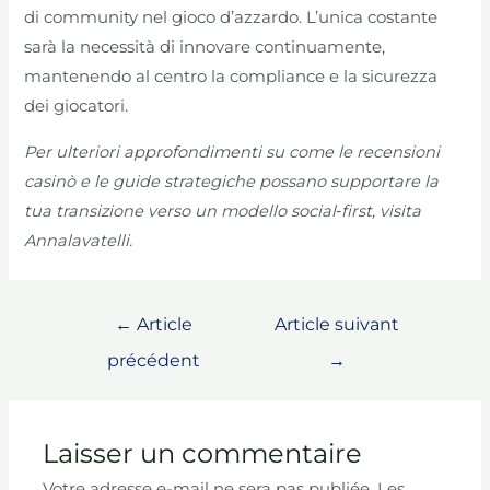
di community nel gioco d’azzardo. L’unica costante
sarà la necessità di innovare continuamente,
mantenendo al centro la compliance e la sicurezza
dei giocatori.
Per ulteriori approfondimenti su come le recensioni
casinò e le guide strategiche possano supportare la
tua transizione verso un modello social‑first, visita
Annalavatelli.
Navigation
←
Article
Article suivant
de
précédent
→
l’article
Laisser un commentaire
Votre adresse e-mail ne sera pas publiée.
Les