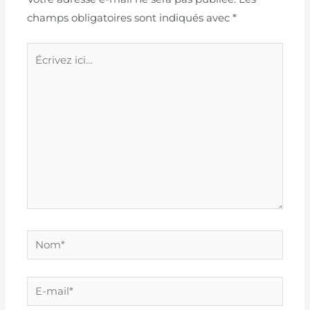
champs obligatoires sont indiqués avec
*
Écrivez
ici…
Nom*
E-
mail*