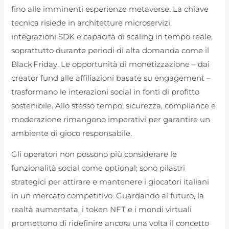
fino alle imminenti esperienze metaverse. La chiave
tecnica risiede in architetture microservizi,
integrazioni SDK e capacità di scaling in tempo reale,
soprattutto durante periodi di alta domanda come il
Black Friday. Le opportunità di monetizzazione – dai
creator fund alle affiliazioni basate su engagement –
trasformano le interazioni social in fonti di profitto
sostenibile. Allo stesso tempo, sicurezza, compliance e
moderazione rimangono imperativi per garantire un
ambiente di gioco responsabile.
Gli operatori non possono più considerare le
funzionalità social come optional; sono pilastri
strategici per attirare e mantenere i giocatori italiani
in un mercato competitivo. Guardando al futuro, la
realtà aumentata, i token NFT e i mondi virtuali
promettono di ridefinire ancora una volta il concetto