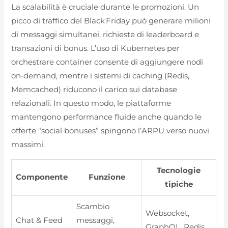
La scalabilità è cruciale durante le promozioni. Un
picco di traffico del Black Friday può generare milioni
di messaggi simultanei, richieste di leaderboard e
transazioni di bonus. L’uso di Kubernetes per
orchestrare container consente di aggiungere nodi
on‑demand, mentre i sistemi di caching (Redis,
Memcached) riducono il carico sui database
relazionali. In questo modo, le piattaforme
mantengono performance fluide anche quando le
offerte “social bonuses” spingono l’ARPU verso nuovi
massimi.
Tecnologie
Componente
Funzione
tipiche
Scambio
Websocket,
Chat & Feed
messaggi,
GraphQL, Redis