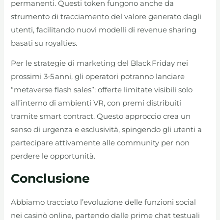
permanenti. Questi token fungono anche da
strumento di tracciamento del valore generato dagli
utenti, facilitando nuovi modelli di revenue sharing
basati su royalties.
Per le strategie di marketing del Black Friday nei
prossimi 3‑5 anni, gli operatori potranno lanciare
“metaverse flash sales”: offerte limitate visibili solo
all’interno di ambienti VR, con premi distribuiti
tramite smart contract. Questo approccio crea un
senso di urgenza e esclusività, spingendo gli utenti a
partecipare attivamente alle community per non
perdere le opportunità.
Conclusione
Abbiamo tracciato l’evoluzione delle funzioni social
nei casinò online, partendo dalle prime chat testuali