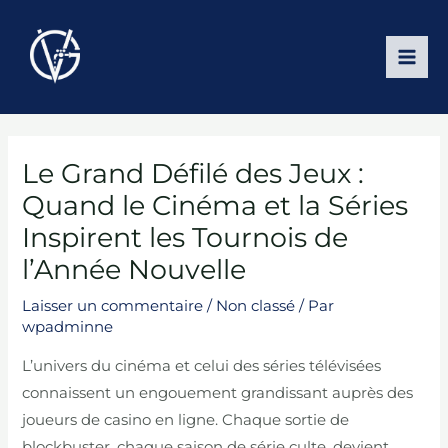
Aller
au
contenu
MAI
ME
Le Grand Défilé des Jeux :
Quand le Cinéma et la Séries
Inspirent les Tournois de
l’Année Nouvelle
Laisser un commentaire
/
Non classé
/ Par
wpadminne
L’univers du cinéma et celui des séries télévisées
connaissent un engouement grandissant auprès des
joueurs de casino en ligne. Chaque sortie de
blockbuster, chaque saison de série culte, devient