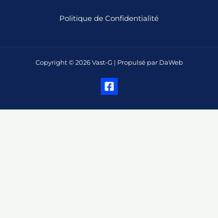
Politique de Confidentialité
Copyright © 2026 Vast-G | Propulsé par
DaWeb