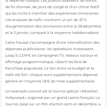
la dépense ludique. Les joueurs disposent de bonus
de fin d’année, de jours de congé et d’un climat festif
qui les incite à chercher des expériences immersives.
Les analyses de trafic montrent un pic de 32 %
d’augmentation des connexions entre le 28 décembre
et le 2 janvier, comparé à la moyenne hebdomadaire.
Cette hausse s’accompagne d’une intensification des
dépenses publicitaires : les opérateurs investissent
jusqu’à 2,5 M € en campagnes TV, réseaux sociaux et
affichage programmatique, ciblant les fans de
franchises populaires. Le lien entre ce budget et le
trafic est fort ; chaque euro supplémentaire dépensé
génère en moyenne 1,8 € de mise supplémentaire.
Un exemple concret est le tournoi spécial « Réveillon
Hollywood », organisé par un grand casino français. Le
tournoi, basé sur un film d’action sorti en décembre, a