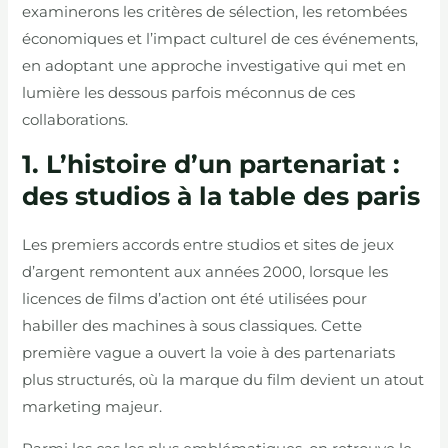
examinerons les critères de sélection, les retombées
économiques et l’impact culturel de ces événements,
en adoptant une approche investigative qui met en
lumière les dessous parfois méconnus de ces
collaborations.
1. L’histoire d’un partenariat :
des studios à la table des paris
Les premiers accords entre studios et sites de jeux
d’argent remontent aux années 2000, lorsque les
licences de films d’action ont été utilisées pour
habiller des machines à sous classiques. Cette
première vague a ouvert la voie à des partenariats
plus structurés, où la marque du film devient un atout
marketing majeur.