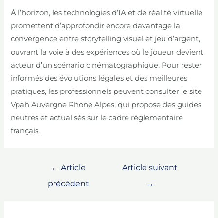
À l’horizon, les technologies d’IA et de réalité virtuelle
promettent d’approfondir encore davantage la
convergence entre storytelling visuel et jeu d’argent,
ouvrant la voie à des expériences où le joueur devient
acteur d’un scénario cinématographique. Pour rester
informés des évolutions légales et des meilleures
pratiques, les professionnels peuvent consulter le site
Vpah Auvergne Rhone Alpes, qui propose des guides
neutres et actualisés sur le cadre réglementaire
français.
Navigation
←
Article
Article suivant
de
précédent
→
l’article