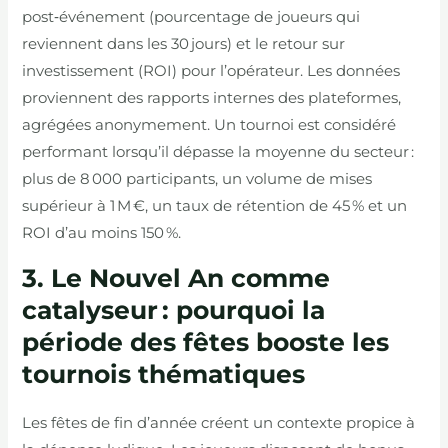
post‑événement (pourcentage de joueurs qui
reviennent dans les 30 jours) et le retour sur
investissement (ROI) pour l’opérateur. Les données
proviennent des rapports internes des plateformes,
agrégées anonymement. Un tournoi est considéré
performant lorsqu’il dépasse la moyenne du secteur :
plus de 8 000 participants, un volume de mises
supérieur à 1 M €, un taux de rétention de 45 % et un
ROI d’au moins 150 %.
3. Le Nouvel An comme
catalyseur : pourquoi la
période des fêtes booste les
tournois thématiques
Les fêtes de fin d’année créent un contexte propice à