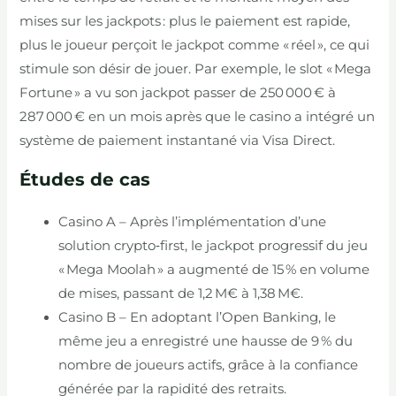
mises sur les jackpots : plus le paiement est rapide,
plus le joueur perçoit le jackpot comme « réel », ce qui
stimule son désir de jouer. Par exemple, le slot « Mega
Fortune » a vu son jackpot passer de 250 000 € à
287 000 € en un mois après que le casino a intégré un
système de paiement instantané via Visa Direct.
Études de cas
Casino A – Après l’implémentation d’une
solution crypto‑first, le jackpot progressif du jeu
« Mega Moolah » a augmenté de 15 % en volume
de mises, passant de 1,2 M€ à 1,38 M€.
Casino B – En adoptant l’Open Banking, le
même jeu a enregistré une hausse de 9 % du
nombre de joueurs actifs, grâce à la confiance
générée par la rapidité des retraits.