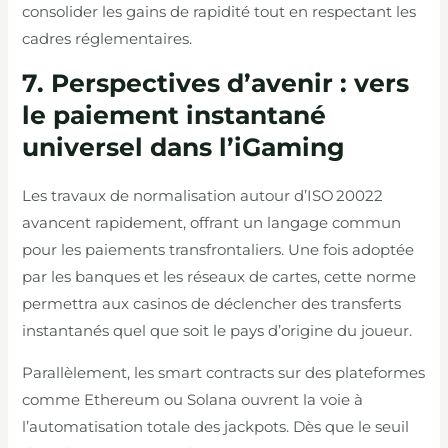
consolider les gains de rapidité tout en respectant les
cadres réglementaires.
7. Perspectives d’avenir : vers
le paiement instantané
universel dans l’iGaming
Les travaux de normalisation autour d’ISO 20022
avancent rapidement, offrant un langage commun
pour les paiements transfrontaliers. Une fois adoptée
par les banques et les réseaux de cartes, cette norme
permettra aux casinos de déclencher des transferts
instantanés quel que soit le pays d’origine du joueur.
Parallèlement, les smart contracts sur des plateformes
comme Ethereum ou Solana ouvrent la voie à
l’automatisation totale des jackpots. Dès que le seuil