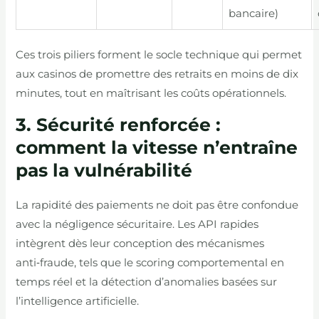
bancaire)
Ces trois piliers forment le socle technique qui permet
aux casinos de promettre des retraits en moins de dix
minutes, tout en maîtrisant les coûts opérationnels.
3. Sécurité renforcée :
comment la vitesse n’entraîne
pas la vulnérabilité
La rapidité des paiements ne doit pas être confondue
avec la négligence sécuritaire. Les API rapides
intègrent dès leur conception des mécanismes
anti‑fraude, tels que le scoring comportemental en
temps réel et la détection d’anomalies basées sur
l’intelligence artificielle.