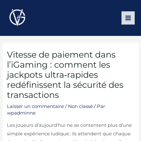
Aller
au
contenu
MAI
ME
Vitesse de paiement dans
l’iGaming : comment les
jackpots ultra‑rapides
redéfinissent la sécurité des
transactions
Laisser un commentaire
/
Non classé
/ Par
wpadminne
Les joueurs d’aujourd’hui ne se contentent plus d’une
simple expérience ludique ; ils attendent que chaque