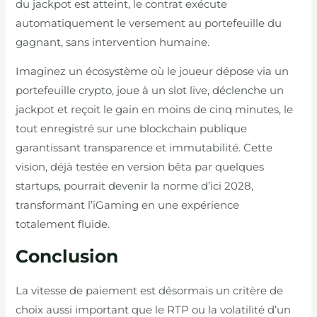
du jackpot est atteint, le contrat exécute
automatiquement le versement au portefeuille du
gagnant, sans intervention humaine.
Imaginez un écosystème où le joueur dépose via un
portefeuille crypto, joue à un slot live, déclenche un
jackpot et reçoit le gain en moins de cinq minutes, le
tout enregistré sur une blockchain publique
garantissant transparence et immutabilité. Cette
vision, déjà testée en version bêta par quelques
startups, pourrait devenir la norme d’ici 2028,
transformant l’iGaming en une expérience
totalement fluide.
Conclusion
La vitesse de paiement est désormais un critère de
choix aussi important que le RTP ou la volatilité d’un