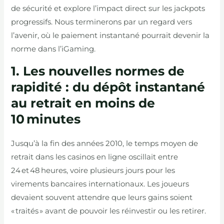
de sécurité et explore l’impact direct sur les jackpots
progressifs. Nous terminerons par un regard vers
l’avenir, où le paiement instantané pourrait devenir la
norme dans l’iGaming.
1. Les nouvelles normes de
rapidité : du dépôt instantané
au retrait en moins de
10 minutes
Jusqu’à la fin des années 2010, le temps moyen de
retrait dans les casinos en ligne oscillait entre
24 et 48 heures, voire plusieurs jours pour les
virements bancaires internationaux. Les joueurs
devaient souvent attendre que leurs gains soient
« traités » avant de pouvoir les réinvestir ou les retirer.