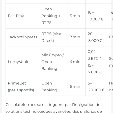
Open
10 –
T
FastPlay
Banking +
5 min
10 000 €
+ 
RTPS
RTPS (Visa
20 –
JackpotExpress
7 min
Ch
Direct)
8 000 €
0,02 –
Mix Crypto /
3 BTC /
S
LuckyVault
Open
4 min
15 –
m
Banking
7 000 €
PrimeBet
Open
5 –
Ho
6 min
(paris sportifs)
Banking
20 000 €
d
Ces plateformes se distinguent par l’intégration de
solutions technologiques avancées, des plafonds de