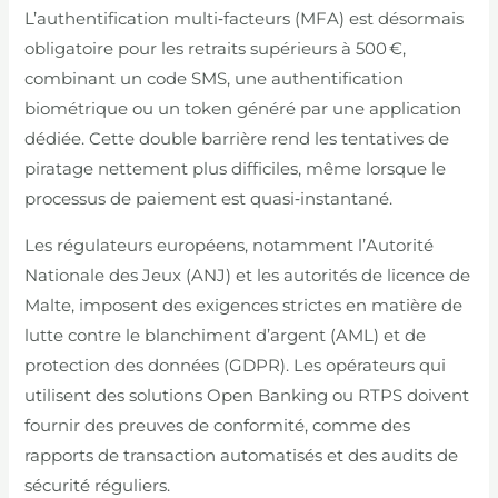
L’authentification multi‑facteurs (MFA) est désormais
obligatoire pour les retraits supérieurs à 500 €,
combinant un code SMS, une authentification
biométrique ou un token généré par une application
dédiée. Cette double barrière rend les tentatives de
piratage nettement plus difficiles, même lorsque le
processus de paiement est quasi‑instantané.
Les régulateurs européens, notamment l’Autorité
Nationale des Jeux (ANJ) et les autorités de licence de
Malte, imposent des exigences strictes en matière de
lutte contre le blanchiment d’argent (AML) et de
protection des données (GDPR). Les opérateurs qui
utilisent des solutions Open Banking ou RTPS doivent
fournir des preuves de conformité, comme des
rapports de transaction automatisés et des audits de
sécurité réguliers.