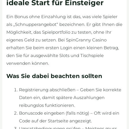
ideale Start für Einsteiger
Ein Bonus ohne Einzahlung ist das, was viele Spieler
als „Schnupperangebot“ bezeichnen. Er gibt Ihnen die
Möglichkeit, das Spielportfolio zu testen, ohne Ihr
eigenes Geld zu setzen. Bei SpinGranny Casino
erhalten Sie beim ersten Login einen kleinen Betrag,
den Sie für ausgewählte Slots und Tischspiele
verwenden können.
Was Sie dabei beachten sollten
Registrierung abschließen – Geben Sie korrekte
Daten ein, damit spätere Auszahlungen
reibungslos funktionieren.
Bonuscode eingeben (falls nötig) – Oft wird ein
Code auf der Startseite angezeigt.
Umsatzbedingungen prüfen – Meistens muss