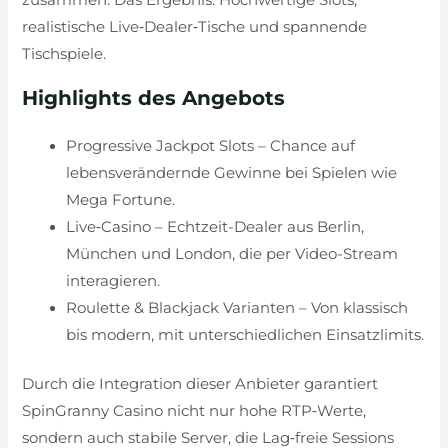
zusammen. Das Ergebnis: Hochwertige Slots,
realistische Live‑Dealer‑Tische und spannende
Tischspiele.
Highlights des Angebots
Progressive Jackpot Slots – Chance auf
lebensverändernde Gewinne bei Spielen wie
Mega Fortune.
Live‑Casino – Echtzeit-Dealer aus Berlin,
München und London, die per Video-Stream
interagieren.
Roulette & Blackjack Varianten – Von klassisch
bis modern, mit unterschiedlichen Einsatzlimits.
Durch die Integration dieser Anbieter garantiert
SpinGranny Casino nicht nur hohe RTP‑Werte,
sondern auch stabile Server, die Lag‑freie Sessions