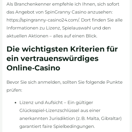
Als Branchenkenner empfehle ich Ihnen, sich sofort
das Angebot von SpinGranny Casino anzusehen:
https://spingranny-casino24.com/. Dort finden Sie alle
Informationen zu Lizenz, Spielauswahl und den
aktuellen Aktionen – alles auf einen Blick.
Die wichtigsten Kriterien für
ein vertrauenswürdiges
Online‑Casino
Bevor Sie sich anmelden, sollten Sie folgende Punkte
prüfen:
Lizenz und Aufsicht – Ein gültiger
Glücksspiel‑Lizenzschlüssel aus einer
anerkannten Jurisdiktion (z. B. Malta, Gibraltar)
garantiert faire Spielbedingungen.