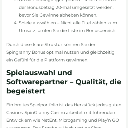
der Bonusbetrag 20‑mal umgesetzt werden,
bevor Sie Gewinne abheben können.
Spiele auswählen – Nicht alle Titel zählen zum
Umsatz; prüfen Sie die Liste im Bonusbereich.
Durch diese klare Struktur können Sie den
Spingranny Bonus optimal nutzen und gleichzeitig
ein Gefühl für die Plattform gewinnen.
Spielauswahl und
Softwarepartner – Qualität, die
begeistert
Ein breites Spielportfolio ist das Herzstück jedes guten
Casinos. SpinGranny Casino arbeitet mit führenden
Entwicklern wie NetEnt, Microgaming und Play’n GO