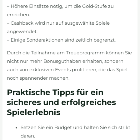
– Höhere Einsätze nötig, um die Gold‑Stufe zu
erreichen.
– Cashback wird nur auf ausgewählte Spiele
angewendet.
– Einige Sonderaktionen sind zeitlich begrenzt.
Durch die Teilnahme am Treueprogramm können Sie
nicht nur mehr Bonusguthaben erhalten, sondern
auch von exklusiven Events profitieren, die das Spiel
noch spannender machen.
Praktische Tipps für ein
sicheres und erfolgreiches
Spielerlebnis
Setzen Sie ein Budget und halten Sie sich strikt
daran.