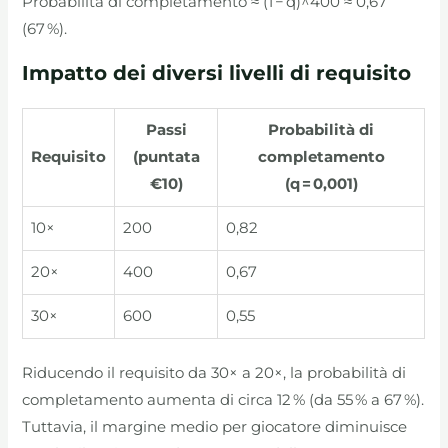
Probabilità di completamento ≈ (1 − q)^400 ≈ 0,67
(67 %).
Impatto dei diversi livelli di requisito
Passi
Probabilità di
Requisito
(puntata
completamento
€10)
(q = 0,001)
10×
200
0,82
20×
400
0,67
30×
600
0,55
Riducendo il requisito da 30× a 20×, la probabilità di
completamento aumenta di circa 12 % (da 55 % a 67 %).
Tuttavia, il margine medio per giocatore diminuisce