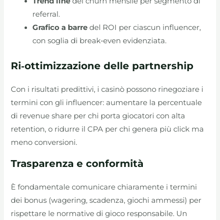
Trend line
del churn mensile per segmento di
referral.
Grafico a barre
del ROI per ciascun influencer,
con soglia di break‑even evidenziata.
Ri‑ottimizzazione delle partnership
Con i risultati predittivi, i casinò possono rinegoziare i
termini con gli influencer: aumentare la percentuale
di revenue share per chi porta giocatori con alta
retention, o ridurre il CPA per chi genera più click ma
meno conversioni.
Trasparenza e conformità
È fondamentale comunicare chiaramente i termini
dei bonus (wagering, scadenza, giochi ammessi) per
rispettare le normative di gioco responsabile. Un