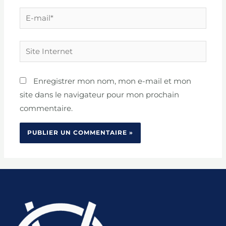
E-
mail*
Site
Internet
Enregistrer mon nom, mon e-mail et mon
site dans le navigateur pour mon prochain
commentaire.