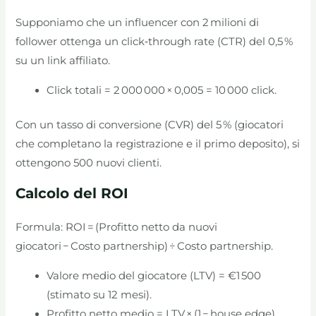
Supponiamo che un influencer con 2 milioni di
follower ottenga un click‑through rate (CTR) del 0,5 %
su un link affiliato.
Click totali = 2 000 000 × 0,005 = 10 000 click.
Con un tasso di conversione (CVR) del 5 % (giocatori
che completano la registrazione e il primo deposito), si
ottengono 500 nuovi clienti.
Calcolo del ROI
Formula: ROI = (Profitto netto da nuovi
giocatori − Costo partnership) ÷ Costo partnership.
Valore medio del giocatore (LTV) = €1 500
(stimato su 12 mesi).
Profitto netto medio = LTV × (1 − house edge).