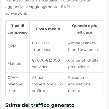
i contratti performance‑based includono bonus
aggiuntivi al raggiungimento di KPI (click,
conversion).
Tipo di
Quando è più
Costo medio
compenso
efficace
€8 / 1 000
Ampia visibilità,
CPM
impressioni
brand awareness
€7 000‑€12 000
Contenuti di alta
Flat fee
per video
produzione
CPA +
€5 per
Focus su
revenue
conversione + 15 %
acquisizione
share
profitto
diretta
Stima del traffico generato