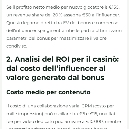
Se il profitto netto medio per nuovo giocatore è €150,
un revenue share del 20 % assegna €30 all’influencer.
Questo legame diretto tra EV del bonus e compenso
dell’influencer spinge entrambe le parti a ottimizzare i
parametri del bonus per massimizzare il valore
condiviso.
2. Analisi del ROI per il casinò:
dal costo dell’influencer al
valore generato dal bonus
Costo medio per contenuto
Il costo di una collaborazione varia: CPM (costo per
mille impression) può oscillare tra €5 e €15, una flat
fee per video dedicato può arrivare a €10 000, mentre