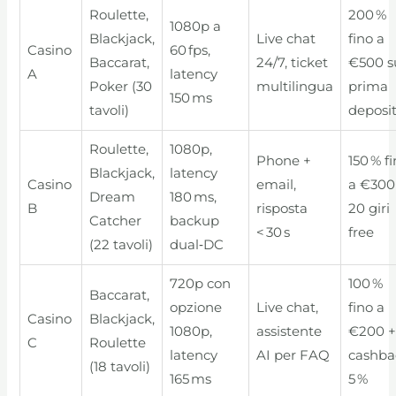
Roulette,
200 %
1080p a
Blackjack,
Live chat
fino a
Casino
60 fps,
Baccarat,
24/7, ticket
€500 s
A
latency
Poker (30
multilingua
prima
150 ms
tavoli)
deposi
Roulette,
1080p,
Phone +
150 % f
Blackjack,
latency
Casino
email,
a €300
Dream
180 ms,
B
risposta
20 giri
Catcher
backup
< 30 s
free
(22 tavoli)
dual‑DC
720p con
100 %
Baccarat,
opzione
Live chat,
fino a
Casino
Blackjack,
1080p,
assistente
€200 
C
Roulette
latency
AI per FAQ
cashba
(18 tavoli)
165 ms
5 %