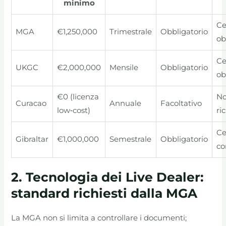
minimo
Ce
MGA
€1,250,000
Trimestrale
Obbligatorio
ob
Ce
UKGC
€2,000,000
Mensile
Obbligatorio
ob
€0 (licenza
No
Curacao
Annuale
Facoltativo
low‑cost)
ri
Ce
Gibraltar
€1,000,000
Semestrale
Obbligatorio
co
2. Tecnologia dei Live Dealer:
standard richiesti dalla MGA
La MGA non si limita a controllare i documenti;