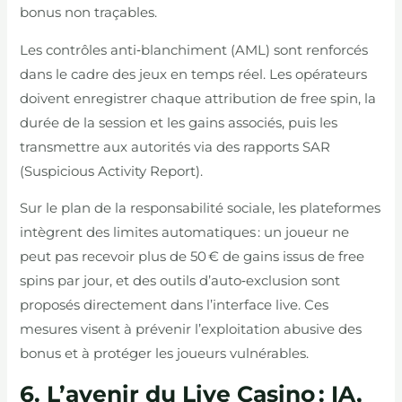
bonus non traçables.
Les contrôles anti‑blanchiment (AML) sont renforcés
dans le cadre des jeux en temps réel. Les opérateurs
doivent enregistrer chaque attribution de free spin, la
durée de la session et les gains associés, puis les
transmettre aux autorités via des rapports SAR
(Suspicious Activity Report).
Sur le plan de la responsabilité sociale, les plateformes
intègrent des limites automatiques : un joueur ne
peut pas recevoir plus de 50 € de gains issus de free
spins par jour, et des outils d’auto‑exclusion sont
proposés directement dans l’interface live. Ces
mesures visent à prévenir l’exploitation abusive des
bonus et à protéger les joueurs vulnérables.
6. L’avenir du Live Casino : IA,