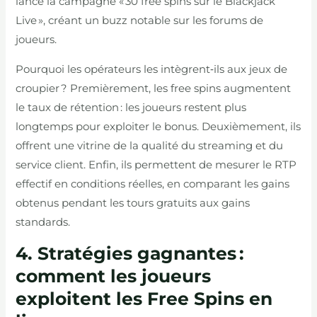
lancé la campagne « 30 free spins sur le Blackjack
Live », créant un buzz notable sur les forums de
joueurs.
Pourquoi les opérateurs les intègrent‑ils aux jeux de
croupier ? Premièrement, les free spins augmentent
le taux de rétention : les joueurs restent plus
longtemps pour exploiter le bonus. Deuxièmement, ils
offrent une vitrine de la qualité du streaming et du
service client. Enfin, ils permettent de mesurer le RTP
effectif en conditions réelles, en comparant les gains
obtenus pendant les tours gratuits aux gains
standards.
4. Stratégies gagnantes :
comment les joueurs
exploitent les Free Spins en