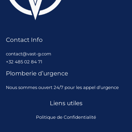
Contact Info
contact@vast-g.com
+32 485 02 84 71
Plomberie d’urgence
Nous sommes ouvert 24/7 pour les appel d’urgence
Liens utiles
Politique de Confidentialité