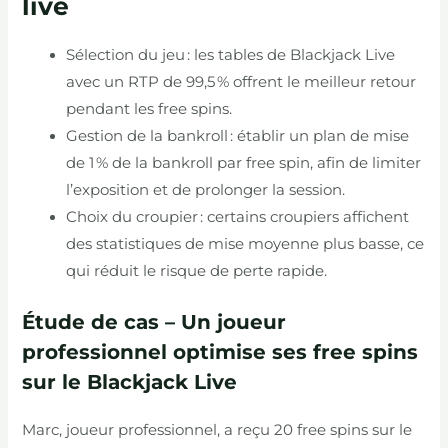
live
Sélection du jeu : les tables de Blackjack Live
avec un RTP de 99,5 % offrent le meilleur retour
pendant les free spins.
Gestion de la bankroll : établir un plan de mise
de 1 % de la bankroll par free spin, afin de limiter
l’exposition et de prolonger la session.
Choix du croupier : certains croupiers affichent
des statistiques de mise moyenne plus basse, ce
qui réduit le risque de perte rapide.
Étude de cas – Un joueur
professionnel optimise ses free spins
sur le Blackjack Live
Marc, joueur professionnel, a reçu 20 free spins sur le