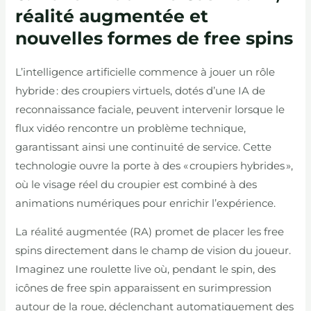
réalité augmentée et
nouvelles formes de free spins
L’intelligence artificielle commence à jouer un rôle
hybride : des croupiers virtuels, dotés d’une IA de
reconnaissance faciale, peuvent intervenir lorsque le
flux vidéo rencontre un problème technique,
garantissant ainsi une continuité de service. Cette
technologie ouvre la porte à des « croupiers hybrides »,
où le visage réel du croupier est combiné à des
animations numériques pour enrichir l’expérience.
La réalité augmentée (RA) promet de placer les free
spins directement dans le champ de vision du joueur.
Imaginez une roulette live où, pendant le spin, des
icônes de free spin apparaissent en surimpression
autour de la roue, déclenchant automatiquement des