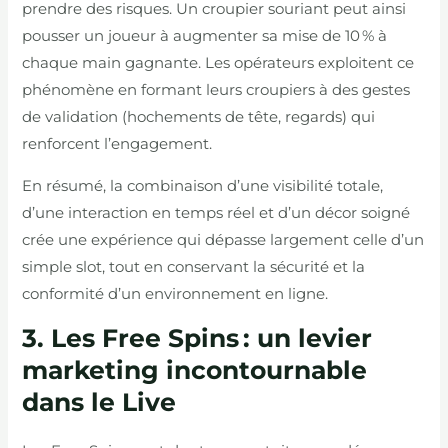
prendre des risques. Un croupier souriant peut ainsi
pousser un joueur à augmenter sa mise de 10 % à
chaque main gagnante. Les opérateurs exploitent ce
phénomène en formant leurs croupiers à des gestes
de validation (hochements de tête, regards) qui
renforcent l’engagement.
En résumé, la combinaison d’une visibilité totale,
d’une interaction en temps réel et d’un décor soigné
crée une expérience qui dépasse largement celle d’un
simple slot, tout en conservant la sécurité et la
conformité d’un environnement en ligne.
3. Les Free Spins : un levier
marketing incontournable
dans le Live