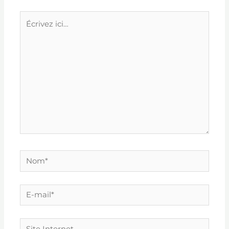
Écrivez
ici…
Nom*
E-
mail*
Site