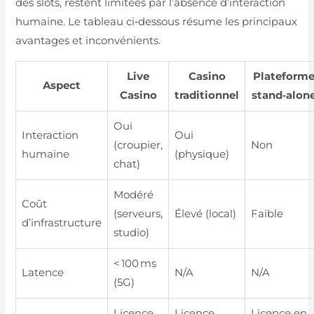
des slots, restent limitées par l’absence d’interaction
humaine. Le tableau ci‑dessous résume les principaux
avantages et inconvénients.
Live
Casino
Plateform
Aspect
Casino
traditionnel
stand‑alon
Oui
Interaction
Oui
(croupier,
Non
humaine
(physique)
chat)
Modéré
Coût
(serveurs,
Élevé (local)
Faible
d’infrastructure
studio)
< 100 ms
Latence
N/A
N/A
(5G)
Licence
Licence
Licence en