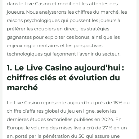
dans le Live Casino et modifient les attentes des
joueurs. Nous analyserons les chiffres du marché, les
raisons psychologiques qui poussent les joueurs à
préférer les croupiers en direct, les stratégies
gagnantes pour exploiter ces bonus, ainsi que les
enjeux réglementaires et les perspectives
technologiques qui façonnent l’avenir du secteur.
1. Le Live Casino aujourd’hui :
chiffres clés et évolution du
marché
Le Live Casino représente aujourd’hui près de 18 % du
chiffre d’affaires global du jeu en ligne, selon les
dernières études sectorielles publiées en 2024. En
Europe, le volume des mises live a crû de 27 % en un
an, porté par la pénétration du 5G qui assure une