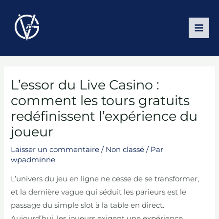
Aller
au
contenu
MAI
ME
L’essor du Live Casino :
comment les tours gratuits
redéfinissent l’expérience du
joueur
Laisser un commentaire
/
Non classé
/ Par
wpadminne
L’univers du jeu en ligne ne cesse de se transformer,
et la dernière vague qui séduit les parieurs est le
passage du simple slot à la table en direct.
Aujourd’hui, les joueurs exigent une expérience